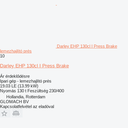
Darley EHP 130cl I Press Brake
lemezhajlító prés
10
Darley EHP 130cl I Press Brake
Ár érdeklődésre
Ipari gép - lemezhajlító prés
19.03 LE (13.99 kW)
Nyomás
130 t
Feszültség
230/400
Hollandia, Rotterdam
GLOMACH BV
Kapcsolatfelvétel az eladóval