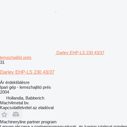
Darley EHP-LS 230 43/37
lemezhajlító prés
31
Darley EHP-LS 230 43/37
Ár érdeklődésre
Ipari gép - lemezhajlító prés
2004
Hollandia, Babberich
Mach4metal bv.
Kapcsolatfelvétel az eladóval
Machineryline partner program
Legyen részese a partnerprogramunknak, és kapjon jutalmat minden