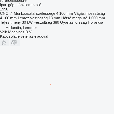
Ár érdeklődésre
Ipari gép - táblalemezolló
1998
CNC
✓
Munkaasztal szélessége
4 100 mm
Vágási hosszúság
4 100 mm
Lemez vastagság
13 mm
Hátsó megállító
1 000 mm
Teljesítmény
30 kW
Feszültség
380
Gyártási ország
Hollandia
Hollandia, Lemmer
Valk Machines B.V.
Kapcsolatfelvétel az eladóval