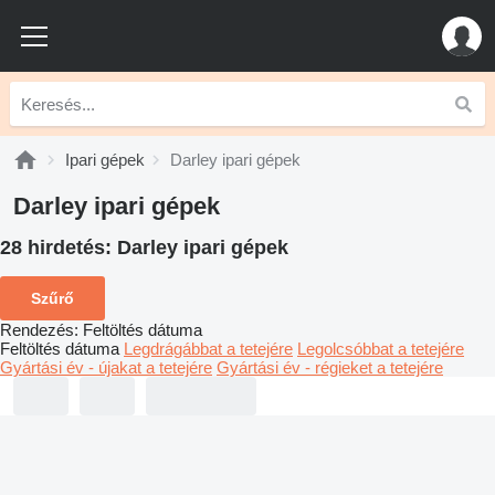
Ipari gépek
Darley ipari gépek
Darley ipari gépek
28 hirdetés:
Darley ipari gépek
Szűrő
Rendezés
:
Feltöltés dátuma
Feltöltés dátuma
Legdrágábbat a tetejére
Legolcsóbbat a tetejére
Gyártási év - újakat a tetejére
Gyártási év - régieket a tetejére