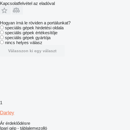
Kapcsolatfelvétel az eladóval
Hogyan írná le röviden a portálunkat?
speciális gépek hirdetési oldala
speciális gépek értékesítője
speciális gépek gyártója
nincs helyes válasz
Válasszon ki egy választ
1
Darley
Ár érdeklődésre
Ipari gép - táblalemezolló