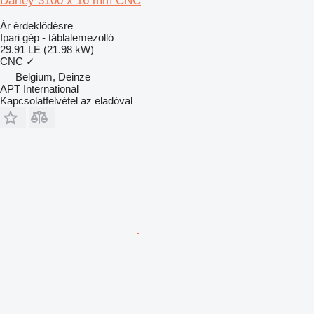
Darley 3100 x 16 mm CNC
Ár érdeklődésre
Ipari gép - táblalemezolló
29.91 LE (21.98 kW)
CNC
✓
Belgium, Deinze
APT International
Kapcsolatfelvétel az eladóval