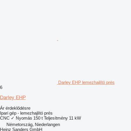
Darley EHP lemezhajlító prés
6
Darley EHP
Ár érdeklődésre
Ipari gép - lemezhajlító prés
CNC
✓
Nyomás
150 t
Teljesítmény
11 kW
Németország, Niederlangen
Heinz Sanders GmbH