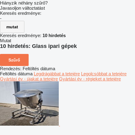
Hiányzik néhány szűrő?
Javasoljon változtatást
Keresés eredménye:
-
mutat
Keresés eredménye:
10 hirdetés
Mutat
10 hirdetés:
Glass ipari gépek
Szűrő
Rendezés
:
Feltöltés dátuma
Feltöltés dátuma
Legdrágábbat a tetejére
Legolcsóbbat a tetejére
Gyártási év - újakat a tetejére
Gyártási év - régieket a tetejére