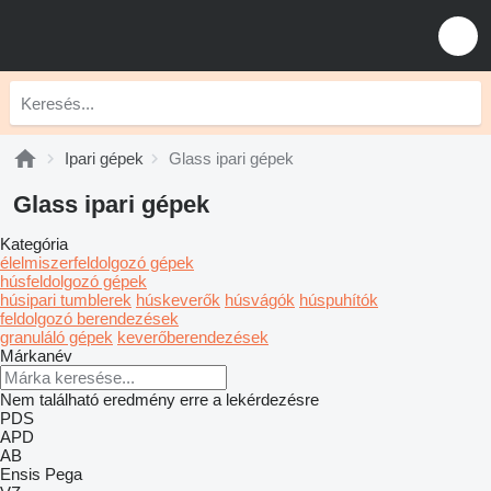
Ipari gépek
Glass ipari gépek
Glass ipari gépek
Kategória
élelmiszerfeldolgozó gépek
húsfeldolgozó gépek
húsipari tumblerek
húskeverők
húsvágók
húspuhítók
feldolgozó berendezések
granuláló gépek
keverőberendezések
Márkanév
Nem található eredmény erre a lekérdezésre
PDS
APD
AB
Ensis
Pega