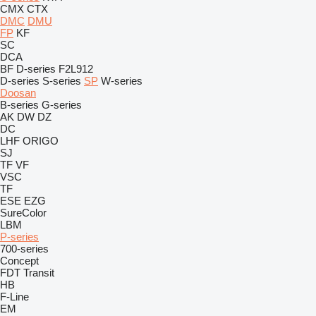
CMX
CTX
DMC
DMU
FP
KF
SC
DCA
BF
D-series
F2L912
D-series
S-series
SP
W-series
Doosan
B-series
G-series
AK
DW
DZ
DC
LHF
ORIGO
SJ
TF
VF
VSC
TF
ESE
EZG
SureColor
LBM
P-series
700-series
Concept
FDT
Transit
HB
F-Line
EM