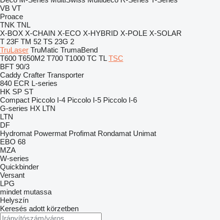
VB
VT
Proace
TNK
TNL
X-BOX
X-CHAIN
X-ECO
X-HYBRID
X-POLE
X-SOLAR
T 23F
TM 52
TS 23G 2
TruLaser
TruMatic
TrumaBend
T600
T650M2
T700
T1000
TC
TL
TSC
BFT 90/3
Caddy
Crafter
Transporter
840
ECR
L-series
HK
SP
ST
Compact
Piccolo I-4
Piccolo I-5
Piccolo I-6
G-series
HX
LTN
LTN
DF
Hydromat
Powermat
Profimat
Rondamat
Unimat
EBO 68
MZA
W-series
Quickbinder
Versant
LPG
mindet mutassa
Helyszín
Keresés adott körzetben