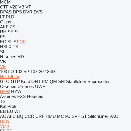
MCM
CTF
V20
VB
VT
DPAS
DPS
DVR
DVS
LT
PLD
Glass
AKF
ZS
RH
SE
SL
FS
EC
SL
ST
VF
HSLX
TS
SL
H-series
HD
VB
VF
103 LO
103 SP
107-20
136D
Heidelberg
GTO
GTP
Kord
OHT
PM
QM
SM
Stahlfolder
Suprasetter
C-series
U-series
UWF
HFW
HYW
A-series
FXS
H-series
TS
Kal
Profi
EB
EU
WT
AC
AFC
BQ
CCR
CRF
HMU
MC
PJ
SPF
ST
StitchLiner
VAC
HKN
VMX