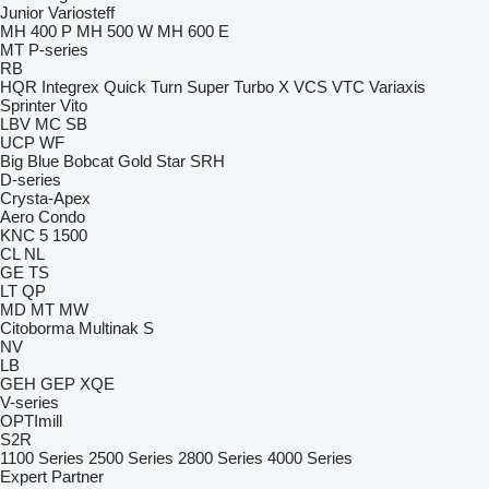
Junior
Variosteff
MH 400 P
MH 500 W
MH 600 E
MT
P-series
RB
HQR
Integrex
Quick Turn
Super Turbo X
VCS
VTC
Variaxis
Sprinter
Vito
LBV
MC
SB
UCP
WF
Big Blue
Bobcat
Gold Star
SRH
D-series
Crysta-Apex
Aero
Condo
KNC 5 1500
CL
NL
GE
TS
LT
QP
MD
MT
MW
Citoborma
Multinak S
NV
LB
GEH
GEP
XQE
V-series
OPTImill
S2R
1100 Series
2500 Series
2800 Series
4000 Series
Expert
Partner