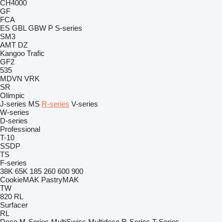
CH4000
GF
FCA
ES
GBL
GBW
P
S-series
SM3
AMT
DZ
Kangoo
Trafic
GF2
535
MDVN
VRK
SR
Olimpic
J-series
MS
R-series
V-series
W-series
D-series
Professional
T-10
SSDP
TS
F-series
38K
65K
185
260
600
900
CookieMAK
PastryMAK
TW
820
RL
Surfacer
RL
Deco
M-Series
MultiSwiss
Multideco
R-Series
T-Series