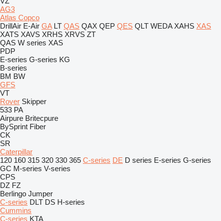
VZ
AG3
Atlas Copco
DrillAir
E-Air
GA
LT
QAS
QAX
QEP
QES
QLT
WEDA
XAHS
XAS
XATS
XAVS
XRHS
XRVS
ZT
QAS
W series
XAS
PDP
E-series
G-series
KG
B-series
BM
BW
GFS
VT
Rover
Skipper
533
PA
Airpure
Britecpure
BySprint Fiber
CK
SR
Caterpillar
120
160
315
320
330
365
C-series
DE
D series
E-series
G-series
GC
M-series
V-series
CPS
DZ
FZ
Berlingo
Jumper
C-series
DLT
DS
H-series
Cummins
C-series
KTA