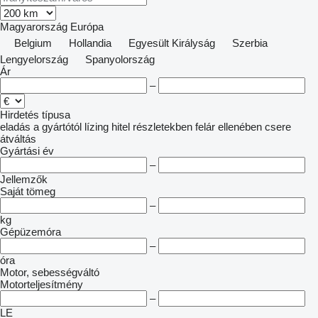
Magyarország
Európa
Belgium
Hollandia
Egyesült Királyság
Szerbia
Lengyelország
Spanyolország
Ár
–
Hirdetés típusa
eladás
a gyártótól
lízing
hitel
részletekben
felár ellenében csere
átváltás
Gyártási év
–
Jellemzők
Saját tömeg
–
kg
Gépüzemóra
–
óra
Motor, sebességváltó
Motorteljesítmény
–
LE