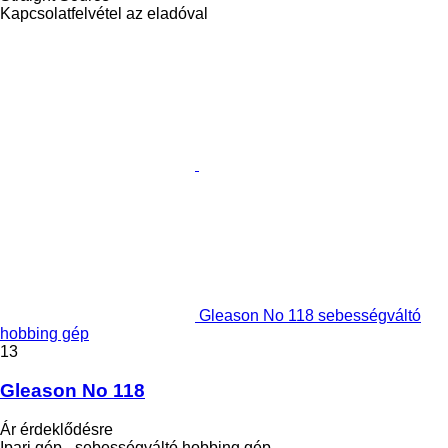
Kapcsolatfelvétel az eladóval
Gleason No 118 sebességváltó
hobbing gép
13
Gleason No 118
Ár érdeklődésre
Ipari gép - sebességváltó hobbing gép