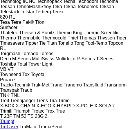
TechnologieCNC
Technopack
Tecna
Tecnodom
Tecnoma
Tedsan
TehnoMashStroy
Teka
Tekna
Teknomek
Teksan
Telestack
Telstar
Terberg
Terex
820
RL
Tesa
Tetra Pak®
Tfon
Surfacer
Thaletec
Theisen & Bonitz
Thermo King
Thermo Scientific
Thermo
Thermobile
Thermocold
Thiel
Thomas
Thyssen
Tiger
Timesavers
Tipper Tie
Titan
Tonello
Tong
Tool-Temp
Topcon
RL
Torgmash
Tornado
Tornos
Deco
M-Series
MultiSwiss
Multideco
R-Series
T-Series
Toshiba
Total
Tower Light
VB
VT
Townsend
Tox
Toyota
Proace
Tracto-Technik
Trak-Met
Trane
Tranemo
Transfluid
Transnorm
Transpak
Traub
TNK
TNL
Treif
Trennjaeger
Trens
Tria
Trime
X-BOX
X-CHAIN
X-ECO
X-HYBRID
X-POLE
X-SOLAR
Trimill
Triumph
Trotec
Trox
True
T 23F
TM 52
TS 23G 2
Trumpf
TruLaser
TruMatic
TrumaBend