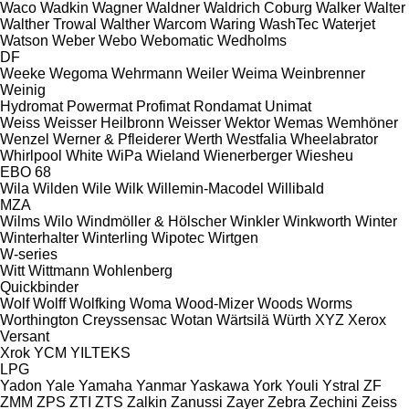
Waco
Wadkin
Wagner
Waldner
Waldrich Coburg
Walker
Walter
Walther Trowal
Walther
Warcom
Waring
WashTec
Waterjet
Watson
Weber
Webo
Webomatic
Wedholms
DF
Weeke
Wegoma
Wehrmann
Weiler
Weima
Weinbrenner
Weinig
Hydromat
Powermat
Profimat
Rondamat
Unimat
Weiss
Weisser Heilbronn
Weisser
Wektor
Wemas
Wemhöner
Wenzel
Werner & Pfleiderer
Werth
Westfalia
Wheelabrator
Whirlpool
White
WiPa
Wieland
Wienerberger
Wiesheu
EBO 68
Wila
Wilden
Wile
Wilk
Willemin-Macodel
Willibald
MZA
Wilms
Wilo
Windmöller & Hölscher
Winkler
Winkworth
Winter
Winterhalter
Winterling
Wipotec
Wirtgen
W-series
Witt
Wittmann
Wohlenberg
Quickbinder
Wolf
Wolff
Wolfking
Woma
Wood-Mizer
Woods
Worms
Worthington Creyssensac
Wotan
Wärtsilä
Würth
XYZ
Xerox
Versant
Xrok
YCM
YILTEKS
LPG
Yadon
Yale
Yamaha
Yanmar
Yaskawa
York
Youli
Ystral
ZF
ZMM
ZPS
ZTI
ZTS
Zalkin
Zanussi
Zayer
Zebra
Zechini
Zeiss