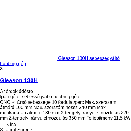
Gleason 130H sebességváltó
hobbing gép
8
Gleason 130H
Ár érdeklődésre
Ipari gép - sebességváltó hobbing gép
CNC
✓
Orsó sebessége
10 fordulat/perc
Max. szerszám
átmérő
100 mm
Max. szerszám hossz
240 mm
Max.
munkadarab átmérő
130 mm
X-tengely irányú elmozdulás
220
mm
Z-tengely irányú elmozdulás
350 mm
Teljesítmény
11,5 kW
Kína
Straight Source