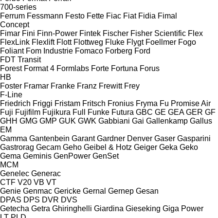
700-series
Ferrum
Fessmann
Festo
Fette
Fiac
Fiat
Fidia
Fimal
Concept
Fimar
Fini
Finn-Power
Fintek
Fischer
Fisher Scientific
Flex
FlexLink
Flexlift
Flott
Flottweg
Fluke
Flygt
Foellmer
Fogo
Foliant
Fom Industrie
Fomaco
Forberg
Ford
FDT
Transit
Forest
Format 4
Formlabs
Forte
Fortuna
Forus
HB
Foster
Framar
Franke
Franz
Frewitt
Frey
F-Line
Friedrich
Friggi
Fristam
Fritsch
Fronius
Fryma
Fu Promise Air
Fuji
Fujifilm
Fujikura
Full
Funke
Futura
GBC
GE
GEA
GER
GF
GHH
GMG
GMP
GUK
GWK
Gabbiani
Gai
Gallenkamp
Gallus
EM
Gamma
Gantenbein
Garant
Gardner Denver
Gaser
Gasparini
Gastrorag
Gecam
Geho
Geibel & Hotz
Geiger
Geka
Geko
Gema
Geminis
GenPower
GenSet
MCM
Genelec
Generac
CTF
V20
VB
VT
Genie
Genmac
Gericke
Gernal
Gernep
Gesan
DPAS
DPS
DVR
DVS
Getecha
Getra
Ghiringhelli
Giardina
Gieseking
Giga Power
LT
PLD