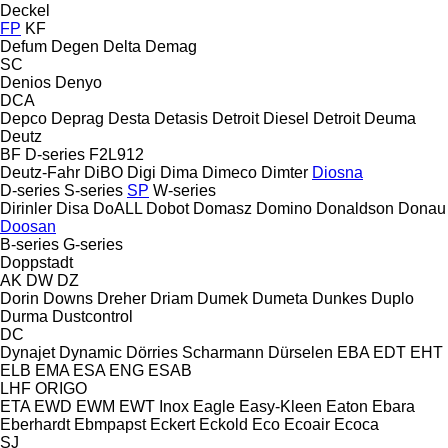
Deckel
FP
KF
Defum
Degen
Delta
Demag
SC
Denios
Denyo
DCA
Depco
Deprag
Desta
Detasis
Detroit Diesel
Detroit
Deuma
Deutz
BF
D-series
F2L912
Deutz-Fahr
DiBO
Digi
Dima
Dimeco
Dimter
Diosna
D-series
S-series
SP
W-series
Dirinler
Disa
DoALL
Dobot
Domasz
Domino
Donaldson
Donau
Doosan
B-series
G-series
Doppstadt
AK
DW
DZ
Dorin
Downs
Dreher
Driam
Dumek
Dumeta
Dunkes
Duplo
Durma
Dustcontrol
DC
Dynajet
Dynamic
Dörries Scharmann
Dürselen
EBA
EDT
EHT
ELB
EMA
ESA ENG
ESAB
LHF
ORIGO
ETA
EWD
EWM
EWT Inox
Eagle
Easy-Kleen
Eaton
Ebara
Eberhardt
Ebmpapst
Eckert
Eckold
Eco
Ecoair
Ecoca
SJ