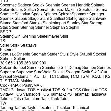
T-10
Socomec
Sodeca
Sodick
Soehnle
Soenen Hendrik
Soitaab
Solar
Solaris
Sollich
Somab
Sonsuz Makina
Soraluce
Sorma
Sormac
Sottoriva
Speck
Spinner
Spitzer
Spomasz
Springer
Spänex
Stabau
Stago
Stahl
Stahlfest
Stahlgruppe
Stahlwerk
Stama
Stamford
Stanko
Stankoimport
Stanley
Star
Starrag
Stas
Steen
Stenhøj
Stenner
Stephan
Stephill
SSDP
Sterling Sihi
Sterling
Stiefelmayer
Stihl
TS
Stiler
Stork
Stratasys
F-series
Strausak
Striebig
Stromab
Studer
Stulz
Style
Stäubli
Stöckel
Suhner
Sullair
38K
65K
185
260
600
900
Sulzer
Sumbel
Sumera
Sumitomo SHI Demag
Sunnen
Sunnex
Superior
Supervac
SureWeld
Suzuki
Swegon
Swift
Swift-Cut
Syspal
Systemair
TAD
TBT
TCI Cutting
TCM
TGM
TICAB
TKS
TLS
TMAK Makina
CookieMAK
PastryMAK
TMCI Padovan
TOS Hostivař
TOS Kuřim
TOS Olomouc
TOS
Svitavy
TOS Varnsdorf
TOS
Tajmac-ZPS
Takamaz
Takisawa
Takumi
Talsa
Tamutom
Tank
Tank
Tatra
TW
Tauring
Taurus
Taylor
Tecalemit
Techkon
Technical