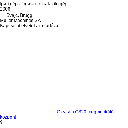
Ipari gép - fogaskerék-alakító gép
2006
Svájc, Brugg
Muller Machines SA
Kapcsolatfelvétel az eladóval
Gleason G320 megmunkáló
központ
9