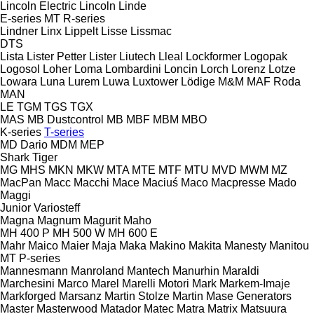
Lincoln Electric
Lincoln
Linde
E-series
MT
R-series
Lindner
Linx
Lippelt
Lisse
Lissmac
DTS
Lista
Lister Petter
Lister
Liutech
Lleal
Lockformer
Logopak
Logosol
Loher
Loma
Lombardini
Loncin
Lorch
Lorenz
Lotze
Lowara
Luna
Lurem
Luwa
Luxtower
Lödige
M&M
MAF Roda
MAN
LE
TGM
TGS
TGX
MAS
MB Dustcontrol
MB
MBF
MBM
MBO
K-series
T-series
MD Dario
MDM
MEP
Shark
Tiger
MG
MHS
MKN
MKW
MTA
MTE
MTF
MTU
MVD
MWM
MZ
MacPan
Macc
Macchi
Mace
Maciuś
Maco
Macpresse
Mado
Maggi
Junior
Variosteff
Magna
Magnum
Magurit
Maho
MH 400 P
MH 500 W
MH 600 E
Mahr
Maico
Maier
Maja
Maka
Makino
Makita
Manesty
Manitou
MT
P-series
Mannesmann
Manroland
Mantech
Manurhin
Maraldi
Marchesini
Marco
Marel
Marelli Motori
Mark
Markem-Imaje
Markforged
Marsanz
Martin Stolze
Martin
Mase Generators
Master
Masterwood
Matador
Matec
Matra
Matrix
Matsuura