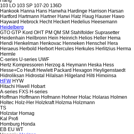
Hang
103 LO
103 SP
107-20
136D
Hankook
Hanna
Hans
Hanwha
Hardinge
Harrison
Harsan
Hartford
Hartmann
Hartner
Harwi
Hatz
Haug
Hauser
Hawo
Hayward
Hebrock
Hecht
Heckert
Hedelius
Heesemann
Heidelberg
GTO
GTP
Kord
OHT
PM
QM
SM
Stahlfolder
Suprasetter
Heidenhain
Heilbronn
Hein
Heinrich
Helios
Heller
Hema
Hendi
Henkelman
Henkovac
Henneken
Henschel
Hera
Heraeus
Herbold
Herbort
Hercules
Herkules
Herlitzius
Herma
Hermle
C-series
U-series
UWF
Hertz Kompressoren
Herzog & Heymann
Heska
Hess
Hesse+Co
Heuft
Hewlett Packard
Hexagon
Heyligenstaedt
Hidroliksan
Hidrostal
Hilalsan
Hilgeland
Hilti
Himoinsa
HFW
HYW
Hitachi
Hiwell
Hobart
A-series
FXS
H-series
Hoffman
Hoffmann
Hofmann
Hohner
Holac
Holaras
Holmen
Holtec
Holz-Her
Holzkraft
Holzma
Holzmann
TS
Holzstar
Homag
Kal
Profi
Homburg
Honda
EB
EU
WT