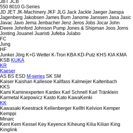
JBT
JCB
550
8010
G-Series
JD
JET
JK-Machinery
JKF
JLG
Jack
Jackle
Jaeger
Jaespa
Jagenberg
Jakobsen
James Burn
Janome
Janssen
Jasa
Jasic
Javac
Javo
Jema
Jenbacher
Jenz
Jeros
Jobs
Jocar
John
Deere
Johnford
Johnson Pump
Jones & Shipman
Joos
Jorns
Josting
Jouanel
Juaristi
Jufeba
Julabo
FC
Jung
HF
Junker
Jörg
K+G Wetter
K-Tron
KBA
KD-Putz
KHS
KIA
KMA
KSB
KUKA
KR
Kaeser
AS
BS
ESD
M-series
SK
SM
Kaiser
Kaishan
Kallesoe
Kallfass
Kalmeijer
Kaltenbach
KKS
Kami
Kaminexperten
Kardex
Karl Schnell
Karl Tränklein
Karmetal
Karpowicz
Kasto
Kato
KawaKenki
KK
Kawasaki
Keestrack
Kellenberger
Kellfri
Kelvion
Kemper
Kemppi
Minarc
Kent
Kern
Kessel
Key
Keyence
Kiheung
Kilia
Kilian
King
Kinglink