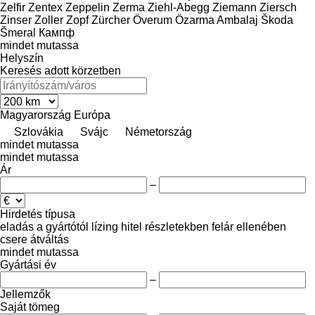
Zelfir
Zentex
Zeppelin
Zerma
Ziehl-Abegg
Ziemann
Ziersch
Zinser
Zoller
Zopf
Zürcher
Överum
Özarma Ambalaj
Škoda
Šmeral
Кампф
mindet mutassa
Helyszín
Keresés adott körzetben
Magyarország
Európa
Szlovákia
Svájc
Németország
mindet mutassa
mindet mutassa
Ár
–
Hirdetés típusa
eladás
a gyártótól
lízing
hitel
részletekben
felár ellenében
csere
átváltás
mindet mutassa
Gyártási év
–
Jellemzők
Saját tömeg