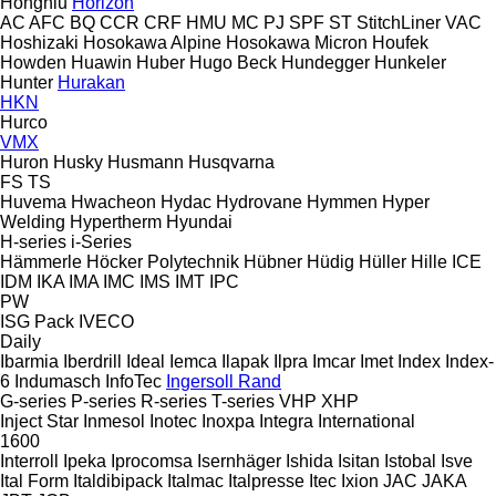
Hongniu
Horizon
AC
AFC
BQ
CCR
CRF
HMU
MC
PJ
SPF
ST
StitchLiner
VAC
Hoshizaki
Hosokawa Alpine
Hosokawa Micron
Houfek
Howden
Huawin
Huber
Hugo Beck
Hundegger
Hunkeler
Hunter
Hurakan
HKN
Hurco
VMX
Huron
Husky
Husmann
Husqvarna
FS
TS
Huvema
Hwacheon
Hydac
Hydrovane
Hymmen
Hyper
Welding
Hypertherm
Hyundai
H-series
i-Series
Hämmerle
Höcker Polytechnik
Hübner
Hüdig
Hüller Hille
ICE
IDM
IKA
IMA
IMC
IMS
IMT
IPC
PW
ISG Pack
IVECO
Daily
Ibarmia
Iberdrill
Ideal
Iemca
Ilapak
Ilpra
Imcar
Imet
Index
Index-
6
Indumasch
InfoTec
Ingersoll Rand
G-series
P-series
R-series
T-series
VHP
XHP
Inject Star
Inmesol
Inotec
Inoxpa
Integra
International
1600
Interroll
Ipeka
Iprocomsa
Isernhäger
Ishida
Isitan
Istobal
Isve
Ital Form
Italdibipack
Italmac
Italpresse
Itec
Ixion
JAC
JAKA