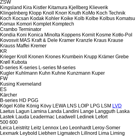
ZSW
Kingsland
Kira
Kistler
Kitamura
Kjellberg
Klieverik
Klingelnberg
Klopp
Knoll
Knorr
Knuth
KoMo
Koch Technik
Koch
Kocsan
Kodak
Kohler
Koike
Kolb
Kolbe
Kolbus
Komatsu
Komax
Komori
Komplet
Komptech
Crambo
Terminator
Kondia
Koni
Konica Minolta
Koppens
Kornit
Kosme
Kotło-Pol
Kovosvit MAS
Kraft & Dele
Kramer
Kranzle
Kraus
Krause
Krauss Maffei
Kremer
KR
Krieger
Kroll
Kronen
Krones
Krumbein
Krupp
Krämer Grebe
Krøll
Kubota
D-series
K-series
L-series
M-series
Kugler
Kuhlmann
Kuhn
Kuhne
Kunzmann
Kuper
FW
Kusing
Kverneland
ES
Kärcher
B-series
HD
PGG
Kögel
Kölle
König
Kövy
LEWA
LNS
LOIP
LPG
LSM
LVD
Laetus
Lagun
Lamina
Landa
Landini
Lange
Langguth
Laska
Lastek
Lauda
Leadermac
Leadwell
Ledinek
Lefort
500
600
Leica
Leistritz
Leitz
Lennox
Leo
Leonhardt
Leroy-Somer
Lexmark
Leybold
Liebherr
Ligmatech
Lillnord
Lima
Liming