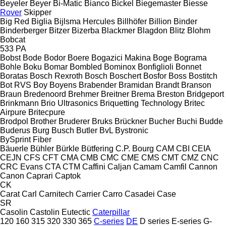
Beyeler
Beyer
Bi-Matic
Bianco
Bickel
Biegemaster
Biesse
Rover
Skipper
Big Red
Biglia
Bijlsma Hercules
Billhöfer
Billion
Binder
Binderberger
Bitzer
Bizerba
Blackmer
Blagdon
Blitz
Blohm
Bobcat
533
PA
Bobst
Bode
Bodor
Boere
Bogazici Makina
Boge
Bograma
Bohle
Boku
Bomar
Bombled
Bominox
Bonfiglioli
Bonnet
Boratas
Bosch Rexroth
Bosch
Boschert
Bosfor
Boss
Bostitch
Bot RVS
Boy
Boyens
Brabender
Bramidan
Brandt
Branson
Braun
Bredenoord
Brehmer
Breitner
Brema
Breston
Bridgeport
Brinkmann
Brio Ultrasonics
Briquetting Technology
Britec
Airpure
Britecpure
Brodpol
Brother
Bruderer
Bruks
Brückner
Bucher
Buchi
Budde
Buderus
Burg
Busch
Butler
BvL
Bystronic
BySprint Fiber
Bäuerle
Bühler
Bürkle
Bütfering
C.P. Bourg
CAM
CBI
CEIA
CEJN
CFS
CFT
CMA
CMB
CMC
CME
CMS
CMT
CMZ
CNC
CRC Evans
CTA
CTM
Caffini
Caljan
Camam
Camfil
Cannon
Canon
Caprari
Captok
CK
Carat
Carl
Carnitech
Carrier
Carro
Casadei
Case
SR
Casolin
Castolin Eutectic
Caterpillar
120
160
315
320
330
365
C-series
DE
D series
E-series
G-