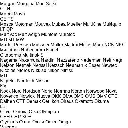
Morgan
Morgana
Mori Seiki
CL
NL
Morris
Mosa
GE
TS
Mosca
Motoman
Mouvex
Mubea
Mueller
MultiOne
Multiquip
LT
QP
Multivac
Multiweigh
Munters
Muratec
MD
MT
MW
Mäder Pressen
Mössner
Müller Martini
Müller
Müro
NGK
NKO
Machines
Nabertherm
Nagel
Citoborma
Multinak S
Nagema
Nakamura
Nardini
Nazzareno
Nederman
Neff
Negri
Nelson
Netmak
Netstal
Netzsch
Neuman & Esser
Newtec
Nicolas
Nieros
Nikkiso
Nikon
Nilfisk
MH
Nilpeter
Nirotech
Nissan
NV
Nock
Nord
Nordson
Norje
Normag
Norton
Norwood
Nova
Novenco
Nowicki
Nuova
OKK
OMA
OMC
OMS
OMV
OTC
Daihen
OTT
Oemak
Oerlikon
Ohaus
Okamoto
Okuma
LB
Oliver
Olnova
Olsa
Olympian
GEH
GEP
XQE
Olympus
Omac
Omca
Omec
Omga
V-series