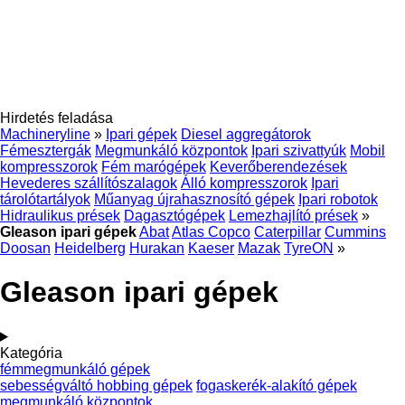
Hirdetés feladása
Machineryline
»
Ipari gépek
Diesel aggregátorok
Fémesztergák
Megmunkáló központok
Ipari szivattyúk
Mobil
kompresszorok
Fém marógépek
Keverőberendezések
Hevederes szállítószalagok
Álló kompresszorok
Ipari
tárolótartályok
Műanyag újrahasznosító gépek
Ipari robotok
Hidraulikus prések
Dagasztógépek
Lemezhajlító prések
»
Gleason ipari gépek
Abat
Atlas Copco
Caterpillar
Cummins
Doosan
Heidelberg
Hurakan
Kaeser
Mazak
TyreON
»
Gleason ipari gépek
Kategória
fémmegmunkáló gépek
sebességváltó hobbing gépek
fogaskerék-alakító gépek
megmunkáló központok