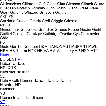
Gildemeister
Gillardon
Giró
Glass
Glatt
Gleason
Glimek
Glunz
& Jensen
Godwin
Gorman-Rupp
Gostol
Graco
Graef
Gram
Grant
Graphic Whizard
Grasselli
Graule
AKF
ZS
Graziano
Grecon
Greefa
Greif
Griggio
Grimme
RH
SE
SL
Grindermak
Grit
Gross
Grundfos
Gruppo Fabbri
Gucbir
Guifil
Guilliet
Gulliver
Gurutzpe
Guttridge
Gweike
Gys
Gämmerler
Gölz
FS
Güde
Günther
Güntner
H&M
HANOMAG
HASKAN
HAWE
HBM
HB‑Therm
HDK
HE-VA
HM Machinery
HP
HSM
HTT
Haas
EC
SL
ST
VF
Habämfa
Haco
HSLX
TS
Haeusler
Haffner
SL
Hahn+Kolb
Haimer
Haitian
Haloila
Hamm
H-series
HD
Hammel
VB
Hammelmann
Handtmann
VF