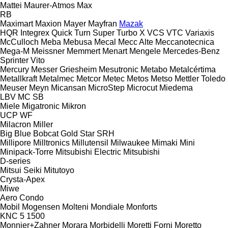
Mattei
Maurer-Atmos
Max
RB
Maximart
Maxion
Mayer
Mayfran
Mazak
HQR
Integrex
Quick Turn
Super Turbo X
VCS
VTC
Variaxis
McCulloch
Meba
Mebusa
Mecal
Mecc Alte
Meccanotecnica
Mega-M
Meissner
Memmert
Menart
Mengele
Mercedes-Benz
Sprinter
Vito
Mercury
Messer Griesheim
Mesutronic
Metabo
Metalcértima
Metallkraft
Metalmec
Metcor
Metec
Metos
Metso
Mettler Toledo
Meuser
Meyn
Micansan
MicroStep
Microcut
Miedema
LBV
MC
SB
Miele
Migatronic
Mikron
UCP
WF
Milacron
Miller
Big Blue
Bobcat
Gold Star
SRH
Millipore
Milltronics
Millutensil
Milwaukee
Mimaki
Mini
Minipack-Torre
Mitsubishi Electric
Mitsubishi
D-series
Mitsui Seiki
Mitutoyo
Crysta-Apex
Miwe
Aero
Condo
Mobil
Mogensen
Molteni
Mondiale
Monforts
KNC 5 1500
Monnier+Zahner
Morara
Morbidelli
Moretti Forni
Moretto