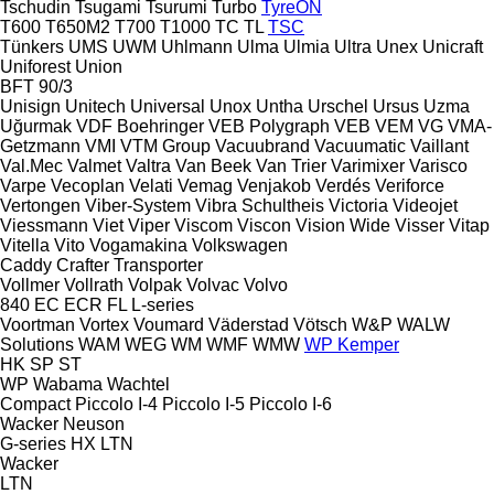
Tschudin
Tsugami
Tsurumi
Turbo
TyreON
T600
T650M2
T700
T1000
TC
TL
TSC
Tünkers
UMS
UWM
Uhlmann
Ulma
Ulmia
Ultra
Unex
Unicraft
Uniforest
Union
BFT 90/3
Unisign
Unitech
Universal
Unox
Untha
Urschel
Ursus
Uzma
Uğurmak
VDF Boehringer
VEB Polygraph
VEB
VEM
VG
VMA-
Getzmann
VMI
VTM Group
Vacuubrand
Vacuumatic
Vaillant
Val.Mec
Valmet
Valtra
Van Beek
Van Trier
Varimixer
Varisco
Varpe
Vecoplan
Velati
Vemag
Venjakob
Verdés
Veriforce
Vertongen
Viber-System
Vibra Schultheis
Victoria
Videojet
Viessmann
Viet
Viper
Viscom
Viscon
Vision Wide
Visser
Vitap
Vitella
Vito
Vogamakina
Volkswagen
Caddy
Crafter
Transporter
Vollmer
Vollrath
Volpak
Volvac
Volvo
840
EC
ECR
FL
L-series
Voortman
Vortex
Voumard
Väderstad
Vötsch
W&P
WALW
Solutions
WAM
WEG
WM
WMF
WMW
WP Kemper
HK
SP
ST
WP
Wabama
Wachtel
Compact
Piccolo I-4
Piccolo I-5
Piccolo I-6
Wacker Neuson
G-series
HX
LTN
Wacker
LTN