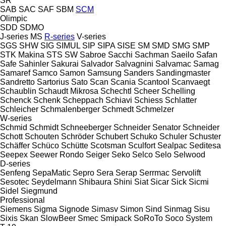
SR
SAB
SAC
SAF
SBM
SCM
Olimpic
SDD
SDMO
J-series
MS
R-series
V-series
SGS
SHW
SIG
SIMUL
SIP
SIPA
SISE
SM
SMD
SMG
SMP
STK Makina
STS
SW
Sabroe
Sacchi
Sachman
Saeilo
Safan
Safe
Sahinler
Sakurai
Salvador
Salvagnini
Salvamac
Samag
Samaref
Samco
Samon
Samsung
Sanders
Sandingmaster
Sandretto
Sartorius
Sato
Scan
Scania
Scantool
Scanvaegt
Schaublin
Schaudt Mikrosa
Schechtl
Scheer
Schelling
Schenck
Schenk
Scheppach
Schiavi
Schiess
Schlatter
Schleicher
Schmalenberger
Schmedt
Schmelzer
W-series
Schmid
Schmidt
Schneeberger
Schneider Senator
Schneider
Schott
Schouten
Schröder
Schubert
Schuko
Schuler
Schuster
Schäffer
Schüco
Schütte
Scotsman
Sculfort
Sealpac
Seditesa
Seepex
Seewer Rondo
Seiger
Seko
Selco
Selo
Selwood
D-series
Senfeng
SepaMatic
Sepro
Sera
Serap
Serrmac
Servolift
Sesotec
Seydelmann
Shibaura
Shini
Siat
Sicar
Sick
Sicmi
Sidel
Siegmund
Professional
Siemens
Sigma
Signode
Simasv
Simon
Sind
Sinmag
Sisu
Sixis
Skan
SlowBeer
Smec
Smipack
SoRoTo
Soco System