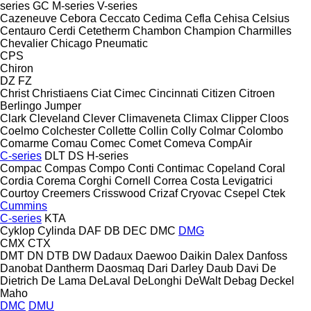
series
GC
M-series
V-series
Cazeneuve
Cebora
Ceccato
Cedima
Cefla
Cehisa
Celsius
Centauro
Cerdi
Cetetherm
Chambon
Champion
Charmilles
Chevalier
Chicago Pneumatic
CPS
Chiron
DZ
FZ
Christ
Christiaens
Ciat
Cimec
Cincinnati
Citizen
Citroen
Berlingo
Jumper
Clark
Cleveland
Clever
Climaveneta
Climax
Clipper
Cloos
Coelmo
Colchester
Collette
Collin
Colly
Colmar
Colombo
Comarme
Comau
Comec
Comet
Comeva
CompAir
C-series
DLT
DS
H-series
Compac
Compas
Compo
Conti
Contimac
Copeland
Coral
Cordia
Corema
Corghi
Cornell
Correa
Costa Levigatrici
Courtoy
Creemers
Crisswood
Crizaf
Cryovac
Csepel
Ctek
Cummins
C-series
KTA
Cyklop
Cylinda
DAF
DB
DEC
DMC
DMG
CMX
CTX
DMT
DN
DTB
DW
Dadaux
Daewoo
Daikin
Dalex
Danfoss
Danobat
Dantherm
Daosmaq
Dari
Darley
Daub
Davi
De
Dietrich
De Lama
DeLaval
DeLonghi
DeWalt
Debag
Deckel
Maho
DMC
DMU