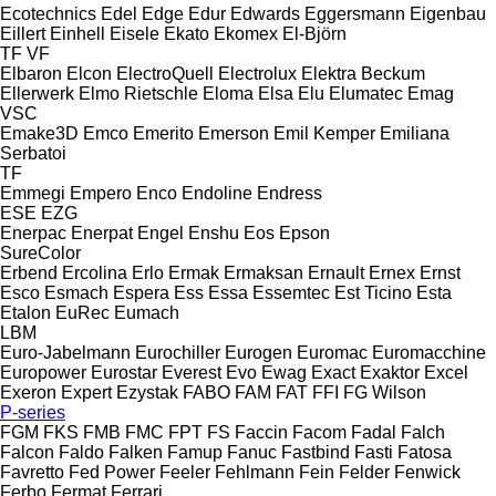
Ecotechnics
Edel
Edge
Edur
Edwards
Eggersmann
Eigenbau
Eillert
Einhell
Eisele
Ekato
Ekomex
El-Björn
TF
VF
Elbaron
Elcon
ElectroQuell
Electrolux
Elektra Beckum
Ellerwerk
Elmo Rietschle
Eloma
Elsa
Elu
Elumatec
Emag
VSC
Emake3D
Emco
Emerito
Emerson
Emil Kemper
Emiliana
Serbatoi
TF
Emmegi
Empero
Enco
Endoline
Endress
ESE
EZG
Enerpac
Enerpat
Engel
Enshu
Eos
Epson
SureColor
Erbend
Ercolina
Erlo
Ermak
Ermaksan
Ernault
Ernex
Ernst
Esco
Esmach
Espera
Ess
Essa
Essemtec
Est Ticino
Esta
Etalon
EuRec
Eumach
LBM
Euro-Jabelmann
Eurochiller
Eurogen
Euromac
Euromacchine
Europower
Eurostar
Everest
Evo
Ewag
Exact
Exaktor
Excel
Exeron
Expert
Ezystak
FABO
FAM
FAT
FFI
FG Wilson
P-series
FGM
FKS
FMB
FMC
FPT
FS
Faccin
Facom
Fadal
Falch
Falcon
Faldo
Falken
Famup
Fanuc
Fastbind
Fasti
Fatosa
Favretto
Fed Power
Feeler
Fehlmann
Fein
Felder
Fenwick
Ferbo
Fermat
Ferrari