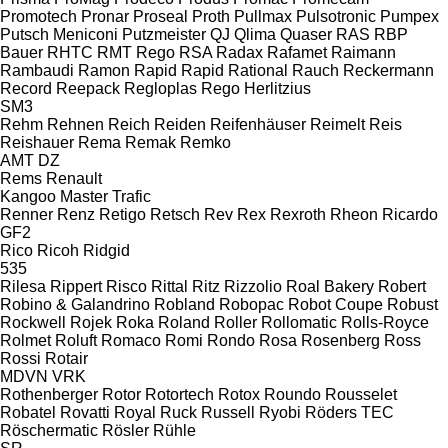
Promotech
Pronar
Proseal
Proth
Pullmax
Pulsotronic
Pumpex
Putsch Meniconi
Putzmeister
QJ
Qlima
Quaser
RAS
RBP
Bauer
RHTC
RMT Rego
RSA
Radax
Rafamet
Raimann
Rambaudi
Ramon
Rapid
Rapid
Rational
Rauch
Reckermann
Record
Reepack
Regloplas
Rego Herlitzius
SM3
Rehm
Rehnen
Reich
Reiden
Reifenhäuser
Reimelt
Reis
Reishauer
Rema
Remak
Remko
AMT
DZ
Rems
Renault
Kangoo
Master
Trafic
Renner
Renz
Retigo
Retsch
Rev
Rex
Rexroth
Rheon
Ricardo
GF2
Rico
Ricoh
Ridgid
535
Rilesa
Rippert
Risco
Rittal
Ritz
Rizzolio
Roal Bakery
Robert
Robino & Galandrino
Robland
Robopac
Robot Coupe
Robust
Rockwell
Rojek
Roka
Roland
Roller
Rollomatic
Rolls-Royce
Rolmet
Roluft
Romaco
Romi
Rondo
Rosa
Rosenberg
Ross
Rossi
Rotair
MDVN
VRK
Rothenberger
Rotor
Rotortech
Rotox
Roundo
Rousselet
Robatel
Rovatti
Royal
Ruck
Russell
Ryobi
Röders TEC
Röschermatic
Rösler
Rühle