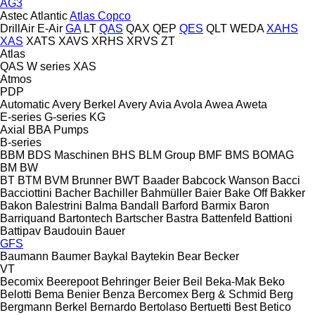
AG3
Astec
Atlantic
Atlas Copco
DrillAir
E-Air
GA
LT
QAS
QAX
QEP
QES
QLT
WEDA
XAHS
XAS
XATS
XAVS
XRHS
XRVS
ZT
Atlas
QAS
W series
XAS
Atmos
PDP
Automatic
Avery Berkel
Avery
Avia
Avola
Awea
Aweta
E-series
G-series
KG
Axial
BBA Pumps
B-series
BBM
BDS Maschinen
BHS
BLM Group
BMF
BMS
BOMAG
BM
BW
BT
BTM
BVM Brunner
BWT
Baader
Babcock Wanson
Bacci
Bacciottini
Bacher
Bachiller
Bahmüller
Baier
Bake Off
Bakker
Bakon
Balestrini
Balma
Bandall
Barford
Barmix
Baron
Barriquand
Bartontech
Bartscher
Bastra
Battenfeld
Battioni
Battipav
Baudouin
Bauer
GFS
Baumann
Baumer
Baykal
Baytekin
Bear
Becker
VT
Becomix
Beerepoot
Behringer
Beier
Beil
Beka-Mak
Beko
Belotti
Bema
Benier
Benza
Bercomex
Berg & Schmid
Berg
Bergmann
Berkel
Bernardo
Bertolaso
Bertuetti
Best
Betico