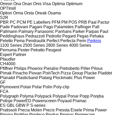
Omron
Ona
Onan
Onis Visa
Optima
Optimum
OPTImill
Option
Orma
Orsta
Orwak
Osama
S2R
PBR
PC
PCM
PE Labellers
PFM
PM
POS
PRB
Paal
Pactur
Pade
Padovani
Pagani
Pago
Palamides
Palfinger
Pall
Pallmann
Palmary
Panasonic
Panhans
Parker
Parpas
Paul
Peddinghaus
Pedrazzoli
Pedrollo
Pegard
Pegas
Pehaka
Peletto
Pema
Pendraulik
Perfect
Perfecta
Perin
Perkins
1100 Series
2500 Series
2800 Series
4000 Series
Pernuma
Pester
Petratto
Peugeot
Expert
Partner
Pfaudler
CH4000
Pfiffner
Philips
Phoenix
Pieralisi
Pietroberto
Piller
Pilous
Pimak
Pinacho
Piovan
PishTech
Pizza Group
Placke
Pladdet
Planatol
Plasticband
Platarg
Plockmatic
Plus Power
GF
Plymovent
Polair
Polar
Polin
Poly-clip
FCA
Polygraph
Polyma
Polypack
Polypal
Ponar
Popp
Poręba
Potisje
PowerED
Powerscreen
Poyaud
Pramac
ES
GBL
GBW
P
S-series
Pratissoli
Precia Molen
Precis
Pressta Eisele
Prima Power
Prisma
ProMag
Prodeco
Produs
Promac
Promecam