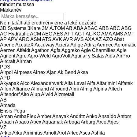
mindet mutassa
Márkanév
Nem található eredmény erre a lekérdezésre
3D Systems
3Kare
3M
A.TOM
AB
ABA
ABAC
ABB
ABC
ABG
AC Hydraulic
ACM
AEG
AES
AFT
AGT
AL-KO
AMA
AMS
AMT
AP
APV
ARO
ASM
ATS
AVK
AVR
AVS
AXA
AZ
AZO
Abat
Abene
AccuteX
Accuway
Aciera
Adige
Adira
Aermec
Aeromatic
Aerzen
Affeldt
Agathon
Agfa
Aggreko
Agie Charmilles
Agie
Agilent
Agre
Agro-Weld
AgroVolt
Aguilar y Salas
Aida
AirPro
Aircraft
Airman
PDS
Airpol
Airpress
Airrex
Ajan
Ak Bend
Aksa
APD
Akyapak
Alco
Alexanderwerk
Alfa Laval
Alfa
Alfarimini
Alfatek
Allen
Alliance
Allmand
Allround
Almi
Almig
Alpina
Altech
Altendorf
Alto
Alup
Alwid
Alzmetall
AB
Amada
Ensis
Pega
Aman
AmbaFlex
Amber
Anayak
Andritz
Anko
Ansaldo
Antom
Apach
Apaco
Apex
Aquamak
Arboga
Arburg
Arco
Arjes
VZ
Arkto
Arku
Arminius
Arnott
Arol
Artec
Asca
Ashita