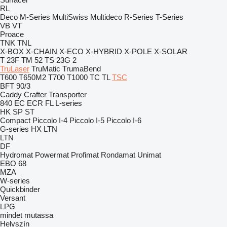
RL
Deco
M-Series
MultiSwiss
Multideco
R-Series
T-Series
VB
VT
Proace
TNK
TNL
X-BOX
X-CHAIN
X-ECO
X-HYBRID
X-POLE
X-SOLAR
T 23F
TM 52
TS 23G 2
TruLaser
TruMatic
TrumaBend
T600
T650M2
T700
T1000
TC
TL
TSC
BFT 90/3
Caddy
Crafter
Transporter
840
EC
ECR
FL
L-series
HK
SP
ST
Compact
Piccolo I-4
Piccolo I-5
Piccolo I-6
G-series
HX
LTN
LTN
DF
Hydromat
Powermat
Profimat
Rondamat
Unimat
EBO 68
MZA
W-series
Quickbinder
Versant
LPG
mindet mutassa
Helyszín