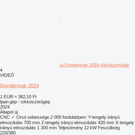
új Grindermak 2024 síkköszörűgép
4
VIDEÓ
Grindermak 2024
1 EUR
≈ 362,10 Ft
Ipari gép - síkköszörűgép
2024
Állapot
új
CNC
✓
Orsó sebessége
2 000 fordulat/perc
Y-tengely irányú
elmozdulás
700 mm
Z-tengely irányú elmozdulás
420 mm
X-tengely
irányú elmozdulás
1 300 mm
Teljesítmény
12 kW
Feszültség
220/380