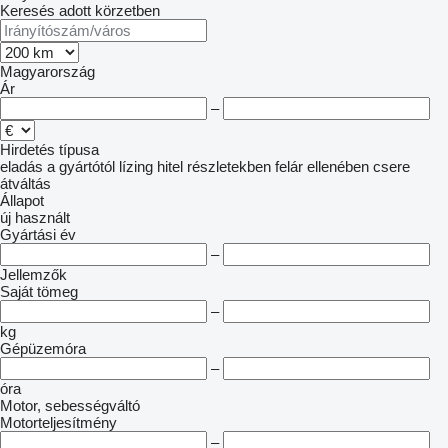
Keresés adott körzetben
Magyarország
Ár
–
Hirdetés típusa
eladás
a gyártótól
lízing
hitel
részletekben
felár ellenében csere
átváltás
Állapot
új
használt
Gyártási év
–
Jellemzők
Saját tömeg
–
kg
Gépüzemóra
–
óra
Motor, sebességváltó
Motorteljesítmény
–