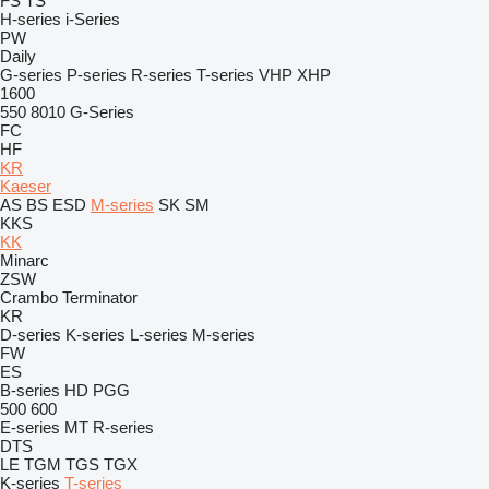
FS
TS
H-series
i-Series
PW
Daily
G-series
P-series
R-series
T-series
VHP
XHP
1600
550
8010
G-Series
FC
HF
KR
Kaeser
AS
BS
ESD
M-series
SK
SM
KKS
KK
Minarc
ZSW
Crambo
Terminator
KR
D-series
K-series
L-series
M-series
FW
ES
B-series
HD
PGG
500
600
E-series
MT
R-series
DTS
LE
TGM
TGS
TGX
K-series
T-series