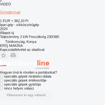
2
VIDEÓ
Grindermak
1 EUR
≈ 362,10 Ft
Ipari gép - síkköszörűgép
2024
Állapot
új
Teljesítmény
2 kW
Feszültség
230/380
Törökország, Konya
ERİŞ MAKİNA
Kapcsolatfelvétel az eladóval
Hogyan írná le röviden a portálunkat?
speciális gépek hirdetési oldala
speciális gépek értékesítője
speciális gépek gyártója
nincs helyes válasz
Válasszon ki egy választ