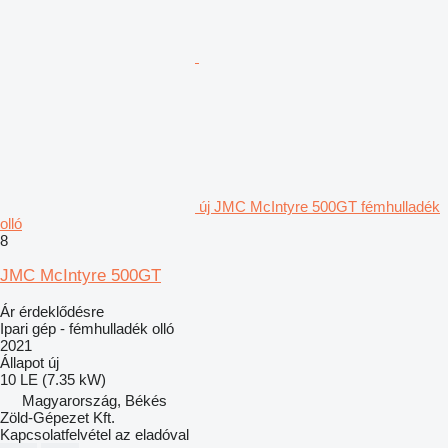
új JMC McIntyre 500GT fémhulladék
olló
8
JMC McIntyre 500GT
Ár érdeklődésre
Ipari gép - fémhulladék olló
2021
Állapot
új
10 LE (7.35 kW)
Magyarország, Békés
Zöld-Gépezet Kft.
Kapcsolatfelvétel az eladóval