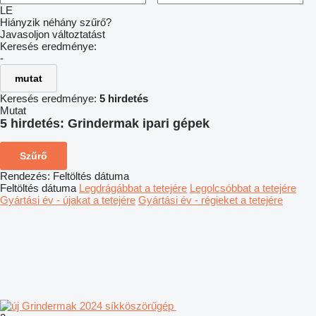
LE
Hiányzik néhány szűrő?
Javasoljon változtatást
Keresés eredménye:
-
mutat
Keresés eredménye:
5 hirdetés
Mutat
5 hirdetés:
Grindermak ipari gépek
Szűrő
Rendezés
:
Feltöltés dátuma
Feltöltés dátuma
Legdrágábbat a tetejére
Legolcsóbbat a tetejére
Gyártási év - újakat a tetejére
Gyártási év - régieket a tetejére