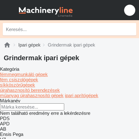
Ipari gépek
Grindermak ipari gépek
Grindermak ipari gépek
Kategória
fémmegmunkáló gépek
fém csiszológépek
síkköszörűgépek
újrahasznosító berendezések
műanyag újrahasznosító gépek
ipari aprítógépek
Márkanév
Nem található eredmény erre a lekérdezésre
PDS
APD
AB
Ensis
Pega