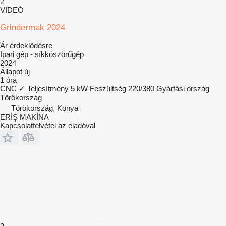
2
VIDEÓ
Grindermak 2024
Ár érdeklődésre
Ipari gép - síkköszörűgép
2024
Állapot
új
1 óra
CNC
✓
Teljesítmény
5 kW
Feszültség
220/380
Gyártási ország
Törökország
Törökország, Konya
ERİŞ MAKİNA
Kapcsolatfelvétel az eladóval