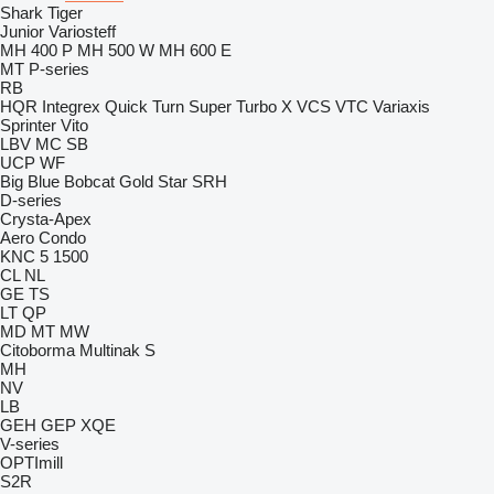
Shark
Tiger
Junior
Variosteff
MH 400 P
MH 500 W
MH 600 E
MT
P-series
RB
HQR
Integrex
Quick Turn
Super Turbo X
VCS
VTC
Variaxis
Sprinter
Vito
LBV
MC
SB
UCP
WF
Big Blue
Bobcat
Gold Star
SRH
D-series
Crysta-Apex
Aero
Condo
KNC 5 1500
CL
NL
GE
TS
LT
QP
MD
MT
MW
Citoborma
Multinak S
MH
NV
LB
GEH
GEP
XQE
V-series
OPTImill
S2R