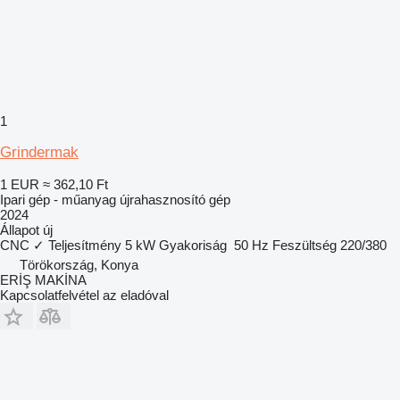
1
Grindermak
1 EUR
≈ 362,10 Ft
Ipari gép - műanyag újrahasznosító gép
2024
Állapot
új
CNC
✓
Teljesítmény
5 kW
Gyakoriság
50 Hz
Feszültség
220/380
Törökország, Konya
ERİŞ MAKİNA
Kapcsolatfelvétel az eladóval