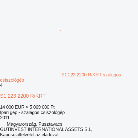
S1 223 2200 R/KRT szalagos
csiszológép
4
S1 223 2200 R/KRT
14 000 EUR
≈ 5 069 000 Ft
Ipari gép - szalagos csiszológép
2011
Magyarország, Pusztavacs
GUTINVEST INTERNATIONAL ASSETS S.L,
Kapcsolatfelvétel az eladóval