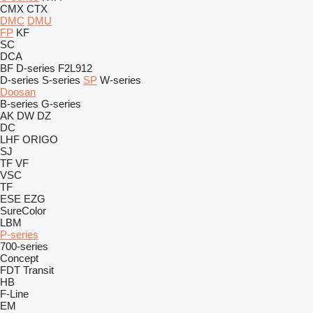
CMX
CTX
DMC
DMU
FP
KF
SC
DCA
BF
D-series
F2L912
D-series
S-series
SP
W-series
Doosan
B-series
G-series
AK
DW
DZ
DC
LHF
ORIGO
SJ
TF
VF
VSC
TF
ESE
EZG
SureColor
LBM
P-series
700-series
Concept
FDT
Transit
HB
F-Line
EM