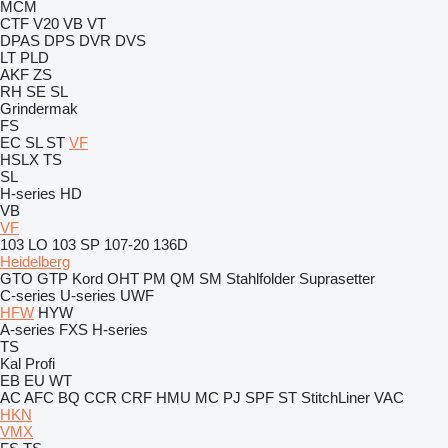
MCM
CTF
V20
VB
VT
DPAS
DPS
DVR
DVS
LT
PLD
AKF
ZS
RH
SE
SL
Grindermak
FS
EC
SL
ST
VF
HSLX
TS
SL
H-series
HD
VB
VF
103 LO
103 SP
107-20
136D
Heidelberg
GTO
GTP
Kord
OHT
PM
QM
SM
Stahlfolder
Suprasetter
C-series
U-series
UWF
HFW
HYW
A-series
FXS
H-series
TS
Kal
Profi
EB
EU
WT
AC
AFC
BQ
CCR
CRF
HMU
MC
PJ
SPF
ST
StitchLiner
VAC
HKN
VMX