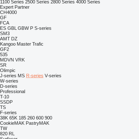
1100 Series
2500 Series
2800 Series
4000 Series
Expert
Partner
CH4000
GF
FCA
ES
GBL
GBW
P
S-series
SM3
AMT
DZ
Kangoo
Master
Trafic
GF2
535
MDVN
VRK
SR
Olimpic
J-series
MS
R-series
V-series
W-series
D-series
Professional
T-10
SSDP
TS
F-series
38K
65K
185
260
600
900
CookieMAK
PastryMAK
TW
820
RL
Surfacer