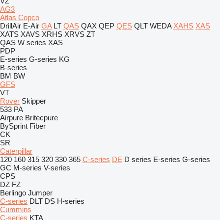
VZ
AG3
Atlas Copco
DrillAir
E-Air
GA
LT
QAS
QAX
QEP
QES
QLT
WEDA
XAHS
XAS
XATS
XAVS
XRHS
XRVS
ZT
QAS
W series
XAS
PDP
E-series
G-series
KG
B-series
BM
BW
GFS
VT
Rover
Skipper
533
PA
Airpure
Britecpure
BySprint Fiber
CK
SR
Caterpillar
120
160
315
320
330
365
C-series
DE
D series
E-series
G-series
GC
M-series
V-series
CPS
DZ
FZ
Berlingo
Jumper
C-series
DLT
DS
H-series
Cummins
C-series
KTA