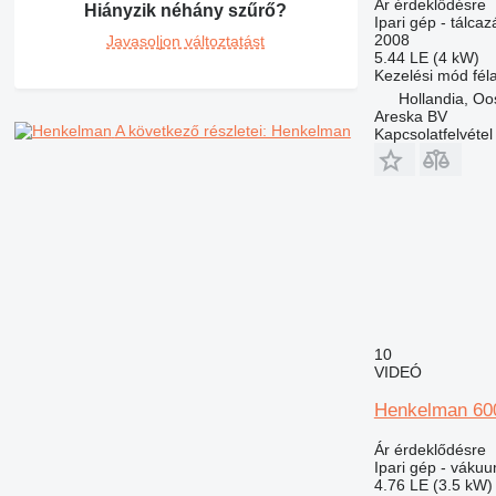
Ár érdeklődésre
Hiányzik néhány szűrő?
Ipari gép - tálcaz
2008
Javasoljon változtatást
5.44 LE (4 kW)
Kezelési mód
fél
Hollandia, Oo
Areska BV
A következő részletei: Henkelman
Kapcsolatfelvétel
10
VIDEÓ
Henkelman 60
Ár érdeklődésre
Ipari gép - váku
4.76 LE (3.5 kW)