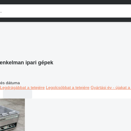
enkelman ipari gépek
ltés dátuma
Legdrágábbat a tetejére
Legolcsóbbat a tetejére
Gyártási év - újakat a