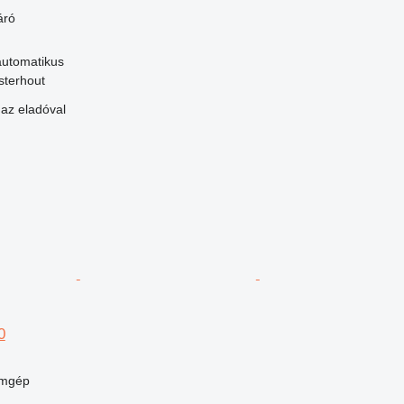
áró
automatikus
sterhout
 az eladóval
0
umgép