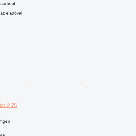
sterhout
 az eladóval
ar 2 75
umgép
 kW