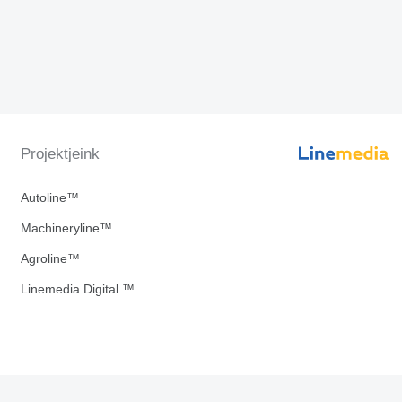
Projektjeink
Autoline™
Machineryline™
Agroline™
Linemedia Digital ™