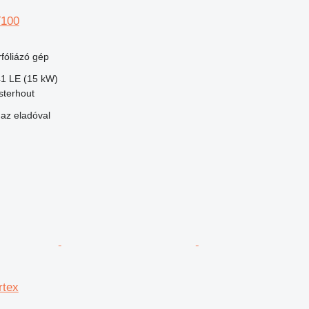
T100
rfóliázó gép
41 LE (15 kW)
sterhout
 az eladóval
rtex