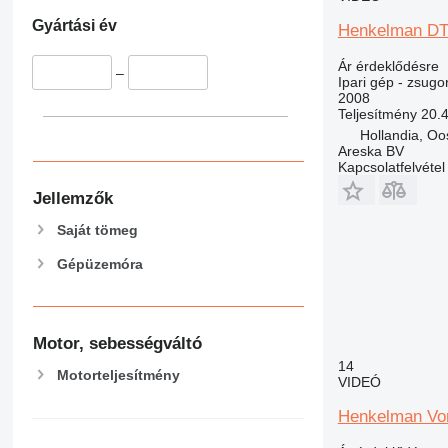
Gyártási év
Henkelman D
Ár érdeklődésre
–
Ipari gép - zsugo
2008
Teljesítmény
20.
Hollandia, Oo
Areska BV
Kapcsolatfelvétel
Jellemzők
Saját tömeg
Gépüzemóra
Motor, sebességváltó
14
Motorteljesítmény
VIDEÓ
Henkelman Vo