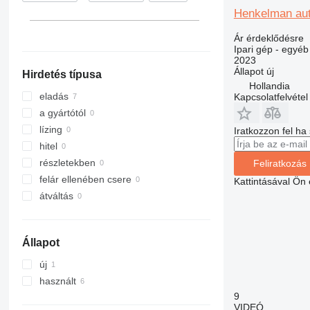
Henkelman aut
Ár érdeklődésre
Ipari gép - egyé
2023
Állapot
új
Hirdetés típusa
Hollandia
eladás
Kapcsolatfelvétel
a gyártótól
lízing
Iratkozzon fel ha
hitel
részletekben
Feliratkozás
felár ellenében csere
Kattintásával Ön
átváltás
Állapot
új
használt
9
VIDEÓ