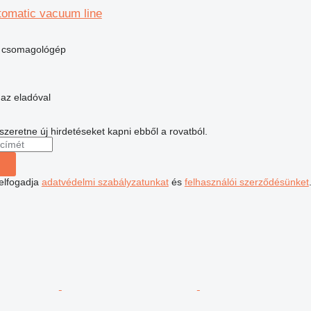
omatic vacuum line
b csomagológép
 az eladóval
 szeretne új hirdetéseket kapni ebből a rovatból.
 elfogadja
adatvédelmi szabályzatunkat
és
felhasználói szerződésünket