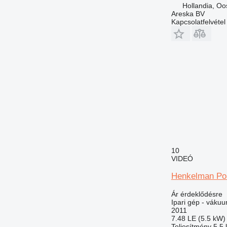
Hollandia, Oo
Areska BV
Kapcsolatfelvétel
10
VIDEÓ
Henkelman Pol
Ár érdeklődésre
Ipari gép - váku
2011
7.48 LE (5.5 kW)
Teljesítmény
5,5