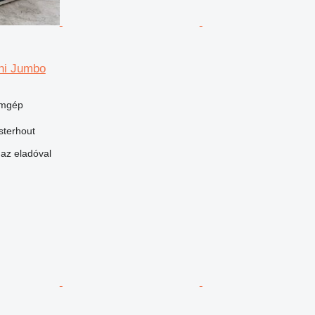
ni Jumbo
umgép
sterhout
 az eladóval