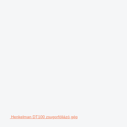
.
Henkelman DT100 zsugorfóliázó gép