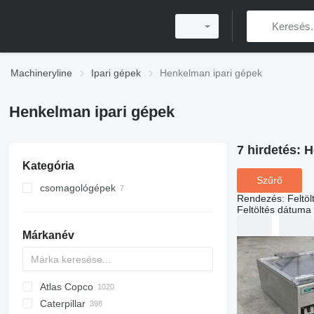
Machineryline
Ipari gépek
Henkelman ipari gépek
Henkelman ipari gépek
7 hirdetés:
H
Kategória
Szűrő
csomagológépek
Rendezés
:
Feltö
vákuumgépek
Feltöltés dátuma
zsugorfóliázó gépek
Márkanév
tálcazárók
egyéb csomagológépek
Atlas Copco
PDS
APD
AB
Ensis
VZ
AG3
Caterpillar
Pega
DrillAir
QAS
PDP
E-series
B-series
BM
GFS
VT
Rover
533
Airpure
BySprint Fiber
CK
SR