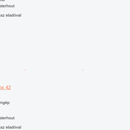
sterhout
 az eladóval
nx 42
umgép
sterhout
 az eladóval