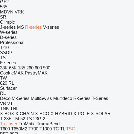
GF2
535
MDVN
VRK
SR
Olimpic
J-series
MS
R-series
V-series
W-series
D-series
Professional
T-10
SSDP
TS
F-series
38K
65K
185
260
600
900
CookieMAK
PastryMAK
TW
820
RL
Surfacer
RL
Deco
M-Series
MultiSwiss
Multideco
R-Series
T-Series
VB
VT
TNK
TNL
X-BOX
X-CHAIN
X-ECO
X-HYBRID
X-POLE
X-SOLAR
T 23F
TM 52
TS 23G 2
TruLaser
TruMatic
TrumaBend
T600
T650M2
T700
T1000
TC
TL
TSC
BFT 90/3