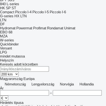
840
L-series
HK
SP
ST
Compact
Piccolo I-4
Piccolo I-5
Piccolo I-6
G-series
HX
LTN
LTN
DF
Hydromat
Powermat
Profimat
Rondamat
Unimat
EBO 68
MZA
W-series
Quickbinder
Versant
LPG
mindet mutassa
Helyszín
Keresés adott körzetben
Magyarország
Európa
Németország
Lengyelország
Norvégia
Hollandia
Ár
–
Hirdetés típusa