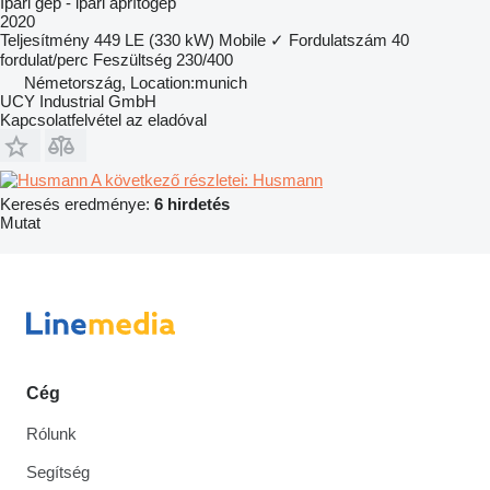
Ipari gép - ipari aprítógép
2020
Teljesítmény
449 LE (330 kW)
Mobile
✓
Fordulatszám
40
fordulat/perc
Feszültség
230/400
Németország, Location:munich
UCY Industrial GmbH
Kapcsolatfelvétel az eladóval
A következő részletei: Husmann
Keresés eredménye:
6 hirdetés
Mutat
Cég
Rólunk
Segítség