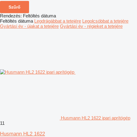
Szűrő
Rendezés
:
Feltöltés dátuma
Feltöltés dátuma
Legdrágábbat a tetejére
Legolcsóbbat a tetejére
Gyártási év - újakat a tetejére
Gyártási év - régieket a tetejére
Husmann HL2 1622 ipari aprítógép
11
Husmann HL2 1622