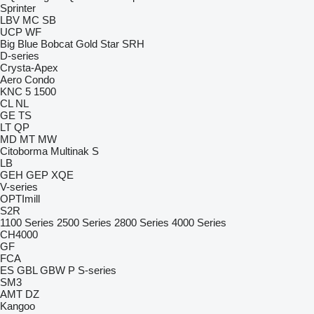
Sprinter
LBV
MC
SB
UCP
WF
Big Blue
Bobcat
Gold Star
SRH
D-series
Crysta-Apex
Aero
Condo
KNC 5 1500
CL
NL
GE
TS
LT
QP
MD
MT
MW
Citoborma
Multinak S
LB
GEH
GEP
XQE
V-series
OPTImill
S2R
1100 Series
2500 Series
2800 Series
4000 Series
CH4000
GF
FCA
ES
GBL
GBW
P
S-series
SM3
AMT
DZ
Kangoo