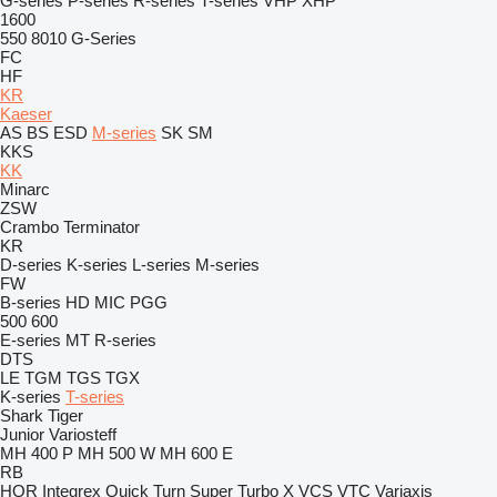
G-series
P-series
R-series
T-series
VHP
XHP
1600
550
8010
G-Series
FC
HF
KR
Kaeser
AS
BS
ESD
M-series
SK
SM
KKS
KK
Minarc
ZSW
Crambo
Terminator
KR
D-series
K-series
L-series
M-series
FW
B-series
HD
MIC
PGG
500
600
E-series
MT
R-series
DTS
LE
TGM
TGS
TGX
K-series
T-series
Shark
Tiger
Junior
Variosteff
MH 400 P
MH 500 W
MH 600 E
RB
HQR
Integrex
Quick Turn
Super Turbo X
VCS
VTC
Variaxis