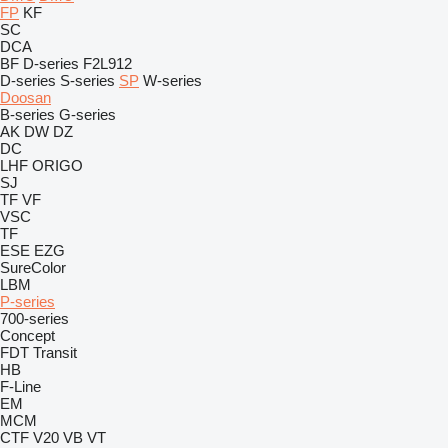
FP
KF
SC
DCA
BF
D-series
F2L912
D-series
S-series
SP
W-series
Doosan
B-series
G-series
AK
DW
DZ
DC
LHF
ORIGO
SJ
TF
VF
VSC
TF
ESE
EZG
SureColor
LBM
P-series
700-series
Concept
FDT
Transit
HB
F-Line
EM
MCM
CTF
V20
VB
VT