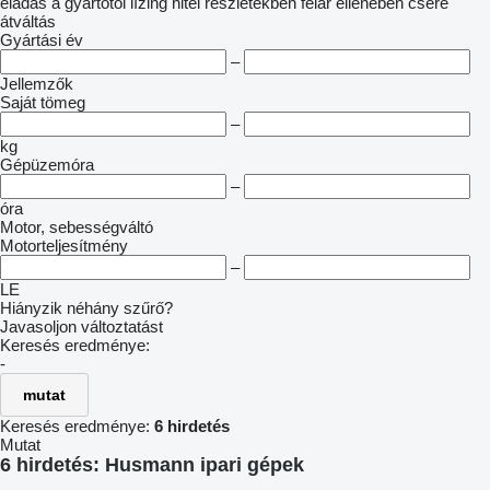
eladás
a gyártótól
lízing
hitel
részletekben
felár ellenében csere
átváltás
Gyártási év
–
Jellemzők
Saját tömeg
–
kg
Gépüzemóra
–
óra
Motor, sebességváltó
Motorteljesítmény
–
LE
Hiányzik néhány szűrő?
Javasoljon változtatást
Keresés eredménye:
-
mutat
Keresés eredménye:
6 hirdetés
Mutat
6 hirdetés:
Husmann ipari gépek