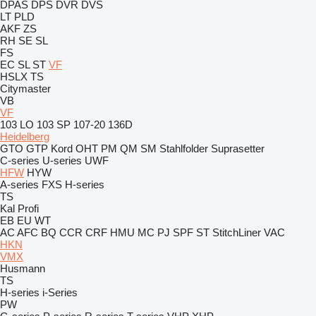
DPAS
DPS
DVR
DVS
LT
PLD
AKF
ZS
RH
SE
SL
FS
EC
SL
ST
VF
HSLX
TS
Citymaster
VB
VF
103 LO
103 SP
107-20
136D
Heidelberg
GTO
GTP
Kord
OHT
PM
QM
SM
Stahlfolder
Suprasetter
C-series
U-series
UWF
HFW
HYW
A-series
FXS
H-series
TS
Kal
Profi
EB
EU
WT
AC
AFC
BQ
CCR
CRF
HMU
MC
PJ
SPF
ST
StitchLiner
VAC
HKN
VMX
Husmann
TS
H-series
i-Series
PW