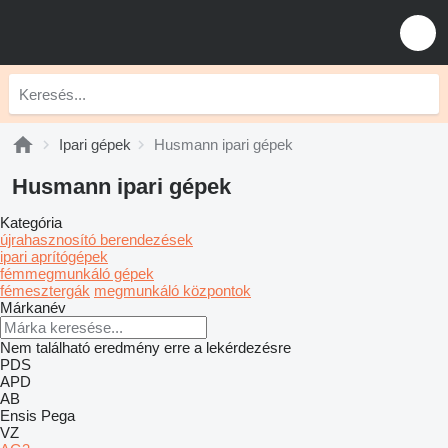
Ipari gépek
Husmann ipari gépek
Husmann ipari gépek
Kategória
újrahasznosító berendezések
ipari aprítógépek
fémmegmunkáló gépek
fémesztergák
megmunkáló központok
Márkanév
Nem található eredmény erre a lekérdezésre
PDS
APD
AB
Ensis
Pega
VZ