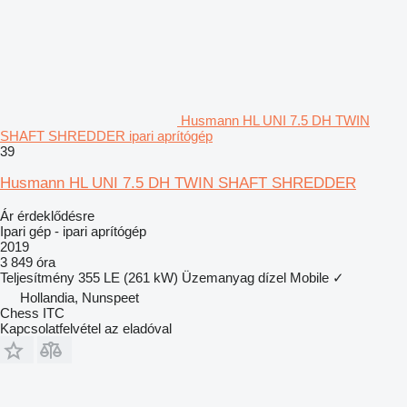
Husmann HL UNI 7.5 DH TWIN
SHAFT SHREDDER ipari aprítógép
39
Husmann HL UNI 7.5 DH TWIN SHAFT SHREDDER
Ár érdeklődésre
Ipari gép - ipari aprítógép
2019
3 849 óra
Teljesítmény
355 LE (261 kW)
Üzemanyag
dízel
Mobile
✓
Hollandia, Nunspeet
Chess ITC
Kapcsolatfelvétel az eladóval