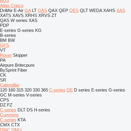
AG3
Atlas Copco
DrillAir
E-Air
GA
LT
QAS
QAX
QEP
QES
QLT
WEDA
XAHS
XAS
XATS
XAVS
XRHS
XRVS
ZT
QAS
W series
XAS
PDP
E-series
G-series
KG
B-series
BM
BW
GFS
VT
Rover
Skipper
PA
Airpure
Britecpure
BySprint Fiber
CK
SR
Caterpillar
120
160
315
320
330
365
C-series
DE
D series
E-series
G-series
GC
M-series
V-series
CPS
DZ
FZ
C-series
DLT
DS
H-series
Cummins
C-series
KTA
CMX
CTX
DMC
DMU