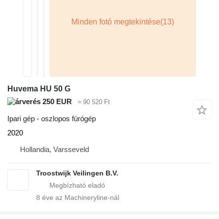
Huvema HU 50 G
250 EUR
≈ 90 520 Ft
Ipari gép - oszlopos fúrógép
2020
Hollandia, Varsseveld
Troostwijk Veilingen B.V.
8
éve az Machineryline-nál