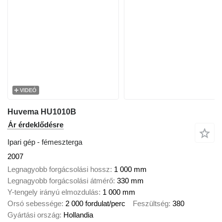
VIDEÓ
Huvema HU1010B
Ár érdeklődésre
Ipari gép - fémeszterga
2007
Legnagyobb forgácsolási hossz
1 000 mm
Legnagyobb forgácsolási átmérő
330 mm
Y-tengely irányú elmozdulás
1 000 mm
Orsó sebessége
2 000 fordulat/perc
Feszültség
380
Gyártási ország
Hollandia