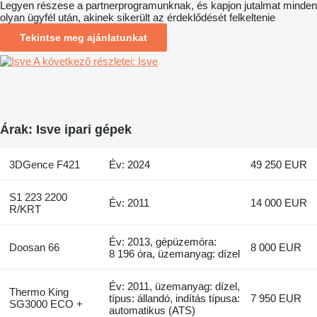
Legyen részese a partnerprogramunknak, és kapjon jutalmat minden
olyan ügyfél után, akinek sikerült az érdeklődését felkeltenie
Tekintse meg ajánlatunkat
A következő részletei: Isve
Árak: Isve ipari gépek
3DGence F421
Év: 2024
49 250 EUR
S1 223 2200
Év: 2011
14 000 EUR
R/KRT
Év: 2013, gépüzemóra:
Doosan 66
8 000 EUR
8 196 óra, üzemanyag: dízel
Év: 2011, üzemanyag: dízel,
Thermo King
típus: állandó, indítás típusa:
7 950 EUR
SG3000 ECO +
automatikus (ATS)