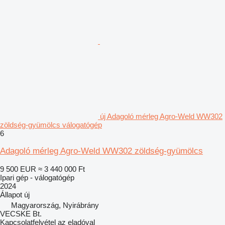
új Adagoló mérleg Agro-Weld WW302
zöldség-gyümölcs válogatógép
6
Adagoló mérleg Agro-Weld WW302 zöldség-gyümölcs
9 500 EUR
≈ 3 440 000 Ft
Ipari gép - válogatógép
2024
Állapot
új
Magyarország, Nyirábrány
VECSKE Bt.
Kapcsolatfelvétel az eladóval