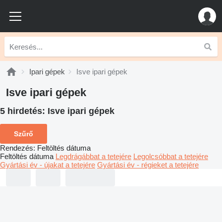
Ipari gépek
Isve ipari gépek
Isve ipari gépek
5 hirdetés:
Isve ipari gépek
Szűrő
Rendezés
:
Feltöltés dátuma
Feltöltés dátuma
Legdrágábbat a tetejére
Legolcsóbbat a tetejére
Gyártási év - újakat a tetejére
Gyártási év - régieket a tetejére