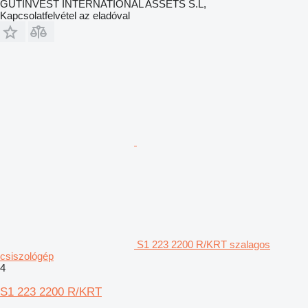
GUTINVEST INTERNATIONAL ASSETS S.L,
Kapcsolatfelvétel az eladóval
S1 223 2200 R/KRT szalagos
csiszológép
4
S1 223 2200 R/KRT