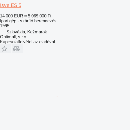
Isve ES 5
14 000 EUR
≈ 5 069 000 Ft
Ipari gép - szárító berendezés
1995
Szlovákia, Kežmarok
Optimall, s.r.o.
Kapcsolatfelvétel az eladóval