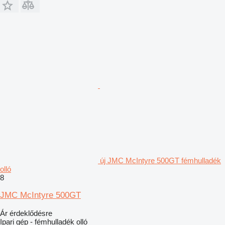
új JMC McIntyre 500GT fémhulladék
olló
8
JMC McIntyre 500GT
Ár érdeklődésre
Ipari gép - fémhulladék olló