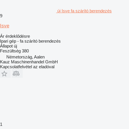
új Isve fa szárító berendezés
9
Isve
Ár érdeklődésre
Ipari gép - fa szárító berendezés
Állapot
új
Feszültség
380
Németország, Aalen
Kauz Maschinenhandel GmbH
Kapcsolatfelvétel az eladóval
1