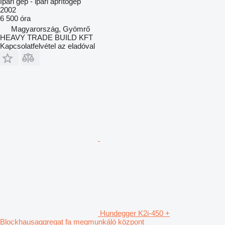
Ipari gép - ipari aprítógép
2002
6 500 óra
Magyarország, Gyömrő
HEAVY TRADE BUILD KFT
Kapcsolatfelvétel az eladóval
Hundegger K2i-450 +
Blockhausaggregat fa megmunkáló központ