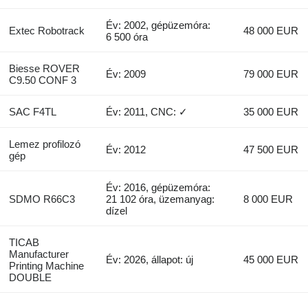
Év: 2002, gépüzemóra:
Extec Robotrack
48 000 EUR
6 500 óra
Biesse ROVER
Év: 2009
79 000 EUR
C9.50 CONF 3
SAC F4TL
Év: 2011, CNC: ✓
35 000 EUR
Lemez profilozó
Év: 2012
47 500 EUR
gép
Év: 2016, gépüzemóra:
SDMO R66C3
21 102 óra, üzemanyag:
8 000 EUR
dízel
TICAB
Manufacturer
Év: 2026, állapot: új
45 000 EUR
Printing Machine
DOUBLE