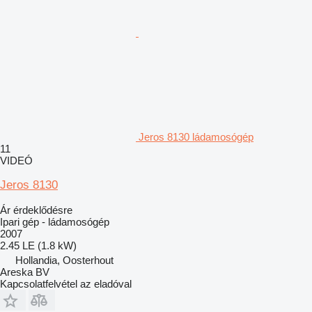
Jeros 8130 ládamosógép
11
VIDEÓ
Jeros 8130
Ár érdeklődésre
Ipari gép - ládamosógép
2007
2.45 LE (1.8 kW)
Hollandia, Oosterhout
Areska BV
Kapcsolatfelvétel az eladóval