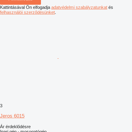
Kattintásával Ön elfogadja
adatvédelmi szabályzatunkat
és
felhasználói szerződésünket
.
3
Jeros 6015
Ár érdeklődésre
Ipari gép - mosogatógép