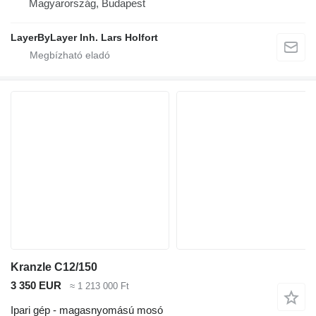
Magyarország, Budapest
LayerByLayer Inh. Lars Holfort
Kranzle C12/150
3 350 EUR
≈ 1 213 000 Ft
Ipari gép - magasnyomású mosó