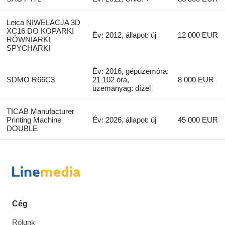
Leica NIWELACJA 3D
XC16 DO KOPARKI
Év: 2012, állapot: új
12 000 EUR
RÓWNIARKI
SPYCHARKI
Év: 2016, gépüzemóra:
SDMO R66C3
21 102 óra,
8 000 EUR
üzemanyag: dízel
TICAB Manufacturer
Printing Machine
Év: 2026, állapot: új
45 000 EUR
DOUBLE
Cég
Rólunk