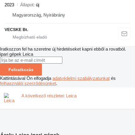
2023
Állapot
új
Magyarország, Nyirábrány
VECSKE Bt.
Iratkozzon fel ha szeretne új hirdetéseket kapni ebből a rovatból.
ipari gépek
Leica
Feliratkozás
Kattintásával Ön elfogadja
adatvédelmi szabályzatunkat
és
felhasználói szerződésünket
.
A következő részletei: Leica