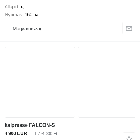
Állapot
új
Nyomás
160 bar
Magyarország
Italpresse FALCON-S
4 900 EUR
≈ 1 774 000 Ft