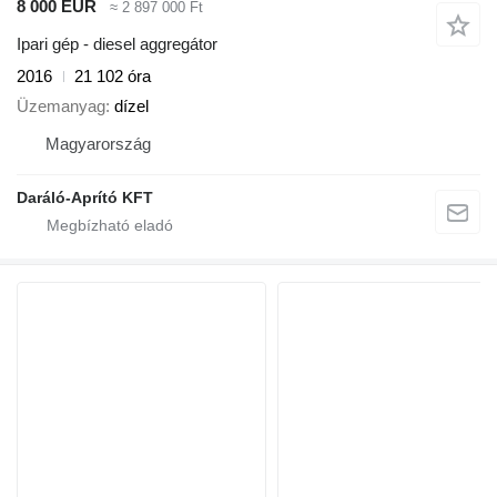
8 000 EUR
≈ 2 897 000 Ft
Ipari gép - diesel aggregátor
2016
21 102 óra
Üzemanyag
dízel
Magyarország
Daráló-Aprító KFT