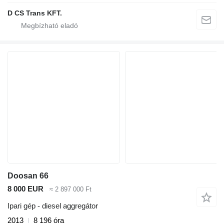
D CS Trans KFT.
Doosan 66
8 000 EUR
≈ 2 897 000 Ft
Ipari gép - diesel aggregátor
2013
8 196 óra