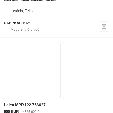
Litvánia, Telšiai
UAB “KASIMA”
Leica MPR122 756637
900 EUR
≈ 325 900 Ft