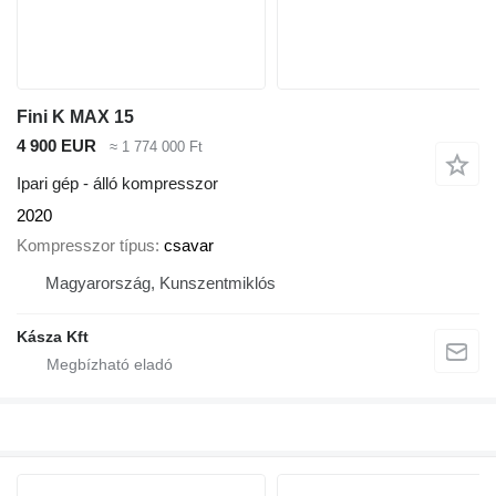
Fini K MAX 15
4 900 EUR
≈ 1 774 000 Ft
Ipari gép - álló kompresszor
2020
Kompresszor típus
csavar
Magyarország, Kunszentmiklós
Kásza Kft