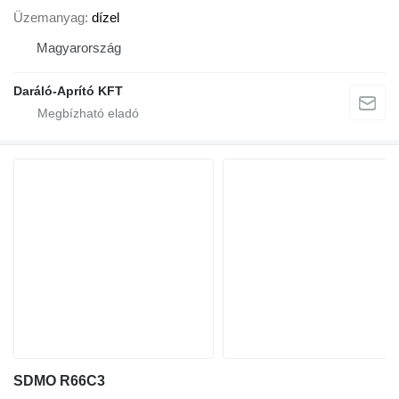
Üzemanyag
dízel
Magyarország
Daráló-Aprító KFT
SDMO R66C3