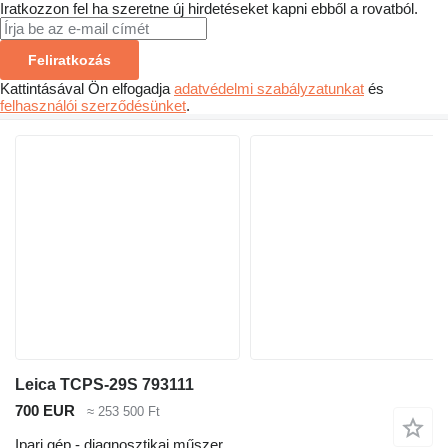
Iratkozzon fel ha szeretne új hirdetéseket kapni ebből a rovatból.
Feliratkozás
Kattintásával Ön elfogadja
adatvédelmi szabályzatunkat
és
felhasználói szerződésünket
.
Leica TCPS-29S 793111
700 EUR
≈ 253 500 Ft
Ipari gép - diagnosztikai műszer