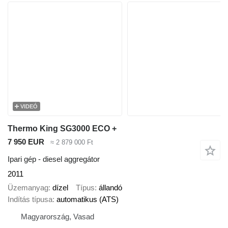
VIDEÓ
Thermo King SG3000 ECO +
7 950 EUR
≈ 2 879 000 Ft
Ipari gép - diesel aggregátor
2011
Üzemanyag
dízel
Típus
állandó
Indítás típusa
automatikus (ATS)
Magyarország, Vasad