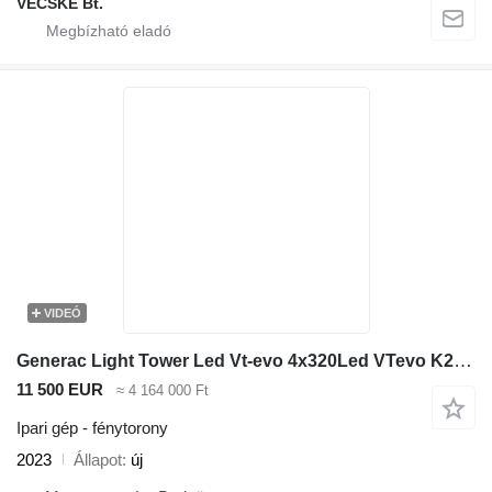
VECSKE Bt.
VIDEÓ
Generac Light Tower Led Vt-evo 4x320Led VTevo K2 Z482
11 500 EUR
≈ 4 164 000 Ft
Ipari gép - fénytorony
2023
Állapot
új