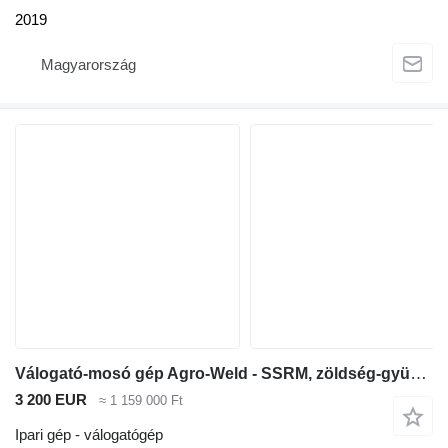
2019
Magyarország
Válogató-mosó gép Agro-Weld - SSRM, zöldség-gyümölcs
3 200 EUR
≈ 1 159 000 Ft
Ipari gép - válogatógép