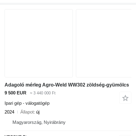
Adagoló mérleg Agro-Weld WW302 zöldség-gyümölcs
9 500 EUR
≈ 3 440 000 Ft
Ipari gép - válogatógép
2024
Állapot
új
Magyarország, Nyirábrány