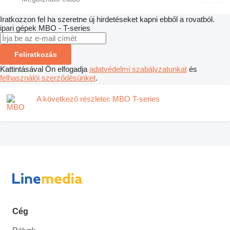
Iratkozzon fel ha szeretne új hirdetéseket kapni ebből a rovatból.
ipari gépek
MBO - T-series
Feliratkozás
Kattintásával Ön elfogadja
adatvédelmi szabályzatunkat
és
felhasználói szerződésünket
.
A következő részletei: MBO T-series
Cég