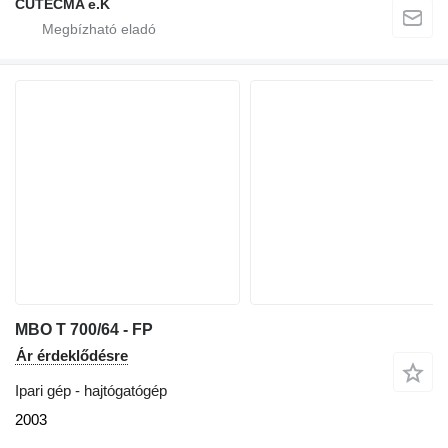
CUTECMA e.K
MBO T 700/64 - FP
Ár érdeklődésre
Ipari gép - hajtógatógép
2003