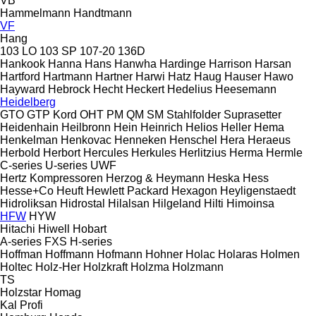
VB
Hammelmann
Handtmann
VF
Hang
103 LO
103 SP
107-20
136D
Hankook
Hanna
Hans
Hanwha
Hardinge
Harrison
Harsan
Hartford
Hartmann
Hartner
Harwi
Hatz
Haug
Hauser
Hawo
Hayward
Hebrock
Hecht
Heckert
Hedelius
Heesemann
Heidelberg
GTO
GTP
Kord
OHT
PM
QM
SM
Stahlfolder
Suprasetter
Heidenhain
Heilbronn
Hein
Heinrich
Helios
Heller
Hema
Henkelman
Henkovac
Henneken
Henschel
Hera
Heraeus
Herbold
Herbort
Hercules
Herkules
Herlitzius
Herma
Hermle
C-series
U-series
UWF
Hertz Kompressoren
Herzog & Heymann
Heska
Hess
Hesse+Co
Heuft
Hewlett Packard
Hexagon
Heyligenstaedt
Hidroliksan
Hidrostal
Hilalsan
Hilgeland
Hilti
Himoinsa
HFW
HYW
Hitachi
Hiwell
Hobart
A-series
FXS
H-series
Hoffman
Hoffmann
Hofmann
Hohner
Holac
Holaras
Holmen
Holtec
Holz-Her
Holzkraft
Holzma
Holzmann
TS
Holzstar
Homag
Kal
Profi