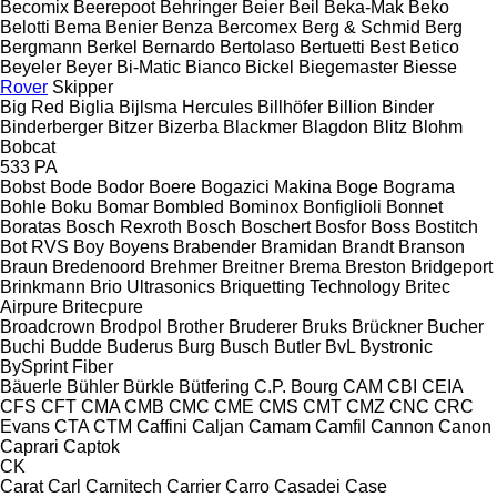
Becomix
Beerepoot
Behringer
Beier
Beil
Beka-Mak
Beko
Belotti
Bema
Benier
Benza
Bercomex
Berg & Schmid
Berg
Bergmann
Berkel
Bernardo
Bertolaso
Bertuetti
Best
Betico
Beyeler
Beyer
Bi-Matic
Bianco
Bickel
Biegemaster
Biesse
Rover
Skipper
Big Red
Biglia
Bijlsma Hercules
Billhöfer
Billion
Binder
Binderberger
Bitzer
Bizerba
Blackmer
Blagdon
Blitz
Blohm
Bobcat
533
PA
Bobst
Bode
Bodor
Boere
Bogazici Makina
Boge
Bograma
Bohle
Boku
Bomar
Bombled
Bominox
Bonfiglioli
Bonnet
Boratas
Bosch Rexroth
Bosch
Boschert
Bosfor
Boss
Bostitch
Bot RVS
Boy
Boyens
Brabender
Bramidan
Brandt
Branson
Braun
Bredenoord
Brehmer
Breitner
Brema
Breston
Bridgeport
Brinkmann
Brio Ultrasonics
Briquetting Technology
Britec
Airpure
Britecpure
Broadcrown
Brodpol
Brother
Bruderer
Bruks
Brückner
Bucher
Buchi
Budde
Buderus
Burg
Busch
Butler
BvL
Bystronic
BySprint Fiber
Bäuerle
Bühler
Bürkle
Bütfering
C.P. Bourg
CAM
CBI
CEIA
CFS
CFT
CMA
CMB
CMC
CME
CMS
CMT
CMZ
CNC
CRC
Evans
CTA
CTM
Caffini
Caljan
Camam
Camfil
Cannon
Canon
Caprari
Captok
CK
Carat
Carl
Carnitech
Carrier
Carro
Casadei
Case