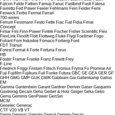
Falcon
Faldo
Falken
Famup
Fanuc
Fastbind
Fasti
Fatosa
Favretto
Fed Power
Feeler
Fehlmann
Fein
Felder
Femi
Fenwick
Ferbo
Fermat
Ferrari
700-series
Ferrum
Fessmann
Festo
Fette
Fiac
Fiat
Fidia
Fimal
Concept
Fimar
Fini
Finn-Power
Fintek
Fischer
Fisher Scientific
Flex
FlexLink
Flexlift
Flott
Flottweg
Fluke
Flygt
Foellmer
Fogo
Foliant
Fom Industrie
Fomaco
Forberg
Ford
FDT
Transit
Forest
Format 4
Forte
Fortuna
Forus
HB
Foster
Framar
Franke
Franz
Frewitt
Frey
F-Line
Friedrich
Friggi
Fristam
Fritsch
Fronius
Fryma
Fu Promise Air
Fuji
Fujifilm
Fujikura
Full
Funke
Futura
GBC
GE
GEA
GER
GF
GHH
GMG
GMP
GUK
GWK
Gabbiani
Gai
Gallenkamp
Gallus
EM
Gamma
Gantenbein
Garant
Gardner Denver
Gaser
Gasparini
Gastrorag
Gecam
Geho
Geibel & Hotz
Geiger
Geka
Geko
Gema
Geminis
GenPower
GenSet
MCM
Genelec
Generac
CTF
V20
VB
VT
Genie
Genmac
Gericke
Gernal
Gernep
Gesan