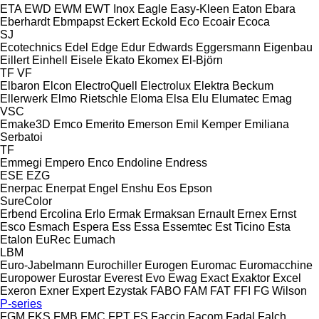
ETA
EWD
EWM
EWT Inox
Eagle
Easy-Kleen
Eaton
Ebara
Eberhardt
Ebmpapst
Eckert
Eckold
Eco
Ecoair
Ecoca
SJ
Ecotechnics
Edel
Edge
Edur
Edwards
Eggersmann
Eigenbau
Eillert
Einhell
Eisele
Ekato
Ekomex
El-Björn
TF
VF
Elbaron
Elcon
ElectroQuell
Electrolux
Elektra Beckum
Ellerwerk
Elmo Rietschle
Eloma
Elsa
Elu
Elumatec
Emag
VSC
Emake3D
Emco
Emerito
Emerson
Emil Kemper
Emiliana
Serbatoi
TF
Emmegi
Empero
Enco
Endoline
Endress
ESE
EZG
Enerpac
Enerpat
Engel
Enshu
Eos
Epson
SureColor
Erbend
Ercolina
Erlo
Ermak
Ermaksan
Ernault
Ernex
Ernst
Esco
Esmach
Espera
Ess
Essa
Essemtec
Est Ticino
Esta
Etalon
EuRec
Eumach
LBM
Euro-Jabelmann
Eurochiller
Eurogen
Euromac
Euromacchine
Europower
Eurostar
Everest
Evo
Ewag
Exact
Exaktor
Excel
Exeron
Exner
Expert
Ezystak
FABO
FAM
FAT
FFI
FG Wilson
P-series
FGM
FKS
FMB
FMC
FPT
FS
Faccin
Facom
Fadal
Falch