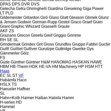
DPAS
DPS
DVR
DVS
Getecha
Getra
Ghiringhelli
Giardina
Gieseking
Giga Power
LT
PLD
Gildemeister
Gillardon
Giró
Glass
Glatt
Gleason
Glimek
Glunz
& Jensen
Godwin
Gorman-Rupp
Gostol
Graco
Graef
Gram
Grant
Graphic Whizard
Grasselli
Graule
AKF
ZS
Graziano
Grecon
Greefa
Greif
Griggio
Grimme
RH
SE
SL
Grindermak
Grindex
Grit
Gross
Grundfos
Gruppo Fabbri
Gucbir
Guifil
Guilliet
Gulliver
Gurutzpe
Guttridge
Gweike
Gys
Gämmerler
Gölz
FS
Güde
Günther
Güntner
H&M
HANOMAG
HASKAN
HAWE
HBM
HB‑Therm
HDK
HE-VA
HM Machinery
HP
HSM
HTT
Haas
EC
SL
ST
VF
Habämfa
Haco
HSLX
TS
Haeusler
Haffner
SL
Hahn+Kolb
Haimer
Haitian
Haloila
Hamm
H-series
HD
Hammel