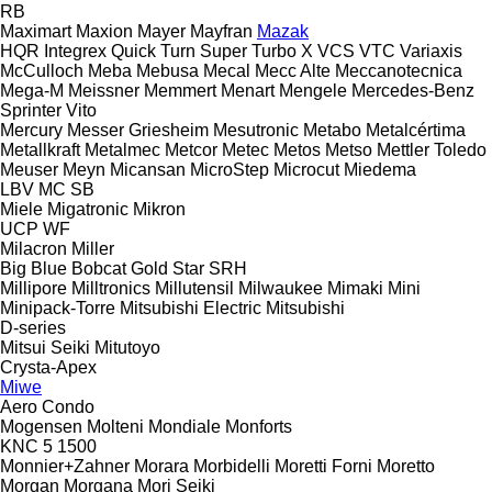
RB
Maximart
Maxion
Mayer
Mayfran
Mazak
HQR
Integrex
Quick Turn
Super Turbo X
VCS
VTC
Variaxis
McCulloch
Meba
Mebusa
Mecal
Mecc Alte
Meccanotecnica
Mega-M
Meissner
Memmert
Menart
Mengele
Mercedes-Benz
Sprinter
Vito
Mercury
Messer Griesheim
Mesutronic
Metabo
Metalcértima
Metallkraft
Metalmec
Metcor
Metec
Metos
Metso
Mettler Toledo
Meuser
Meyn
Micansan
MicroStep
Microcut
Miedema
LBV
MC
SB
Miele
Migatronic
Mikron
UCP
WF
Milacron
Miller
Big Blue
Bobcat
Gold Star
SRH
Millipore
Milltronics
Millutensil
Milwaukee
Mimaki
Mini
Minipack-Torre
Mitsubishi Electric
Mitsubishi
D-series
Mitsui Seiki
Mitutoyo
Crysta-Apex
Miwe
Aero
Condo
Mogensen
Molteni
Mondiale
Monforts
KNC 5 1500
Monnier+Zahner
Morara
Morbidelli
Moretti Forni
Moretto
Morgan
Morgana
Mori Seiki