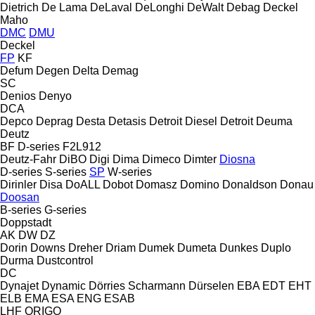
Dietrich
De Lama
DeLaval
DeLonghi
DeWalt
Debag
Deckel
Maho
DMC
DMU
Deckel
FP
KF
Defum
Degen
Delta
Demag
SC
Denios
Denyo
DCA
Depco
Deprag
Desta
Detasis
Detroit Diesel
Detroit
Deuma
Deutz
BF
D-series
F2L912
Deutz-Fahr
DiBO
Digi
Dima
Dimeco
Dimter
Diosna
D-series
S-series
SP
W-series
Dirinler
Disa
DoALL
Dobot
Domasz
Domino
Donaldson
Donau
Doosan
B-series
G-series
Doppstadt
AK
DW
DZ
Dorin
Downs
Dreher
Driam
Dumek
Dumeta
Dunkes
Duplo
Durma
Dustcontrol
DC
Dynajet
Dynamic
Dörries Scharmann
Dürselen
EBA
EDT
EHT
ELB
EMA
ESA ENG
ESAB
LHF
ORIGO