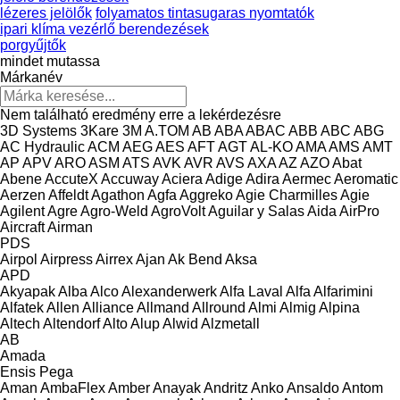
lézeres jelölők
folyamatos tintasugaras nyomtatók
ipari klíma vezérlő berendezések
porgyűjtők
mindet mutassa
Márkanév
Nem található eredmény erre a lekérdezésre
3D Systems
3Kare
3M
A.TOM
AB
ABA
ABAC
ABB
ABC
ABG
AC Hydraulic
ACM
AEG
AES
AFT
AGT
AL-KO
AMA
AMS
AMT
AP
APV
ARO
ASM
ATS
AVK
AVR
AVS
AXA
AZ
AZO
Abat
Abene
AccuteX
Accuway
Aciera
Adige
Adira
Aermec
Aeromatic
Aerzen
Affeldt
Agathon
Agfa
Aggreko
Agie Charmilles
Agie
Agilent
Agre
Agro-Weld
AgroVolt
Aguilar y Salas
Aida
AirPro
Aircraft
Airman
PDS
Airpol
Airpress
Airrex
Ajan
Ak Bend
Aksa
APD
Akyapak
Alba
Alco
Alexanderwerk
Alfa Laval
Alfa
Alfarimini
Alfatek
Allen
Alliance
Allmand
Allround
Almi
Almig
Alpina
Altech
Altendorf
Alto
Alup
Alwid
Alzmetall
AB
Amada
Ensis
Pega
Aman
AmbaFlex
Amber
Anayak
Andritz
Anko
Ansaldo
Antom