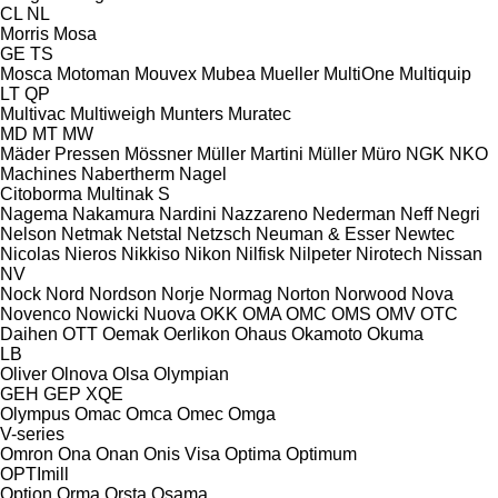
CL
NL
Morris
Mosa
GE
TS
Mosca
Motoman
Mouvex
Mubea
Mueller
MultiOne
Multiquip
LT
QP
Multivac
Multiweigh
Munters
Muratec
MD
MT
MW
Mäder Pressen
Mössner
Müller Martini
Müller
Müro
NGK
NKO
Machines
Nabertherm
Nagel
Citoborma
Multinak S
Nagema
Nakamura
Nardini
Nazzareno
Nederman
Neff
Negri
Nelson
Netmak
Netstal
Netzsch
Neuman & Esser
Newtec
Nicolas
Nieros
Nikkiso
Nikon
Nilfisk
Nilpeter
Nirotech
Nissan
NV
Nock
Nord
Nordson
Norje
Normag
Norton
Norwood
Nova
Novenco
Nowicki
Nuova
OKK
OMA
OMC
OMS
OMV
OTC
Daihen
OTT
Oemak
Oerlikon
Ohaus
Okamoto
Okuma
LB
Oliver
Olnova
Olsa
Olympian
GEH
GEP
XQE
Olympus
Omac
Omca
Omec
Omga
V-series
Omron
Ona
Onan
Onis Visa
Optima
Optimum
OPTImill
Option
Orma
Orsta
Osama