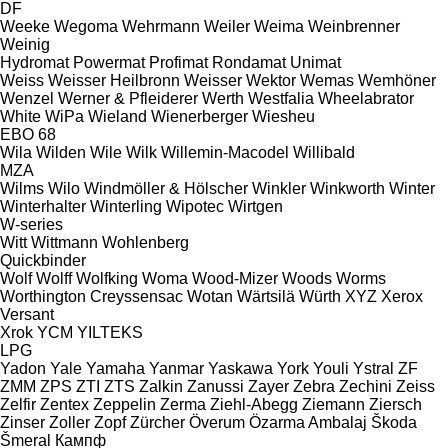
DF
Weeke
Wegoma
Wehrmann
Weiler
Weima
Weinbrenner
Weinig
Hydromat
Powermat
Profimat
Rondamat
Unimat
Weiss
Weisser Heilbronn
Weisser
Wektor
Wemas
Wemhöner
Wenzel
Werner & Pfleiderer
Werth
Westfalia
Wheelabrator
White
WiPa
Wieland
Wienerberger
Wiesheu
EBO 68
Wila
Wilden
Wile
Wilk
Willemin-Macodel
Willibald
MZA
Wilms
Wilo
Windmöller & Hölscher
Winkler
Winkworth
Winter
Winterhalter
Winterling
Wipotec
Wirtgen
W-series
Witt
Wittmann
Wohlenberg
Quickbinder
Wolf
Wolff
Wolfking
Woma
Wood-Mizer
Woods
Worms
Worthington Creyssensac
Wotan
Wärtsilä
Würth
XYZ
Xerox
Versant
Xrok
YCM
YILTEKS
LPG
Yadon
Yale
Yamaha
Yanmar
Yaskawa
York
Youli
Ystral
ZF
ZMM
ZPS
ZTI
ZTS
Zalkin
Zanussi
Zayer
Zebra
Zechini
Zeiss
Zelfir
Zentex
Zeppelin
Zerma
Ziehl-Abegg
Ziemann
Ziersch
Zinser
Zoller
Zopf
Zürcher
Överum
Özarma Ambalaj
Škoda
Šmeral
Кампф