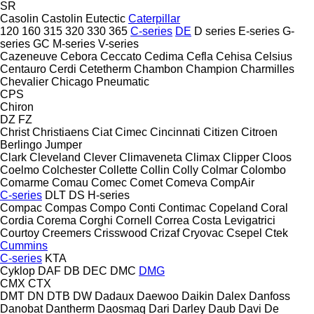
SR
Casolin
Castolin Eutectic
Caterpillar
120
160
315
320
330
365
C-series
DE
D series
E-series
G-
series
GC
M-series
V-series
Cazeneuve
Cebora
Ceccato
Cedima
Cefla
Cehisa
Celsius
Centauro
Cerdi
Cetetherm
Chambon
Champion
Charmilles
Chevalier
Chicago Pneumatic
CPS
Chiron
DZ
FZ
Christ
Christiaens
Ciat
Cimec
Cincinnati
Citizen
Citroen
Berlingo
Jumper
Clark
Cleveland
Clever
Climaveneta
Climax
Clipper
Cloos
Coelmo
Colchester
Collette
Collin
Colly
Colmar
Colombo
Comarme
Comau
Comec
Comet
Comeva
CompAir
C-series
DLT
DS
H-series
Compac
Compas
Compo
Conti
Contimac
Copeland
Coral
Cordia
Corema
Corghi
Cornell
Correa
Costa Levigatrici
Courtoy
Creemers
Crisswood
Crizaf
Cryovac
Csepel
Ctek
Cummins
C-series
KTA
Cyklop
DAF
DB
DEC
DMC
DMG
CMX
CTX
DMT
DN
DTB
DW
Dadaux
Daewoo
Daikin
Dalex
Danfoss
Danobat
Dantherm
Daosmaq
Dari
Darley
Daub
Davi
De