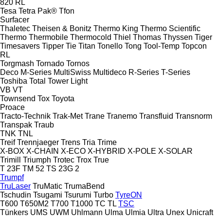
820
RL
Tesa
Tetra Pak®
Tfon
Surfacer
Thaletec
Theisen & Bonitz
Thermo King
Thermo Scientific
Thermo
Thermobile
Thermocold
Thiel
Thomas
Thyssen
Tiger
Timesavers
Tipper Tie
Titan
Tonello
Tong
Tool-Temp
Topcon
RL
Torgmash
Tornado
Tornos
Deco
M-Series
MultiSwiss
Multideco
R-Series
T-Series
Toshiba
Total
Tower Light
VB
VT
Townsend
Tox
Toyota
Proace
Tracto-Technik
Trak-Met
Trane
Tranemo
Transfluid
Transnorm
Transpak
Traub
TNK
TNL
Treif
Trennjaeger
Trens
Tria
Trime
X-BOX
X-CHAIN
X-ECO
X-HYBRID
X-POLE
X-SOLAR
Trimill
Triumph
Trotec
Trox
True
T 23F
TM 52
TS 23G 2
Trumpf
TruLaser
TruMatic
TrumaBend
Tschudin
Tsugami
Tsurumi
Turbo
TyreON
T600
T650M2
T700
T1000
TC
TL
TSC
Tünkers
UMS
UWM
Uhlmann
Ulma
Ulmia
Ultra
Unex
Unicraft