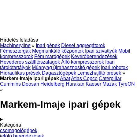
Hirdetés feladása
Machineryline
»
Ipari gépek
Diesel aggregátorok
Fémesztergák
Megmunkáló központok
Ipari szivattyúk
Mobil
kompresszorok
Fém marógépek
Keverőberendezések
Hevederes szállítószalagok
Álló kompresszorok
Ipari
tárolótartályok
Műanyag újrahasznosító gépek
Ipari robotok
Hidraulikus prések
Dagasztógépek
Lemezhajlító prések
»
Markem-Imaje ipari gépek
Abat
Atlas Copco
Caterpillar
Cummins
Doosan
Heidelberg
Hurakan
Kaeser
Mazak
TyreON
»
Markem-Imaje ipari gépek
Kategória
csomagológépek
jelölő berendezések