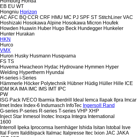
Homburg
Honda
EB
EU
WT
Hongniu
Horizon
AC
AFC
BQ
CCR
CRF
HMU
MC
PJ
SPF
ST
StitchLiner
VAC
Hoshizaki
Hosokawa Alpine
Hosokawa Micron
Houfek
Howden
Huawin
Huber
Hugo Beck
Hundegger
Hunkeler
Hunter
Hurakan
HKN
Hurco
VMX
Huron
Husky
Husmann
Husqvarna
FS
TS
Huvema
Hwacheon
Hydac
Hydrovane
Hymmen
Hyper
Welding
Hypertherm
Hyundai
H-series
i-Series
Hämmerle
Höcker Polytechnik
Hübner
Hüdig
Hüller Hille
ICE
IDM
IKA
IMA
IMC
IMS
IMT
IPC
PW
ISG Pack
IVECO
Ibarmia
Iberdrill
Ideal
Iemca
Ilapak
Ilpra
Imcar
Imet
Index
Index-6
Indumasch
InfoTec
Ingersoll Rand
G-series
P-series
R-series
T-series
VHP
XHP
Inject Star
Inmesol
Inotec
Inoxpa
Integra
International
1600
Interroll
Ipeka
Iprocomsa
Isernhäger
Ishida
Isitan
Istobal
Isve
Ital Form
Italdibipack
Italmac
Italpresse
Itec
Ixion
JAC
JAKA