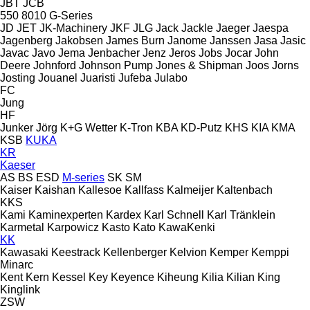
JBT
JCB
550
8010
G-Series
JD
JET
JK-Machinery
JKF
JLG
Jack
Jackle
Jaeger
Jaespa
Jagenberg
Jakobsen
James Burn
Janome
Janssen
Jasa
Jasic
Javac
Javo
Jema
Jenbacher
Jenz
Jeros
Jobs
Jocar
John
Deere
Johnford
Johnson Pump
Jones & Shipman
Joos
Jorns
Josting
Jouanel
Juaristi
Jufeba
Julabo
FC
Jung
HF
Junker
Jörg
K+G Wetter
K-Tron
KBA
KD-Putz
KHS
KIA
KMA
KSB
KUKA
KR
Kaeser
AS
BS
ESD
M-series
SK
SM
Kaiser
Kaishan
Kallesoe
Kallfass
Kalmeijer
Kaltenbach
KKS
Kami
Kaminexperten
Kardex
Karl Schnell
Karl Tränklein
Karmetal
Karpowicz
Kasto
Kato
KawaKenki
KK
Kawasaki
Keestrack
Kellenberger
Kelvion
Kemper
Kemppi
Minarc
Kent
Kern
Kessel
Key
Keyence
Kiheung
Kilia
Kilian
King
Kinglink
ZSW