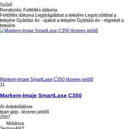
Szűrő
Rendezés
:
Feltöltés dátuma
Feltöltés dátuma
Legdrágábbat a tetejére
Legolcsóbbat a
tetejére
Gyártási év - újakat a tetejére
Gyártási év - régieket a
tetejére
Markem-Imaje SmartLase C350 lézeres jelölő
11
Markem-Imaje SmartLase C350
Ár érdeklődésre
Ipari gép - lézeres jelölő
2007
Moldova
TechnoART