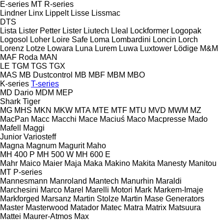
E-series
MT
R-series
Lindner
Linx
Lippelt
Lisse
Lissmac
DTS
Lista
Lister Petter
Lister
Liutech
Lleal
Lockformer
Logopak
Logosol
Loher
Loire Safe
Loma
Lombardini
Loncin
Lorch
Lorenz
Lotze
Lowara
Luna
Lurem
Luwa
Luxtower
Lödige
M&M
MAF Roda
MAN
LE
TGM
TGS
TGX
MAS
MB Dustcontrol
MB
MBF
MBM
MBO
K-series
T-series
MD Dario
MDM
MEP
Shark
Tiger
MG
MHS
MKN
MKW
MTA
MTE
MTF
MTU
MVD
MWM
MZ
MacPan
Macc
Macchi
Mace
Maciuś
Maco
Macpresse
Mado
Mafell
Maggi
Junior
Variosteff
Magna
Magnum
Magurit
Maho
MH 400 P
MH 500 W
MH 600 E
Mahr
Maico
Maier
Maja
Maka
Makino
Makita
Manesty
Manitou
MT
P-series
Mannesmann
Manroland
Mantech
Manurhin
Maraldi
Marchesini
Marco
Marel
Marelli Motori
Mark
Markem-Imaje
Markforged
Marsanz
Martin Stolze
Martin
Mase Generators
Master
Masterwood
Matador
Matec
Matra
Matrix
Matsuura
Mattei
Maurer-Atmos
Max