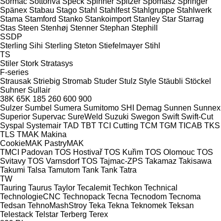
Sormac
Sottoriva
Speck
Spinner
Spitzer
Spomasz
Springer
Spänex
Stabau
Stago
Stahl
Stahlfest
Stahlgruppe
Stahlwerk
Stama
Stamford
Stanko
Stankoimport
Stanley
Star
Starrag
Stas
Steen
Stenhøj
Stenner
Stephan
Stephill
SSDP
Sterling Sihi
Sterling
Steton
Stiefelmayer
Stihl
TS
Stiler
Stork
Stratasys
F-series
Strausak
Striebig
Stromab
Studer
Stulz
Style
Stäubli
Stöckel
Suhner
Sullair
38K
65K
185
260
600
900
Sulzer
Sumbel
Sumera
Sumitomo SHI Demag
Sunnen
Sunnex
Superior
Supervac
SureWeld
Suzuki
Swegon
Swift
Swift-Cut
Syspal
Systemair
TAD
TBT
TCI Cutting
TCM
TGM
TICAB
TKS
TLS
TMAK Makina
CookieMAK
PastryMAK
TMCI Padovan
TOS Hostivař
TOS Kuřim
TOS Olomouc
TOS
Svitavy
TOS Varnsdorf
TOS
Tajmac-ZPS
Takamaz
Takisawa
Takumi
Talsa
Tamutom
Tank
Tank
Tatra
TW
Tauring
Taurus
Taylor
Tecalemit
Techkon
Technical
TechnologieCNC
Technopack
Tecna
Tecnodom
Tecnoma
Tedsan
TehnoMashStroy
Teka
Tekna
Teknomek
Teksan
Telestack
Telstar
Terberg
Terex