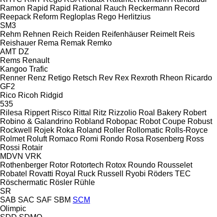
Ramon
Rapid
Rapid
Rational
Rauch
Reckermann
Record
Reepack
Reform
Regloplas
Rego Herlitzius
SM3
Rehm
Rehnen
Reich
Reiden
Reifenhäuser
Reimelt
Reis
Reishauer
Rema
Remak
Remko
AMT
DZ
Rems
Renault
Kangoo
Trafic
Renner
Renz
Retigo
Retsch
Rev
Rex
Rexroth
Rheon
Ricardo
GF2
Rico
Ricoh
Ridgid
535
Rilesa
Rippert
Risco
Rittal
Ritz
Rizzolio
Roal Bakery
Robert
Robino & Galandrino
Robland
Robopac
Robot Coupe
Robust
Rockwell
Rojek
Roka
Roland
Roller
Rollomatic
Rolls-Royce
Rolmet
Roluft
Romaco
Romi
Rondo
Rosa
Rosenberg
Ross
Rossi
Rotair
MDVN
VRK
Rothenberger
Rotor
Rotortech
Rotox
Roundo
Rousselet
Robatel
Rovatti
Royal
Ruck
Russell
Ryobi
Röders TEC
Röschermatic
Rösler
Rühle
SR
SAB
SAC
SAF
SBM
SCM
Olimpic