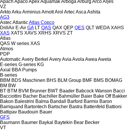
Apach
Apaco
Apex
Aquamak
Arboga
Arburg
Arco
Arjes
VZ
Arkto
Arku
Arminius
Arnott
Arol
Artec
Asca
Ashita
AG3
Astec
Atlantic
Atlas Copco
DrillAir
E-Air
GA
LT
QAS
QAX
QEP
QES
QLT
WEDA
XAHS
XAS
XATS
XAVS
XRHS
XRVS
ZT
Atlas
QAS
W series
XAS
Atmos
PDP
Automatic
Avery Berkel
Avery
Avia
Avola
Awea
Aweta
E-series
G-series
KG
Axial
BBA Pumps
B-series
BBM
BDS Maschinen
BHS
BLM Group
BMF
BMS
BOMAG
BM
BW
BT
BTM
BVM Brunner
BWT
Baader
Babcock Wanson
Bacci
Bacciottini
Bacher
Bachiller
Bahmüller
Baier
Bake Off
Bakker
Bakon
Balestrini
Balma
Bandall
Barford
Barmix
Baron
Barriquand
Bartontech
Bartscher
Bastra
Battenfeld
Battioni
Battipav
Baudouin
Bauer
GFS
Baumann
Baumer
Baykal
Baytekin
Bear
Becker
VT