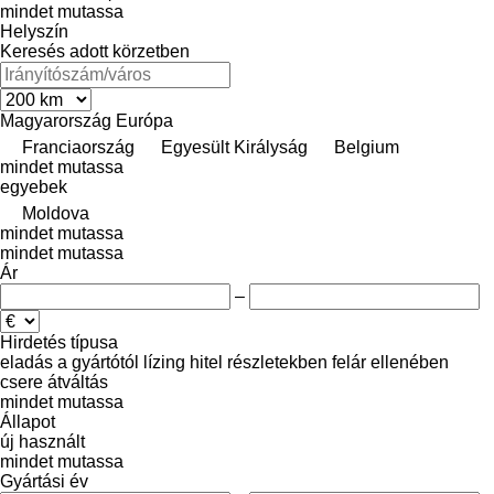
mindet mutassa
Helyszín
Keresés adott körzetben
Magyarország
Európa
Franciaország
Egyesült Királyság
Belgium
mindet mutassa
egyebek
Moldova
mindet mutassa
mindet mutassa
Ár
–
Hirdetés típusa
eladás
a gyártótól
lízing
hitel
részletekben
felár ellenében
csere
átváltás
mindet mutassa
Állapot
új
használt
mindet mutassa
Gyártási év