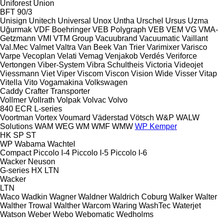
Uniforest
Union
BFT 90/3
Unisign
Unitech
Universal
Unox
Untha
Urschel
Ursus
Uzma
Uğurmak
VDF Boehringer
VEB Polygraph
VEB
VEM
VG
VMA-
Getzmann
VMI
VTM Group
Vacuubrand
Vacuumatic
Vaillant
Val.Mec
Valmet
Valtra
Van Beek
Van Trier
Varimixer
Varisco
Varpe
Vecoplan
Velati
Vemag
Venjakob
Verdés
Veriforce
Vertongen
Viber-System
Vibra Schultheis
Victoria
Videojet
Viessmann
Viet
Viper
Viscom
Viscon
Vision Wide
Visser
Vitap
Vitella
Vito
Vogamakina
Volkswagen
Caddy
Crafter
Transporter
Vollmer
Vollrath
Volpak
Volvac
Volvo
840
ECR
L-series
Voortman
Vortex
Voumard
Väderstad
Vötsch
W&P
WALW
Solutions
WAM
WEG
WM
WMF
WMW
WP Kemper
HK
SP
ST
WP
Wabama
Wachtel
Compact
Piccolo I-4
Piccolo I-5
Piccolo I-6
Wacker Neuson
G-series
HX
LTN
Wacker
LTN
Waco
Wadkin
Wagner
Waldner
Waldrich Coburg
Walker
Walter
Walther Trowal
Walther
Warcom
Waring
WashTec
Waterjet
Watson
Weber
Webo
Webomatic
Wedholms