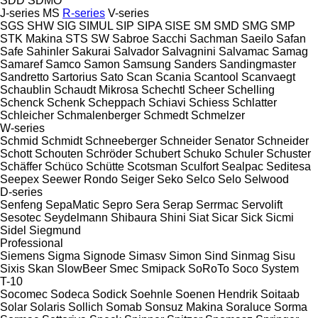
SDD
SDMO
J-series
MS
R-series
V-series
SGS
SHW
SIG
SIMUL
SIP
SIPA
SISE
SM
SMD
SMG
SMP
STK Makina
STS
SW
Sabroe
Sacchi
Sachman
Saeilo
Safan
Safe
Sahinler
Sakurai
Salvador
Salvagnini
Salvamac
Samag
Samaref
Samco
Samon
Samsung
Sanders
Sandingmaster
Sandretto
Sartorius
Sato
Scan
Scania
Scantool
Scanvaegt
Schaublin
Schaudt Mikrosa
Schechtl
Scheer
Schelling
Schenck
Schenk
Scheppach
Schiavi
Schiess
Schlatter
Schleicher
Schmalenberger
Schmedt
Schmelzer
W-series
Schmid
Schmidt
Schneeberger
Schneider Senator
Schneider
Schott
Schouten
Schröder
Schubert
Schuko
Schuler
Schuster
Schäffer
Schüco
Schütte
Scotsman
Sculfort
Sealpac
Seditesa
Seepex
Seewer Rondo
Seiger
Seko
Selco
Selo
Selwood
D-series
Senfeng
SepaMatic
Sepro
Sera
Serap
Serrmac
Servolift
Sesotec
Seydelmann
Shibaura
Shini
Siat
Sicar
Sick
Sicmi
Sidel
Siegmund
Professional
Siemens
Sigma
Signode
Simasv
Simon
Sind
Sinmag
Sisu
Sixis
Skan
SlowBeer
Smec
Smipack
SoRoTo
Soco System
T-10
Socomec
Sodeca
Sodick
Soehnle
Soenen Hendrik
Soitaab
Solar
Solaris
Sollich
Somab
Sonsuz Makina
Soraluce
Sorma