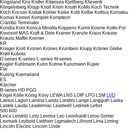
Kingsland
Kira
Kistler
Kitamura
Kjellberg
Klieverik
Klingelnberg
Klopp
Knoll
Knorr
Knuth
KoMo
Koch Technik
Koch
Kocsan
Kodak
Kohler
Koike
Kolb
Kolbe
Kolbus
Komatsu
Komax
Komori
Komplet
Komptech
Crambo
Terminator
Kondia
Koni
Konica Minolta
Koppens
Kornit
Kosme
Kotło-Pol
Kovosvit MAS
Kraft & Dele
Kramer
Kranzle
Kraus
Krause
Krauss Maffei
Kremer
KR
Krieger
Kroll
Kronen
Krones
Krumbein
Krupp
Krämer Grebe
Krøll
Kubota
D-series
K-series
L-series
M-series
Kugler
Kuhlmann
Kuhn
Kuhne
Kunzmann
Kuper
FW
Kusing
Kverneland
ES
Kärcher
B-series
HD
PGG
Kögel
Kölle
König
Kövy
LEWA
LNS
LOIP
LPG
LSM
LVD
Laetus
Lagun
Lamina
Landa
Landini
Lange
Langguth
Laska
Lastek
Lauda
Leadermac
Leadwell
Ledinek
Lefort
500
600
Leica
Leistritz
Leitz
Lennox
Leo
Leonhardt
Leroy-Somer
Lexmark
Leybold
Liebherr
Ligmatech
Lillnord
Lima
Liming
Lincoln Electric
Lincoln
Linde