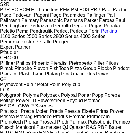
S2R
PBR
PC
PCM
PE Labellers
PFM
PM
POS
PRB
Paal
Pactur
Pade
Padovani
Pagani
Pago
Palamides
Palfinger
Pall
Pallmann
Palmary
Panasonic
Panhans
Parker
Parpas
Paul
Peddinghaus
Pedrazzoli
Pedrollo
Pegard
Pegas
Pehaka
Peletto
Pema
Pendraulik
Perfect
Perfecta
Perin
Perkins
1100 Series
2500 Series
2800 Series
4000 Series
Pernuma
Pester
Petratto
Peugeot
Expert
Partner
Pfaudler
CH4000
Pfiffner
Philips
Phoenix
Pieralisi
Pietroberto
Piller
Pilous
Pimak
Pinacho
Piovan
PishTech
Pizza Group
Placke
Pladdet
Planatol
Plasticband
Platarg
Plockmatic
Plus Power
GF
Plymovent
Polair
Polar
Polin
Poly-clip
FCA
Polygraph
Polyma
Polypack
Polypal
Ponar
Popp
Poręba
Potisje
PowerED
Powerscreen
Poyaud
Pramac
ES
GBL
GBW
P
S-series
Pratissoli
Precia Molen
Precis
Pressta Eisele
Prima Power
Prisma
ProMag
Prodeco
Produs
Promac
Promecam
Promotech
Pronar
Proseal
Proth
Pullmax
Pulsotronic
Pumpex
Putsch Meniconi
Putzmeister
QJ
Quaser
RAS
RBP Bauer
RHTC
RMT Rego
RSA
Radax
Rafamet
Raimann
Rambaudi