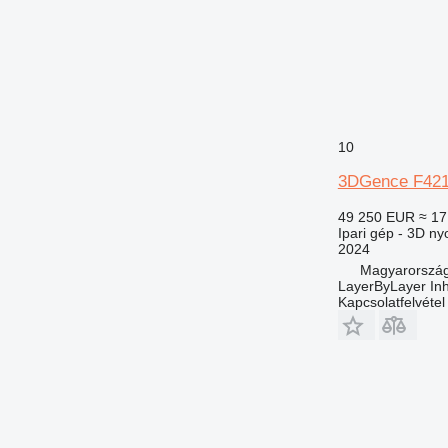
10
3DGence F42
49 250 EUR
≈ 17
Ipari gép - 3D n
2024
Magyarország
LayerByLayer Inh.
Kapcsolatfelvétel