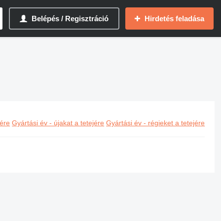
Belépés / Regisztráció
Hirdetés feladása
jére
Gyártási év - újakat a tetejére
Gyártási év - régieket a tetejére