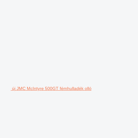
új JMC McIntyre 500GT fémhulladék olló