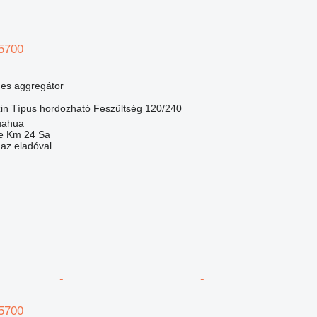
5700
nes aggregátor
in
Típus
hordozható
Feszültség
120/240
uahua
e Km 24 Sa
 az eladóval
5700