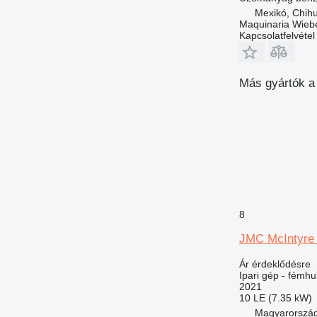
Mexikó, Chih
Maquinaria Wieb
Kapcsolatfelvétel
Más gyártók a 
8
JMC McIntyre
Ár érdeklődésre
Ipari gép - fémhu
2021
10 LE (7.35 kW)
Magyarország