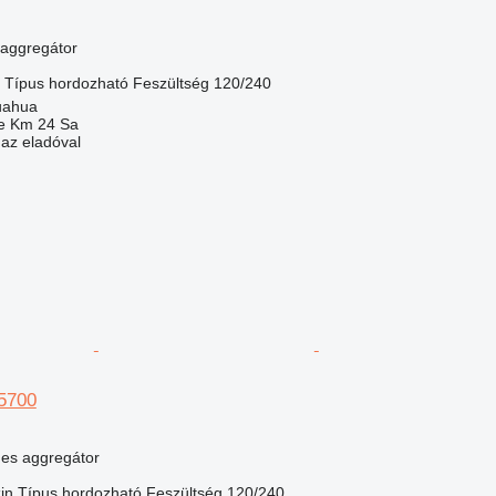
l aggregátor
Típus
hordozható
Feszültség
120/240
uahua
e Km 24 Sa
 az eladóval
5700
nes aggregátor
in
Típus
hordozható
Feszültség
120/240