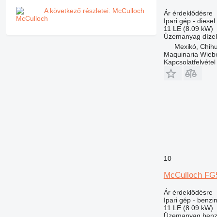
A következő részletei: McCulloch
Ár érdeklődésre
Ipari gép - diese
11 LE (8.09 kW)
Üzemanyag
dízel
Mexikó, Chih
Maquinaria Wieb
Kapcsolatfelvétel
10
McCulloch FG
Ár érdeklődésre
Ipari gép - benzi
11 LE (8.09 kW)
Üzemanyag
benz