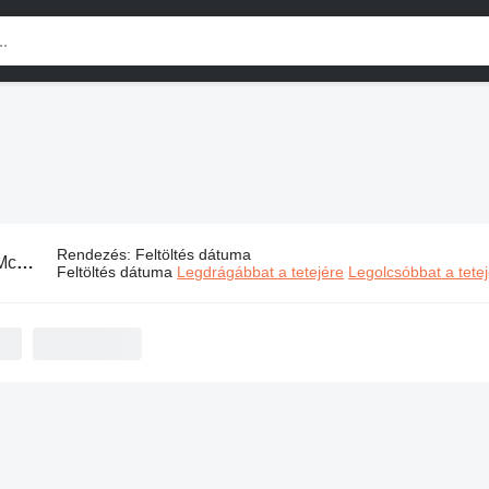
Rendezés
:
Feltöltés dátuma
och ipari gépek
Feltöltés dátuma
Legdrágábbat a tetejére
Legolcsóbbat a tete