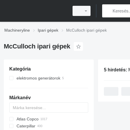
Machineryline
Ipari gépek
McCulloch ipari gépek
McCulloch ipari gépek
Kategória
5 hirdetés:
McCull
elektromos generátorok
benzines aggregátorok
diesel aggregátorok
Márkanév
Atlas Copco
PDS
APD
AB
Ensis
VZ
AG3
Caterpillar
Pega
DrillAir
QAS
PDP
E-series
B-series
BM
GFS
VT
Rover
PA
Airpure
BySprint Fiber
CK
SR