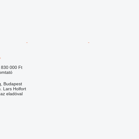
1
 830 000 Ft
yomtató
, Budapest
 Lars Holfort
 az eladóval