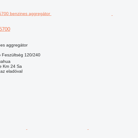
5700
nes aggregátor
ó
Feszültség
120/240
uahua
e Km 24 Sa
 az eladóval