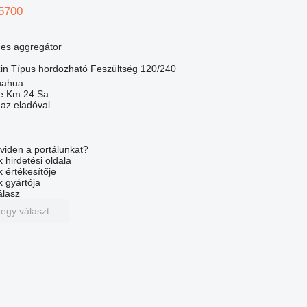
5700
nes aggregátor
in
Típus
hordozható
Feszültség
120/240
uahua
e Km 24 Sa
 az eladóval
viden a portálunkat?
 hirdetési oldala
k értékesítője
k gyártója
álasz
 egy választ