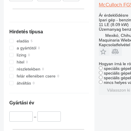
McCulloch FG
Ár érdeklődésre
Ipari gép - benzi
11 LE (8.09 kW)
Üzemanyag
benz
Hirdetés típusa
Mexikó, Chih
Maquinaria Wieb
eladás
Kapcsolatfelvétel
a gyártótól
lízing
hitel
Hogyan írná le rö
speciális gépek
részletekben
speciális gépe
felár ellenében csere
speciális gépe
nincs helyes v
átváltás
Válasszon ki
Gyártási év
–