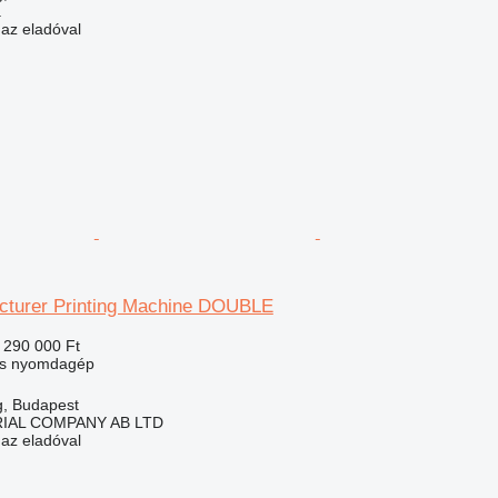
.
 az eladóval
turer Printing Machine DOUBLE
 290 000 Ft
ális nyomdagép
, Budapest
IAL COMPANY AB LTD
 az eladóval