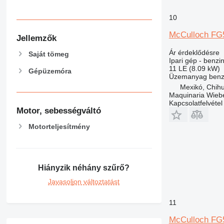
10
McCulloch FG
Jellemzők
Ár érdeklődésre
Saját tömeg
Ipari gép - benzi
11 LE (8.09 kW)
Gépüzemóra
Üzemanyag
benz
Mexikó, Chih
Maquinaria Wieb
Kapcsolatfelvétel
Motor, sebességváltó
Motorteljesítmény
Hiányzik néhány szűrő?
Javasoljon változtatást
11
McCulloch FG