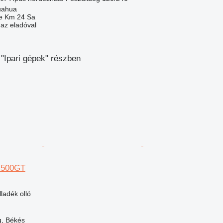
uahua
e Km 24 Sa
 az eladóval
"Ipari gépek" részben
 500GT
lladék olló
, Békés