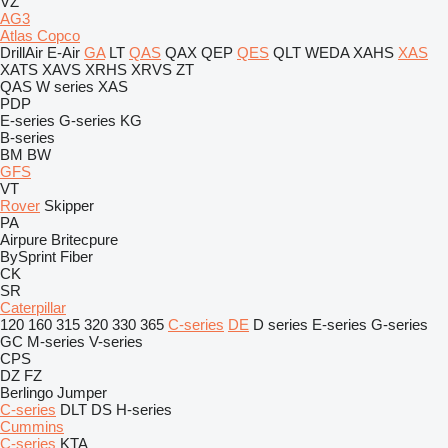
VZ
AG3
Atlas Copco
DrillAir
E-Air
GA
LT
QAS
QAX
QEP
QES
QLT
WEDA
XAHS
XAS
XATS
XAVS
XRHS
XRVS
ZT
QAS
W series
XAS
PDP
E-series
G-series
KG
B-series
BM
BW
GFS
VT
Rover
Skipper
PA
Airpure
Britecpure
BySprint Fiber
CK
SR
Caterpillar
120
160
315
320
330
365
C-series
DE
D series
E-series
G-series
GC
M-series
V-series
CPS
DZ
FZ
Berlingo
Jumper
C-series
DLT
DS
H-series
Cummins
C-series
KTA