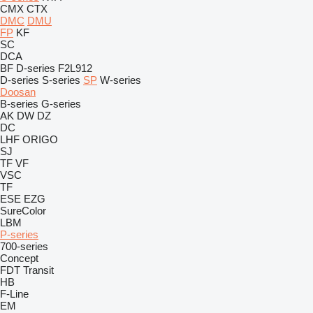
CMX
CTX
DMC
DMU
FP
KF
SC
DCA
BF
D-series
F2L912
D-series
S-series
SP
W-series
Doosan
B-series
G-series
AK
DW
DZ
DC
LHF
ORIGO
SJ
TF
VF
VSC
TF
ESE
EZG
SureColor
LBM
P-series
700-series
Concept
FDT
Transit
HB
F-Line
EM