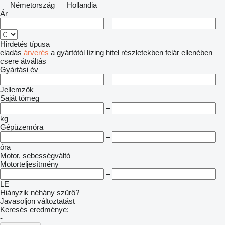
Németország
Hollandia
Ár
–
Hirdetés típusa
eladás
árverés
a gyártótól
lízing
hitel
részletekben
felár ellenében
csere
átváltás
Gyártási év
–
Jellemzők
Saját tömeg
–
kg
Gépüzemóra
–
óra
Motor, sebességváltó
Motorteljesítmény
–
LE
Hiányzik néhány szűrő?
Javasoljon változtatást
Keresés eredménye:
-