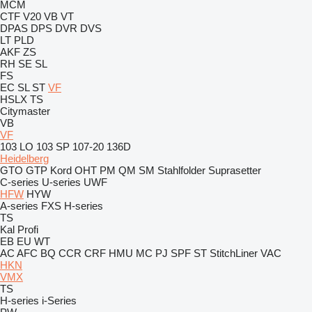
MCM
CTF
V20
VB
VT
DPAS
DPS
DVR
DVS
LT
PLD
AKF
ZS
RH
SE
SL
FS
EC
SL
ST
VF
HSLX
TS
Citymaster
VB
VF
103 LO
103 SP
107-20
136D
Heidelberg
GTO
GTP
Kord
OHT
PM
QM
SM
Stahlfolder
Suprasetter
C-series
U-series
UWF
HFW
HYW
A-series
FXS
H-series
TS
Kal
Profi
EB
EU
WT
AC
AFC
BQ
CCR
CRF
HMU
MC
PJ
SPF
ST
StitchLiner
VAC
HKN
VMX
TS
H-series
i-Series