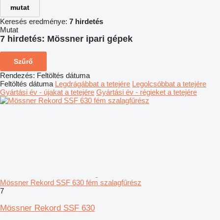
mutat
Keresés eredménye:
7 hirdetés
Mutat
7 hirdetés:
Mössner ipari gépek
Szűrő
Rendezés
:
Feltöltés dátuma
Feltöltés dátuma
Legdrágábbat a tetejére
Legolcsóbbat a tetejére
Gyártási év - újakat a tetejére
Gyártási év - régieket a tetejére
Mössner Rekord SSF 630 fém szalagfűrész
7
Mössner Rekord SSF 630