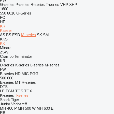
PW
G-series
P-series
R-series
T-series
VHP
XHP
1600
550
8010
G-Series
FC
HF
KR
Kaeser
AS
BS
ESD
M-series
SK
SM
KKS
KK
Minarc
ZSW
Crambo
Terminator
KR
D-series
K-series
L-series
M-series
FW
B-series
HD
MIC
PGG
500
600
E-series
MT
R-series
DTS
LE
TGM
TGS
TGX
K-series
T-series
Shark
Tiger
Junior
Variosteff
MH 400 P
MH 500 W
MH 600 E
RB