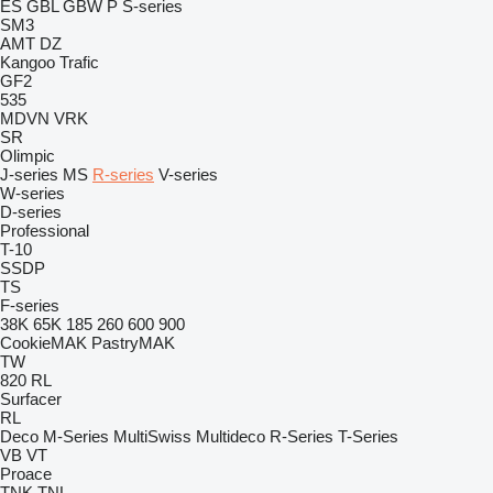
ES
GBL
GBW
P
S-series
SM3
AMT
DZ
Kangoo
Trafic
GF2
535
MDVN
VRK
SR
Olimpic
J-series
MS
R-series
V-series
W-series
D-series
Professional
T-10
SSDP
TS
F-series
38K
65K
185
260
600
900
CookieMAK
PastryMAK
TW
820
RL
Surfacer
RL
Deco
M-Series
MultiSwiss
Multideco
R-Series
T-Series
VB
VT
Proace
TNK
TNL