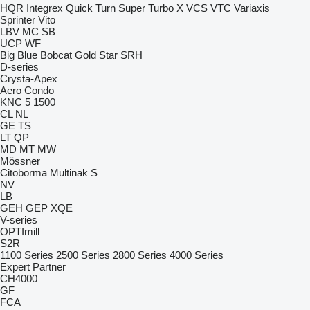
HQR
Integrex
Quick Turn
Super Turbo X
VCS
VTC
Variaxis
Sprinter
Vito
LBV
MC
SB
UCP
WF
Big Blue
Bobcat
Gold Star
SRH
D-series
Crysta-Apex
Aero
Condo
KNC 5 1500
CL
NL
GE
TS
LT
QP
MD
MT
MW
Mössner
Citoborma
Multinak S
NV
LB
GEH
GEP
XQE
V-series
OPTImill
S2R
1100 Series
2500 Series
2800 Series
4000 Series
Expert
Partner
CH4000
GF
FCA