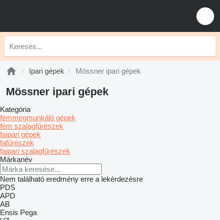
Ipari gépek
Mössner ipari gépek
Mössner ipari gépek
Kategória
fémmegmunkáló gépek
fém szalagfűrészek
faipari gépek
fafűrészek
faipari szalagfűrészek
Márkanév
Nem található eredmény erre a lekérdezésre
PDS
APD
AB
Ensis
Pega