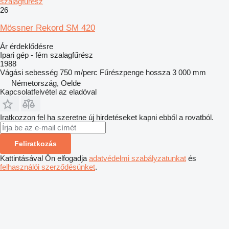
szalagfűrész
26
Mössner Rekord SM 420
Ár érdeklődésre
Ipari gép - fém szalagfűrész
1988
Vágási sebesség
750 m/perc
Fűrészpenge hossza
3 000 mm
Németország, Oelde
Kapcsolatfelvétel az eladóval
Iratkozzon fel ha szeretne új hirdetéseket kapni ebből a rovatból.
Feliratkozás
Kattintásával Ön elfogadja
adatvédelmi szabályzatunkat
és
felhasználói szerződésünket
.