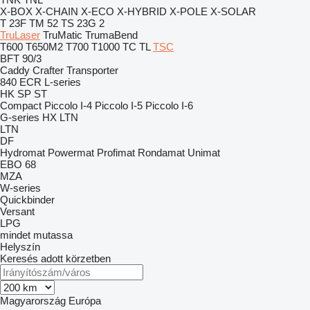
X-BOX
X-CHAIN
X-ECO
X-HYBRID
X-POLE
X-SOLAR
T 23F
TM 52
TS 23G 2
TruLaser
TruMatic
TrumaBend
T600
T650M2
T700
T1000
TC
TL
TSC
BFT 90/3
Caddy
Crafter
Transporter
840
ECR
L-series
HK
SP
ST
Compact
Piccolo I-4
Piccolo I-5
Piccolo I-6
G-series
HX
LTN
LTN
DF
Hydromat
Powermat
Profimat
Rondamat
Unimat
EBO 68
MZA
W-series
Quickbinder
Versant
LPG
mindet mutassa
Helyszín
Keresés adott körzetben
Magyarország
Európa