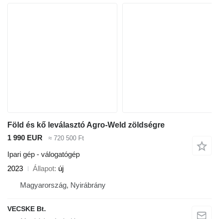
Föld és kő leválasztó Agro-Weld zöldségre
1 990 EUR
≈ 720 500 Ft
Ipari gép - válogatógép
2023
Állapot
új
Magyarország, Nyirábrány
VECSKE Bt.