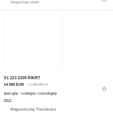
S1 223 2200 R/KRT
14 000 EUR
≈ 5 069 000 Ft
Ipari gép - szalagos csiszológép
2011
Magyarország, Pusztavacs