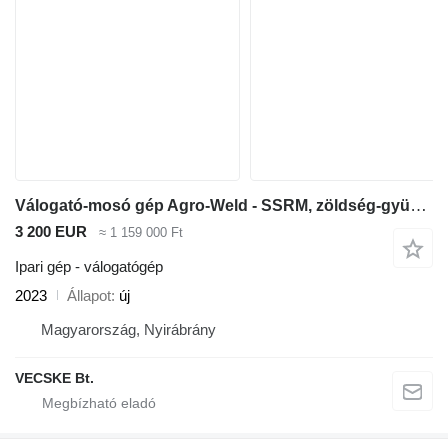
Válogató-mosó gép Agro-Weld - SSRM, zöldség-gyümölcs
3 200 EUR
≈ 1 159 000 Ft
Ipari gép - válogatógép
2023
Állapot
új
Magyarország, Nyirábrány
VECSKE Bt.