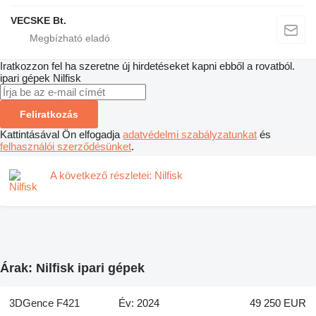
VECSKE Bt.
Iratkozzon fel ha szeretne új hirdetéseket kapni ebből a rovatból.
ipari gépek
Nilfisk
Feliratkozás
Kattintásával Ön elfogadja
adatvédelmi szabályzatunkat
és
felhasználói szerződésünket
.
A következő részletei: Nilfisk
Árak: Nilfisk ipari gépek
3DGence F421
Év: 2024
49 250 EUR