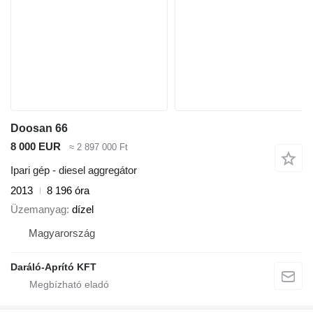
Doosan 66
8 000 EUR
≈ 2 897 000 Ft
Ipari gép - diesel aggregátor
2013
8 196 óra
Üzemanyag
dízel
Magyarország
Daráló-Aprító KFT