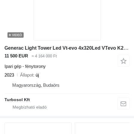
VIDEÓ
Generac Light Tower Led Vt-evo 4x320Led VTevo K2 Z482
11 500 EUR
≈ 4 164 000 Ft
Ipari gép - fénytorony
2023
Állapot
új
Magyarország, Budaörs
Turbosol Kft