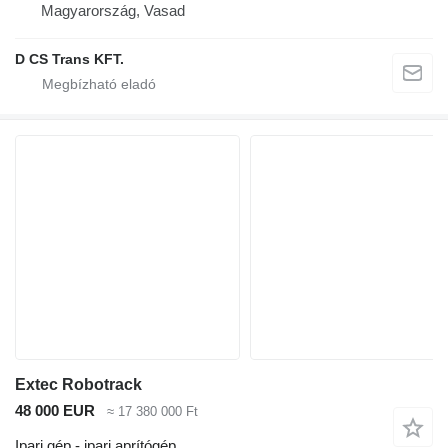
Magyarország, Vasad
D CS Trans KFT.
Extec Robotrack
48 000 EUR
≈ 17 380 000 Ft
Ipari gép - ipari aprítógép