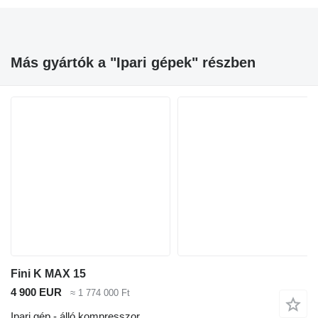
Más gyártók a "Ipari gépek" részben
Fini K MAX 15
4 900 EUR
≈ 1 774 000 Ft
Ipari gép - álló kompresszor