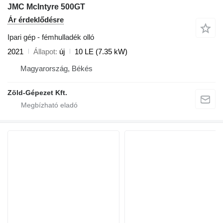
JMC McIntyre 500GT
Ár érdeklődésre
Ipari gép - fémhulladék olló
2021
Állapot
új
10 LE (7.35 kW)
Magyarország, Békés
Zöld-Gépezet Kft.