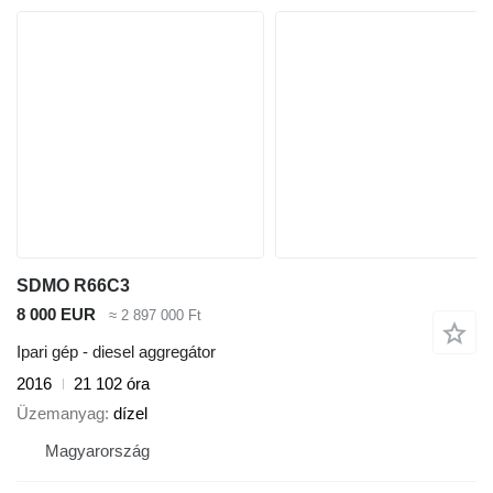
SDMO R66C3
8 000 EUR
≈ 2 897 000 Ft
Ipari gép - diesel aggregátor
2016
21 102 óra
Üzemanyag
dízel
Magyarország