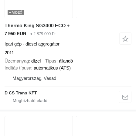
VIDEÓ
Thermo King SG3000 ECO +
7 950 EUR
≈ 2 879 000 Ft
Ipari gép - diesel aggregátor
2011
Üzemanyag
dízel
Típus
állandó
Indítás típusa
automatikus (ATS)
Magyarország, Vasad
D CS Trans KFT.