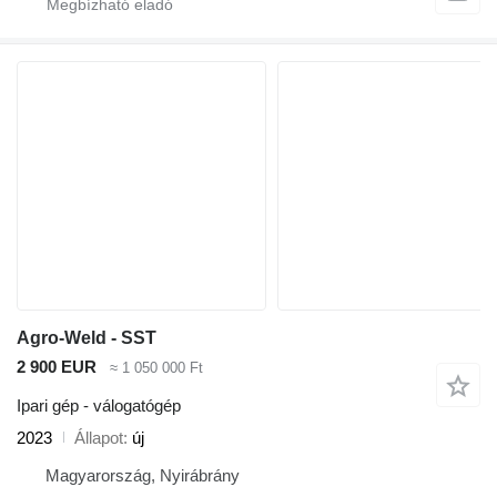
Agro-Weld - SST
2 900 EUR
≈ 1 050 000 Ft
Ipari gép - válogatógép
2023
Állapot
új
Magyarország, Nyirábrány