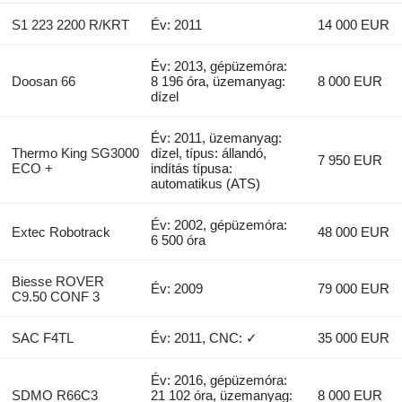
S1 223 2200 R/KRT
Év: 2011
14 000 EUR
Év: 2013, gépüzemóra:
Doosan 66
8 196 óra, üzemanyag:
8 000 EUR
dízel
Év: 2011, üzemanyag:
Thermo King SG3000
dízel, típus: állandó,
7 950 EUR
ECO +
indítás típusa:
automatikus (ATS)
Év: 2002, gépüzemóra:
Extec Robotrack
48 000 EUR
6 500 óra
Biesse ROVER
Év: 2009
79 000 EUR
C9.50 CONF 3
SAC F4TL
Év: 2011, CNC: ✓
35 000 EUR
Év: 2016, gépüzemóra:
SDMO R66C3
21 102 óra, üzemanyag:
8 000 EUR