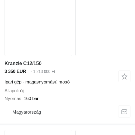
Kranzle C12/150
3 350 EUR
≈ 1 213 000 Ft
Ipari gép - magasnyomású mosó
Állapot
új
Nyomás
160 bar
Magyarország