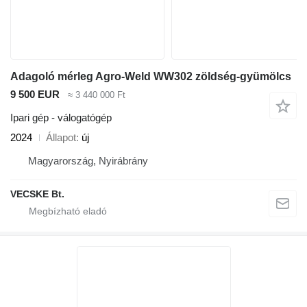
Adagoló mérleg Agro-Weld WW302 zöldség-gyümölcs
9 500 EUR
≈ 3 440 000 Ft
Ipari gép - válogatógép
2024
Állapot
új
Magyarország, Nyirábrány
VECSKE Bt.