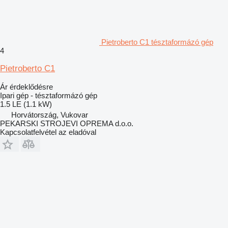
Pietroberto C1 tésztaformázó gép
4
Pietroberto C1
Ár érdeklődésre
Ipari gép - tésztaformázó gép
1.5 LE (1.1 kW)
Horvátország, Vukovar
PEKARSKI STROJEVI OPREMA d.o.o.
Kapcsolatfelvétel az eladóval