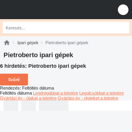
Ipari gépek
Pietroberto ipari gépek
Pietroberto ipari gépek
6 hirdetés:
Pietroberto ipari gépek
Szűrő
Rendezés
:
Feltöltés dátuma
Feltöltés dátuma
Legdrágábbat a tetejére
Legolcsóbbat a tetejére
Gyártási év - újakat a tetejére
Gyártási év - régieket a tetejére