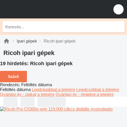
Ipari gépek
Ricoh ipari gépek
Ricoh ipari gépek
19 hirdetés:
Ricoh ipari gépek
Szűrő
Rendezés
:
Feltöltés dátuma
Feltöltés dátuma
Legdrágábbat a tetejére
Legolcsóbbat a tetejére
Gyártási év - újakat a tetejére
Gyártási év - régieket a tetejére