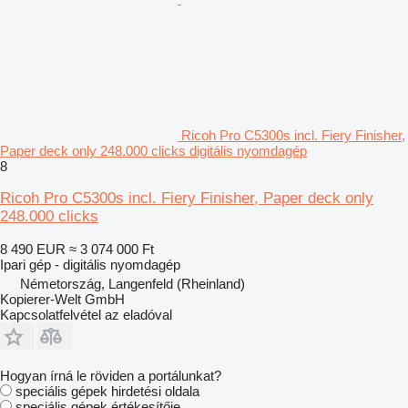
Ricoh Pro C5300s incl. Fiery Finisher,
Paper deck only 248.000 clicks digitális nyomdagép
8
Ricoh Pro C5300s incl. Fiery Finisher, Paper deck only
248.000 clicks
8 490 EUR
≈ 3 074 000 Ft
Ipari gép - digitális nyomdagép
Németország, Langenfeld (Rheinland)
Kopierer-Welt GmbH
Kapcsolatfelvétel az eladóval
Hogyan írná le röviden a portálunkat?
speciális gépek hirdetési oldala
speciális gépek értékesítője