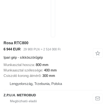
Rosa RTC800
6 944 EUR
29 900 PLN
≈ 2 514 000 Ft
Ipari gép - síkköszörűgép
Munkasztal hossza
800 mm
Munkaasztal szélessége
400 mm
Csiszoló korong átmérő
300 mm
Lengyelország, Trzebunia, Polska
Z.P.U.H. METROBUD