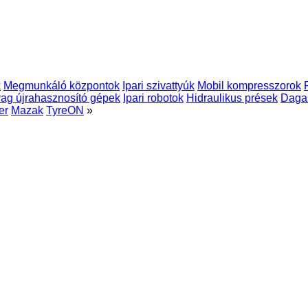
k
Megmunkáló központok
Ipari szivattyúk
Mobil kompresszorok
ag újrahasznosító gépek
Ipari robotok
Hidraulikus prések
Daga
er
Mazak
TyreON
»