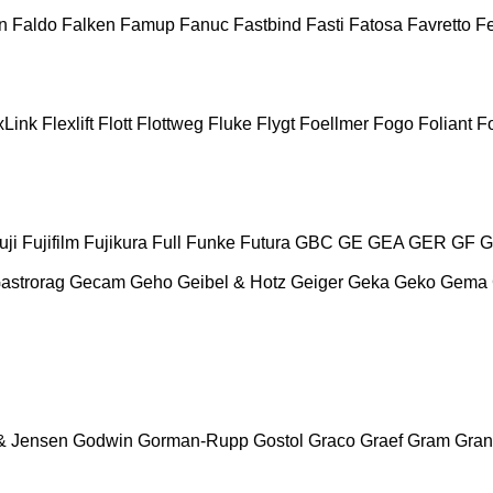
n
Faldo
Falken
Famup
Fanuc
Fastbind
Fasti
Fatosa
Favretto
F
xLink
Flexlift
Flott
Flottweg
Fluke
Flygt
Foellmer
Fogo
Foliant
Fo
uji
Fujifilm
Fujikura
Full
Funke
Futura
GBC
GE
GEA
GER
GF
G
astrorag
Gecam
Geho
Geibel & Hotz
Geiger
Geka
Geko
Gema
& Jensen
Godwin
Gorman-Rupp
Gostol
Graco
Graef
Gram
Gran