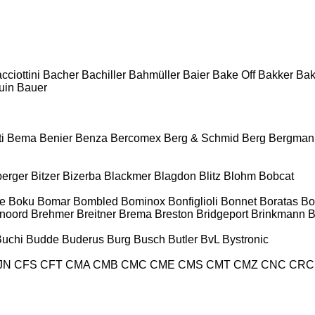
cciottini
Bacher
Bachiller
Bahmüller
Baier
Bake Off
Bakker
Ba
uin
Bauer
i
Bema
Benier
Benza
Bercomex
Berg & Schmid
Berg
Bergman
berger
Bitzer
Bizerba
Blackmer
Blagdon
Blitz
Blohm
Bobcat
e
Boku
Bomar
Bombled
Bominox
Bonfiglioli
Bonnet
Boratas
Bo
noord
Brehmer
Breitner
Brema
Breston
Bridgeport
Brinkmann
B
Buchi
Budde
Buderus
Burg
Busch
Butler
BvL
Bystronic
JN
CFS
CFT
CMA
CMB
CMC
CME
CMS
CMT
CMZ
CNC
CRC