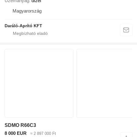
Üzemanyag
dízel
Magyarország
Daráló-Aprító KFT
SDMO R66C3
8 000 EUR
≈ 2 897 000 Ft