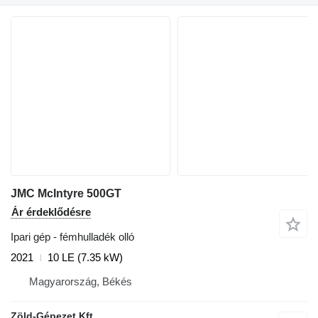
JMC McIntyre 500GT
Ár érdeklődésre
Ipari gép - fémhulladék olló
2021
10 LE (7.35 kW)
Magyarország, Békés
Zöld-Gépezet Kft.