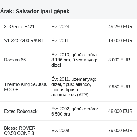
Árak: Salvador ipari gépek
3DGence F421
Év: 2024
49 250 EUR
S1 223 2200 R/KRT
Év: 2011
14 000 EUR
Év: 2013, gépüzemóra:
Doosan 66
8 196 óra, üzemanyag:
8 000 EUR
dízel
Év: 2011, üzemanyag:
Thermo King SG3000
dízel, típus: állandó,
7 950 EUR
ECO +
indítás típusa:
automatikus (ATS)
Év: 2002, gépüzemóra:
Extec Robotrack
48 000 EUR
6 500 óra
Biesse ROVER
Év: 2009
79 000 EUR
C9.50 CONF 3