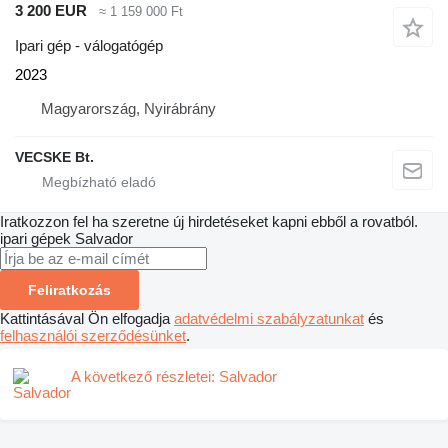
3 200 EUR
≈ 1 159 000 Ft
Ipari gép - válogatógép
2023
Magyarország, Nyirábrány
VECSKE Bt.
Iratkozzon fel ha szeretne új hirdetéseket kapni ebből a rovatból.
ipari gépek
Salvador
Feliratkozás
Kattintásával Ön elfogadja
adatvédelmi szabályzatunkat
és
felhasználói szerződésünket
.
A következő részletei: Salvador