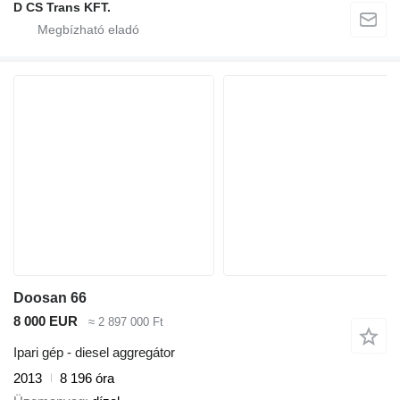
D CS Trans KFT.
Doosan 66
8 000 EUR
≈ 2 897 000 Ft
Ipari gép - diesel aggregátor
2013
8 196 óra