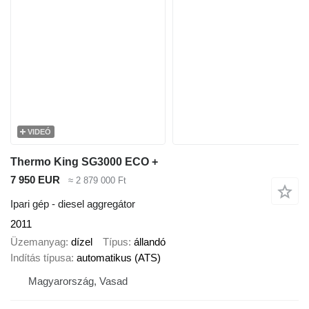
VIDEÓ
Thermo King SG3000 ECO +
7 950 EUR
≈ 2 879 000 Ft
Ipari gép - diesel aggregátor
2011
Üzemanyag
dízel
Típus
állandó
Indítás típusa
automatikus (ATS)
Magyarország, Vasad