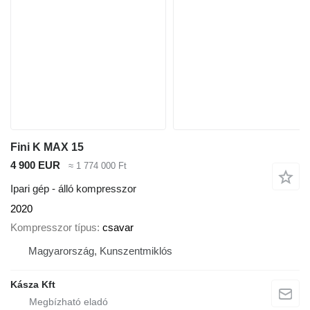
Fini K MAX 15
4 900 EUR
≈ 1 774 000 Ft
Ipari gép - álló kompresszor
2020
Kompresszor típus
csavar
Magyarország, Kunszentmiklós
Kásza Kft