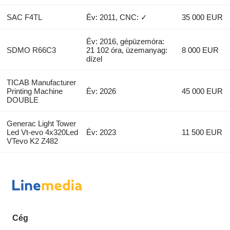
SAC F4TL
Év: 2011, CNC: ✓
35 000 EUR
Év: 2016, gépüzemóra:
SDMO R66C3
21 102 óra, üzemanyag:
8 000 EUR
dízel
TICAB Manufacturer
Printing Machine
Év: 2026
45 000 EUR
DOUBLE
Generac Light Tower
Led Vt-evo 4x320Led
Év: 2023
11 500 EUR
VTevo K2 Z482
Cég