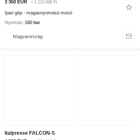
3 350 EUR
≈ 1 213 000 Ft
Ipari gép - magasnyomású mosó
Nyomás
160 bar
Magyarország
Italpresse FALCON-S