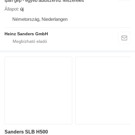
Ipari gép - egyéb autószerviz felszerelés
Állapot
új
Németország, Niederlangen
Heinz Sanders GmbH
Sanders SLB H500