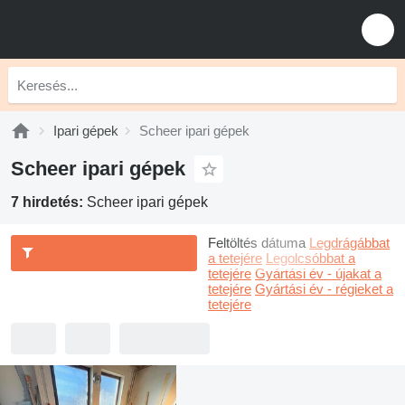
Ipari gépek
Scheer ipari gépek
Scheer ipari gépek
7 hirdetés:
Scheer ipari gépek
Feltöltés dátuma
Legdrágábbat
a tetejére
Legolcsóbbat a
tetejére
Gyártási év - újakat a
tetejére
Gyártási év - régieket a
tetejére