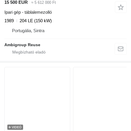
15 500 EUR
≈ 5 612 000 Ft
Ipari gép - táblalemezolló
1989
204 LE (150 kW)
Portugália, Sintra
Ambigroup Reuse
VIDEÓ