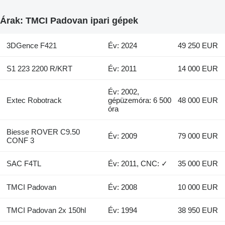
Árak: TMCI Padovan ipari gépek
3DGence F421
Év: 2024
49 250 EUR
S1 223 2200 R/KRT
Év: 2011
14 000 EUR
Év: 2002,
Extec Robotrack
gépüzemóra: 6 500
48 000 EUR
óra
Biesse ROVER C9.50
Év: 2009
79 000 EUR
CONF 3
SAC F4TL
Év: 2011, CNC: ✓
35 000 EUR
TMCI Padovan
Év: 2008
10 000 EUR
TMCI Padovan 2x 150hl
Év: 1994
38 950 EUR