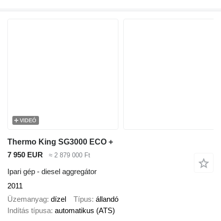
VIDEÓ
Thermo King SG3000 ECO +
7 950 EUR
≈ 2 879 000 Ft
Ipari gép - diesel aggregátor
2011
Üzemanyag
dízel
Típus
állandó
Indítás típusa
automatikus (ATS)