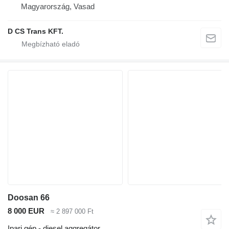
Magyarország, Vasad
D CS Trans KFT.
Doosan 66
8 000 EUR
≈ 2 897 000 Ft
Ipari gép - diesel aggregátor