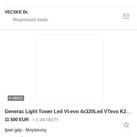
VECSKE Bt.
VIDEÓ
Generac Light Tower Led Vt-evo 4x320Led VTevo K2 Z482
11 500 EUR
≈ 4 164 000 Ft
Ipari gép - fénytorony