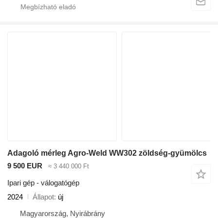
Adagoló mérleg Agro-Weld WW302 zöldség-gyümölcs
9 500 EUR
≈ 3 440 000 Ft
Ipari gép - válogatógép
2024
Állapot
új
Magyarország, Nyirábrány