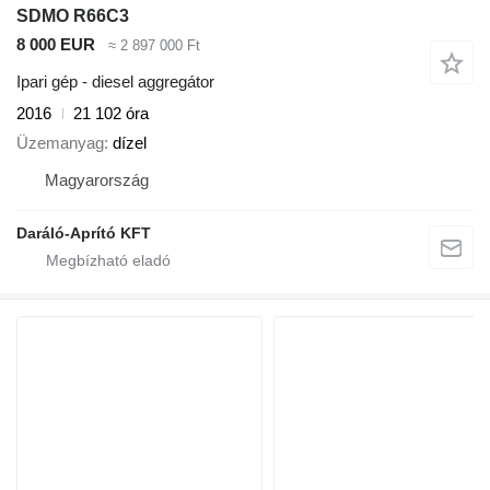
SDMO R66C3
8 000 EUR
≈ 2 897 000 Ft
Ipari gép - diesel aggregátor
2016
21 102 óra
Üzemanyag
dízel
Magyarország
Daráló-Aprító KFT