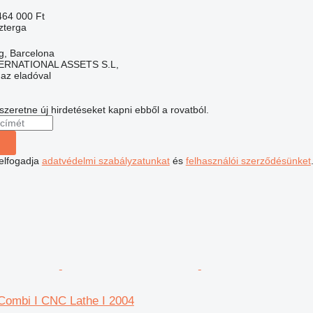
464 000 Ft
zterga
g, Barcelona
ERNATIONAL ASSETS S.L,
 az eladóval
 szeretne új hirdetéseket kapni ebből a rovatból.
 elfogadja
adatvédelmi szabályzatunkat
és
felhasználói szerződésünket
Combi I CNC Lathe I 2004