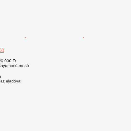
50
20 000 Ft
asnyomású mosó
g
 az eladóval