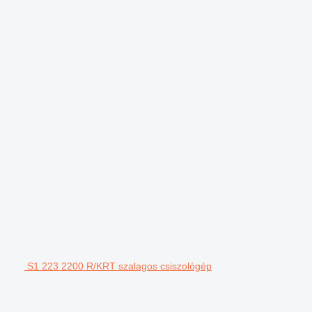
S1 223 2200 R/KRT szalagos csiszológép