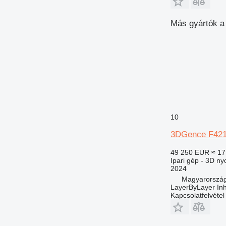
Más gyártók a 
10
3DGence F42
49 250 EUR
≈ 17
Ipari gép - 3D n
2024
Magyarország
LayerByLayer Inh.
Kapcsolatfelvétel