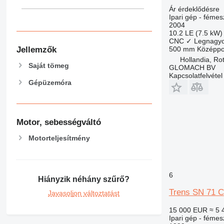
Ár érdeklődésre
Ipari gép - fémes
2004
10.2 LE (7.5 kW)
CNC
✓
Legnagyo
Jellemzők
500 mm
Középpon
Hollandia, Ro
Saját tömeg
GLOMACH BV
Kapcsolatfelvétel
Gépüzemóra
Motor, sebességváltó
Motorteljesítmény
6
Hiányzik néhány szűrő?
Trens SN 71 C
Javasoljon változtatást
15 000 EUR
≈ 5 
Ipari gép - fémes