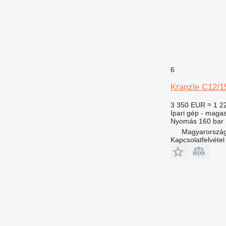
6
Kranzle C12/1
3 350 EUR
≈ 1 2
Ipari gép - mag
Nyomás
160 bar
Magyarorszá
Kapcsolatfelvétel