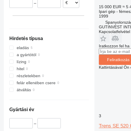
–
15 000 EUR
≈ 5 
Ipari gép - fémes
1999
Spanyolorszá
GUTINVEST INT
Kapcsolatfelvétel
Hirdetés típusa
Iratkozzon fel ha
eladás
a gyártótól
Feliratkozás
lízing
Kattintásával Ön
hitel
részletekben
felár ellenében csere
átváltás
Gyártási év
3
–
Trens SE 520 