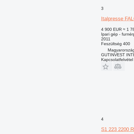
3
Italpresse F
4 900 EUR
≈ 1 7
Ipari gép - furné
2011
Feszültség
400
Magyarország
GUTINVEST INT
Kapcsolatfelvétel
4
S1 223 2200 