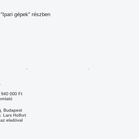
"Ipari gépek" részben
1
 940 000 Ft
yomtató
, Budapest
 Lars Holfort
 az eladóval