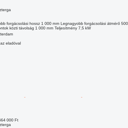
zterga
bb forgácsolási hossz
1 000 mm
Legnagyobb forgácsolási átmérő
50
tok közti távolság
1 000 mm
Teljesítmény
7,5 kW
tterdam
 az eladóval
464 000 Ft
zterga