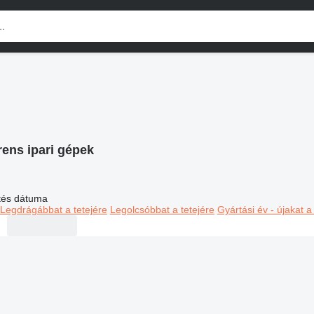
rens ipari gépek
ltés dátuma
Legdrágábbat a tetejére
Legolcsóbbat a tetejére
Gyártási év - újakat a