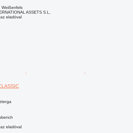
 Weißenfels
ERNATIONAL ASSETS S.L,
 az eladóval
 CLASSIC
zterga
bberich
 az eladóval