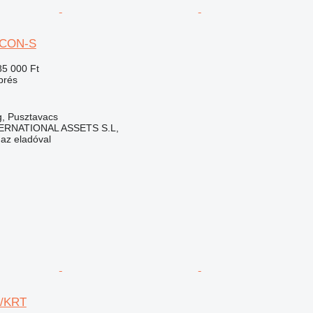
ALCON-S
85 000 Ft
rprés
, Pusztavacs
ERNATIONAL ASSETS S.L,
 az eladóval
R/KRT