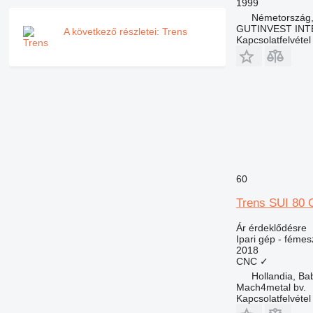
1999
Németország,
GUTINVEST INT
A következő részletei: Trens
Kapcsolatfelvétel
60
Trens SUI 80
Ár érdeklődésre
Ipari gép - fémes
2018
CNC
✓
Hollandia, Ba
Mach4metal bv.
Kapcsolatfelvétel