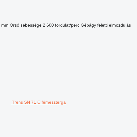
0 mm
Orsó sebessége
2 600 fordulat/perc
Gépágy feletti elmozdulás
Trens SN 71 C fémeszterga