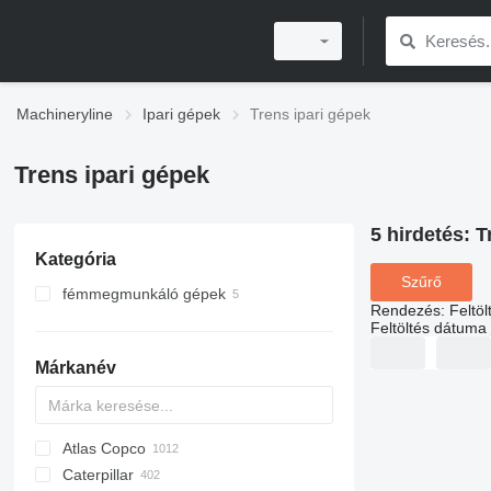
Machineryline
Ipari gépek
Trens ipari gépek
Trens ipari gépek
5 hirdetés:
T
Kategória
Szűrő
fémmegmunkáló gépek
Rendezés
:
Feltö
fémesztergák
Feltöltés dátuma
Márkanév
Atlas Copco
PDS
APD
AB
Ensis
VZ
AG3
Caterpillar
Pega
DrillAir
QAS
PDP
E-series
B-series
BM
GFS
VT
Rover
PA
Airpure
BySprint Fiber
CK
SR