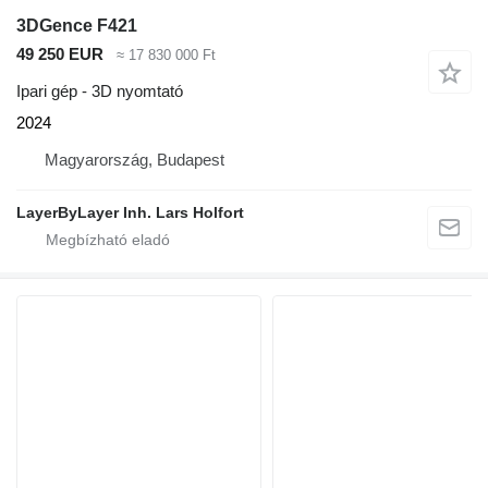
3DGence F421
49 250 EUR
≈ 17 830 000 Ft
Ipari gép - 3D nyomtató
2024
Magyarország, Budapest
LayerByLayer Inh. Lars Holfort