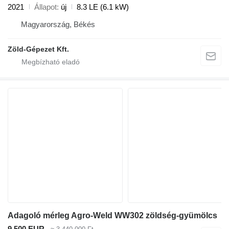
2021
Állapot
új
8.3 LE (6.1 kW)
Magyarország, Békés
Zöld-Gépezet Kft.
Adagoló mérleg Agro-Weld WW302 zöldség-gyümölcs
9 500 EUR