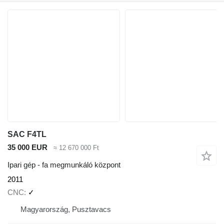
SAC F4TL
35 000 EUR
≈ 12 670 000 Ft
Ipari gép - fa megmunkáló központ
2011
CNC
✓
Magyarország, Pusztavacs