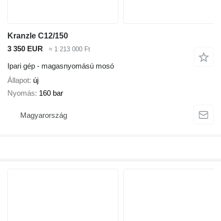
Kranzle C12/150
3 350 EUR
≈ 1 213 000 Ft
Ipari gép - magasnyomású mosó
Állapot
új
Nyomás
160 bar
Magyarország