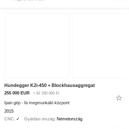
Hundegger K2i-450 + Blockhausaggregat
255 000 EUR
≈ 92 330 000 Ft
Ipari gép - fa megmunkáló központ
2015
CNC
✓
Gyártási ország
Németország