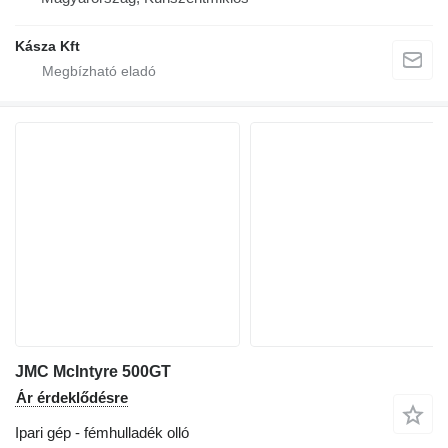
Kásza Kft
JMC McIntyre 500GT
Ár érdeklődésre
Ipari gép - fémhulladék olló