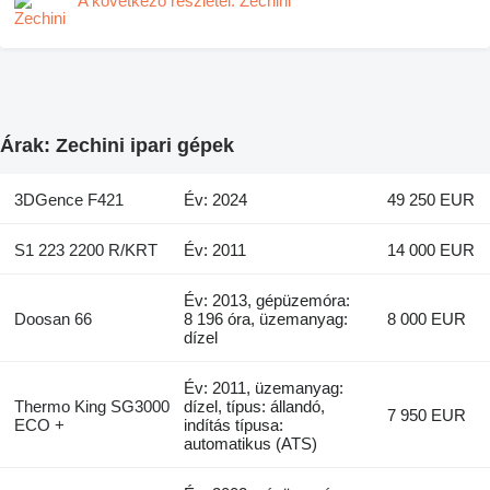
A következő részletei: Zechini
Árak: Zechini ipari gépek
3DGence F421
Év: 2024
49 250 EUR
S1 223 2200 R/KRT
Év: 2011
14 000 EUR
Év: 2013, gépüzemóra:
Doosan 66
8 196 óra, üzemanyag:
8 000 EUR
dízel
Év: 2011, üzemanyag:
Thermo King SG3000
dízel, típus: állandó,
7 950 EUR
ECO +
indítás típusa:
automatikus (ATS)