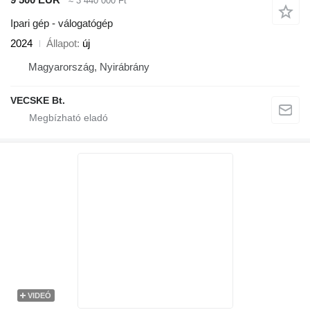
≈ 3 440 000 Ft
Ipari gép - válogatógép
2024
Állapot
új
Magyarország, Nyirábrány
VECSKE Bt.
VIDEÓ