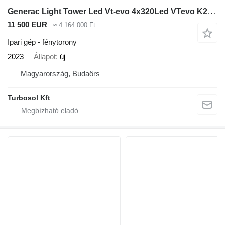
Generac Light Tower Led Vt-evo 4x320Led VTevo K2 Z482
11 500 EUR
≈ 4 164 000 Ft
Ipari gép - fénytorony
2023
Állapot
új
Magyarország, Budaörs
Turbosol Kft