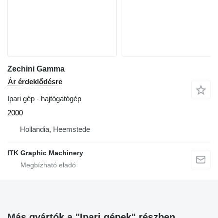
Zechini Gamma
Ár érdeklődésre
Ipari gép - hajtógatógép
2000
Hollandia, Heemstede
ITK Graphic Machinery
Más gyártók a "Ipari gépek" részben