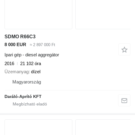
SDMO R66C3
8 000 EUR
≈ 2 897 000 Ft
Ipari gép - diesel aggregátor
2016
21 102 óra
Üzemanyag
dízel
Magyarország
Daráló-Aprító KFT