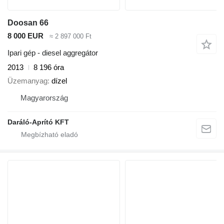
Doosan 66
8 000 EUR
≈ 2 897 000 Ft
Ipari gép - diesel aggregátor
2013
8 196 óra
Üzemanyag
dízel
Magyarország
Daráló-Aprító KFT