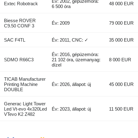
Év: 2002, gépüzemóra:
Extec Robotrack
48 000 EUR
6 500 óra
Biesse ROVER
Év: 2009
79 000 EUR
C9.50 CONF 3
SAC F4TL
Év: 2011, CNC: ✓
35 000 EUR
Év: 2016, gépüzemóra:
SDMO R66C3
21 102 óra, üzemanyag:
8 000 EUR
dízel
TICAB Manufacturer
Printing Machine
Év: 2026, állapot: új
45 000 EUR
DOUBLE
Generac Light Tower
Led Vt-evo 4x320Led
Év: 2023, állapot: új
11 500 EUR
VTevo K2 Z482