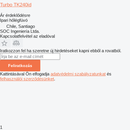
Turbo TK240id
Ár érdeklődésre
Ipari hőlégfúvó
Chile, Santiago
SOC Ingeniería Ltda.
Kapcsolatfelvétel az eladóval
Iratkozzon fel ha szeretne új hirdetéseket kapni ebből a rovatból.
Feliratkozás
Kattintásával Ön elfogadja
adatvédelmi szabályzatunkat
és
felhasználói szerződésünket
.
1