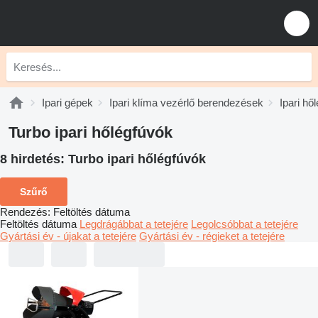
Ipari gépek
Ipari klíma vezérlő berendezések
Ipari hő
Turbo ipari hőlégfúvók
8 hirdetés:
Turbo ipari hőlégfúvók
Szűrő
Rendezés
:
Feltöltés dátuma
Feltöltés dátuma
Legdrágábbat a tetejére
Legolcsóbbat a tetejére
Gyártási év - újakat a tetejére
Gyártási év - régieket a tetejére