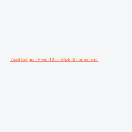
Axial Knüppel EExellT3 szellőztető berendezés