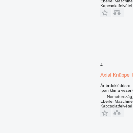
Eberlei Maschin
Kapcsolatfelvétel
4
Axial Knüppel
Ár érdeklődésre
Ipari klíma vezér
Németország,
Eberlei Maschin
Kapcsolatfelvétel