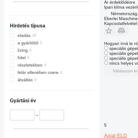
Ár érdeklődésre
Ipari klíma vezér
Németország,
Eberlei Maschin
Kapcsolatfelvétel
Hirdetés típusa
eladás
a gyártótól
Hogyan írná le rö
speciális gépek
lízing
speciális gépe
hitel
speciális gépe
nincs helyes v
részletekben
Válasszon ki
felár ellenében csere
átváltás
Gyártási év
–
5
Axial ELD