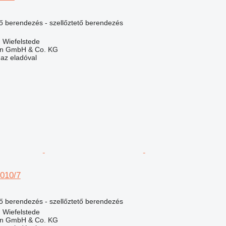
lő berendezés - szellőztető berendezés
 Wiefelstede
en GmbH & Co. KG
 az eladóval
2010/7
lő berendezés - szellőztető berendezés
 Wiefelstede
en GmbH & Co. KG