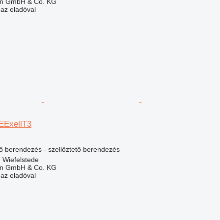
en GmbH & Co. KG
 az eladóval
 EExellT3
lő berendezés - szellőztető berendezés
 Wiefelstede
en GmbH & Co. KG
 az eladóval