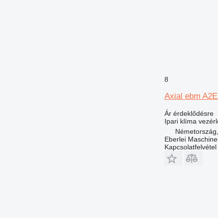
8
Axial ebm A2
Ár érdeklődésre
Ipari klíma vezér
Németország,
Eberlei Maschin
Kapcsolatfelvétel