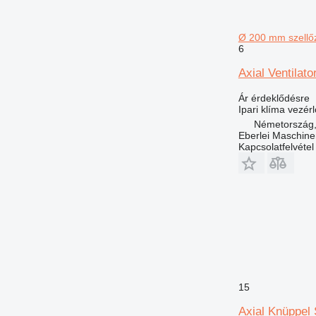
Ø 200 mm szellő
6
Axial Ventila
Ár érdeklődésre
Ipari klíma vezér
Németország,
Eberlei Maschin
Kapcsolatfelvétel
15
Axial Knüppel