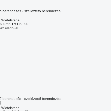
lő berendezés - szellőztető berendezés
 Wiefelstede
en GmbH & Co. KG
 az eladóval
lő berendezés - szellőztető berendezés
)
 Wiefelstede