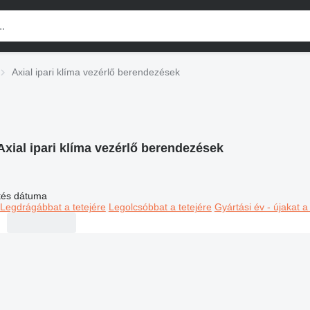
Axial ipari klíma vezérlő berendezések
Axial ipari klíma vezérlő berendezések
ltés dátuma
Legdrágábbat a tetejére
Legolcsóbbat a tetejére
Gyártási év - újakat a