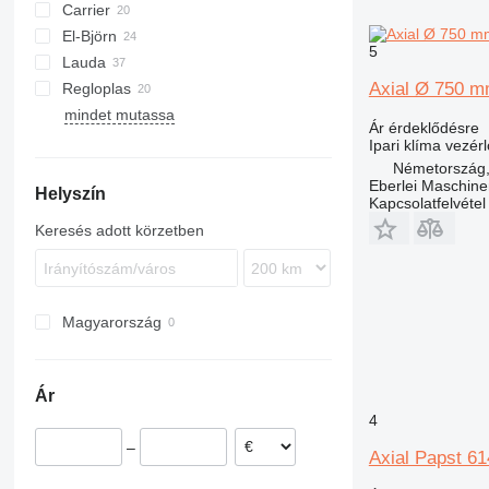
Carrier
Airpure
El-Björn
Britecpure
DC
5
Lauda
TF
700-series
FC
Axial Ø 750 
Regloplas
VF
mindet mutassa
AMT
HX
Ár érdeklődésre
DZ
Ipari klíma vezér
Németország,
Eberlei Maschin
Helyszín
Kapcsolatfelvétel
Keresés adott körzetben
Magyarország
Ár
4
–
Axial Papst 6