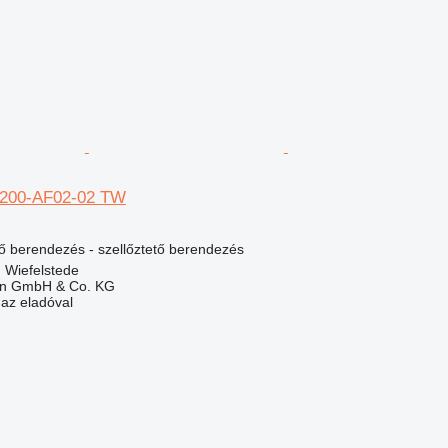
E200-AF02-02 TW
lő berendezés - szellőztető berendezés
 Wiefelstede
en GmbH & Co. KG
 az eladóval