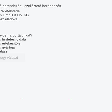
lő berendezés - szellőztető berendezés
 Wiefelstede
en GmbH & Co. KG
 az eladóval
viden a portálunkat?
 hirdetési oldala
k értékesítője
k gyártója
álasz
 egy választ