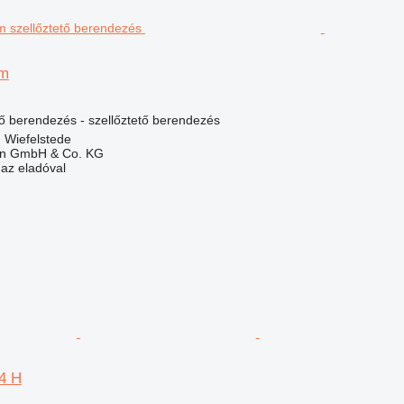
mm
lő berendezés - szellőztető berendezés
 Wiefelstede
en GmbH & Co. KG
 az eladóval
14 H