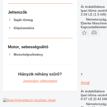
Ár érdeklődésre
Ipari klíma vezér
Jellemzők
2.04 LE (1.5 kW)
Németország,
Saját tömeg
Eberlei Maschin
Kapcsolatfelvétel
Gépüzemóra
Motor, sebességváltó
Motorteljesítmény
Hiányzik néhány szűrő?
7
Javasoljon változtatást
Axial
Ár érdeklődésre
Ipari klíma vezér
0.57 LE (0.42 kW
A következő részletei: Axial
Németország,