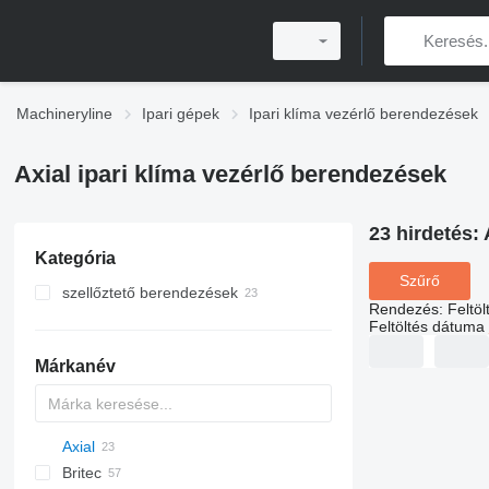
Machineryline
Ipari gépek
Ipari klíma vezérlő berendezések
Axial ipari klíma vezérlő berendezések
23 hirdetés:
Kategória
Szűrő
szellőztető berendezések
Rendezés
:
Feltö
Feltöltés dátuma
Márkanév
Axial
Britec