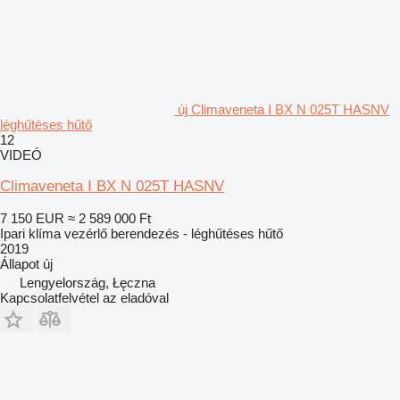
új Climaveneta I BX N 025T HASNV
léghűtéses hűtő
12
VIDEÓ
Climaveneta I BX N 025T HASNV
7 150 EUR
≈ 2 589 000 Ft
Ipari klíma vezérlő berendezés - léghűtéses hűtő
2019
Állapot
új
Lengyelország, Łęczna
Kapcsolatfelvétel az eladóval