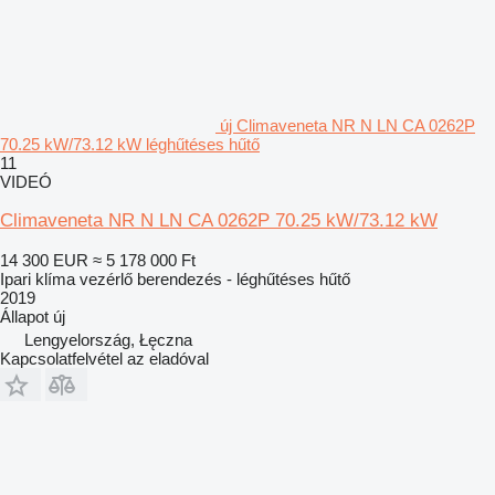
új Climaveneta NR N LN CA 0262P
70.25 kW/73.12 kW léghűtéses hűtő
11
VIDEÓ
Climaveneta NR N LN CA 0262P 70.25 kW/73.12 kW
14 300 EUR
≈ 5 178 000 Ft
Ipari klíma vezérlő berendezés - léghűtéses hűtő
2019
Állapot
új
Lengyelország, Łęczna
Kapcsolatfelvétel az eladóval