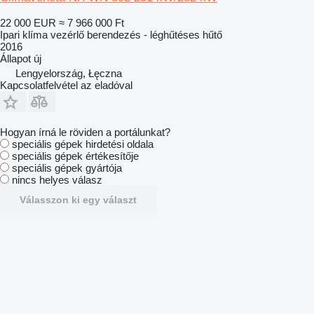
22 000 EUR
≈ 7 966 000 Ft
Ipari klíma vezérlő berendezés - léghűtéses hűtő
2016
Állapot
új
Lengyelország, Łęczna
Kapcsolatfelvétel az eladóval
Hogyan írná le röviden a portálunkat?
speciális gépek hirdetési oldala
speciális gépek értékesítője
speciális gépek gyártója
nincs helyes válasz
Válasszon ki egy választ