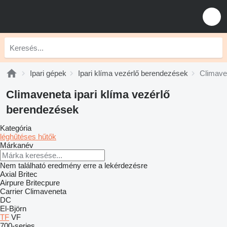
Ipari gépek
Ipari klíma vezérlő berendezések
Climave
Climaveneta ipari klíma vezérlő
berendezések
Kategória
léghűtéses hűtők
Márkanév
Nem található eredmény erre a lekérdezésre
Axial
Britec
Airpure
Britecpure
Carrier
Climaveneta
DC
El-Björn
TF
VF
700-series