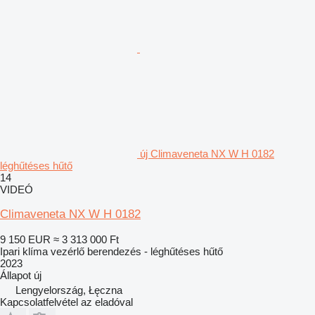
új Climaveneta NX W H 0182
léghűtéses hűtő
14
VIDEÓ
Climaveneta NX W H 0182
9 150 EUR
≈ 3 313 000 Ft
Ipari klíma vezérlő berendezés - léghűtéses hűtő
2023
Állapot
új
Lengyelország, Łęczna
Kapcsolatfelvétel az eladóval