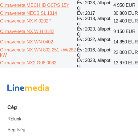
Év: 2023, állapot:
Climaveneta MECH IB G07/S 15Y
4 950 EUR
új
Climaveneta NECS SL 1314
Év: 2017
30 800 EUR
Év: 2018, állapot:
Climaveneta NX K 0202P
12 400 EUR
új
Év: 2023, állapot:
Climaveneta NX W H 0182
9 150 EUR
új
Év: 2022, állapot:
Climaveneta NX WN 0402
14 850 EUR
új
Climaveneta NX WN 802 251 kW/282
Év: 2016, állapot:
22 000 EUR
kW
új
Év: 2023, állapot:
Climaveneta NX2 G06 0082
13 970 EUR
új
Cég
Rólunk
Segítség