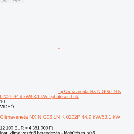
új Climaveneta NX N G06 LN K
0202P 44.9 kW/53.1 kW léghűtéses hűtő
10
VIDEÓ
Climaveneta NX N G06 LN K 0202P 44.9 kW/53.1 kW
12 100 EUR
≈ 4 381 000 Ft
Ipari klíma vezérlő berendezés - léghűtéses hűtő