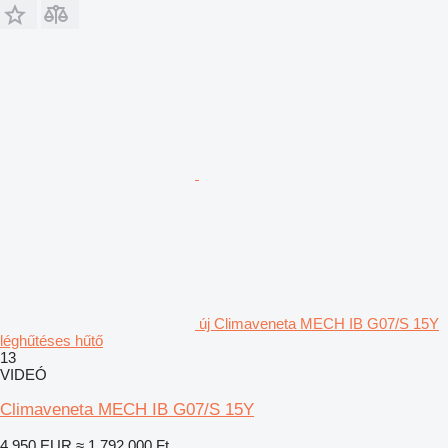
új Climaveneta MECH IB G07/S 15Y
léghűtéses hűtő
13
VIDEÓ
Climaveneta MECH IB G07/S 15Y
4 950 EUR
≈ 1 792 000 Ft