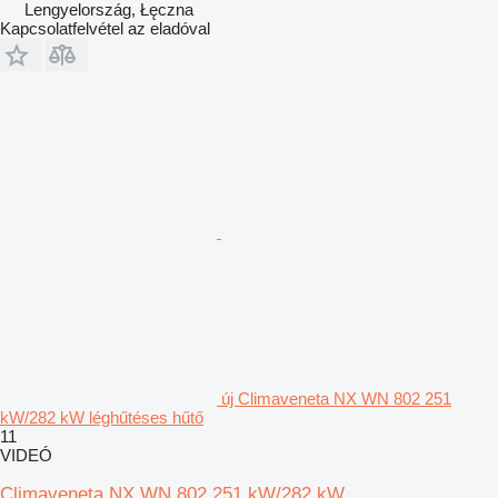
Lengyelország, Łęczna
Kapcsolatfelvétel az eladóval
új Climaveneta NX WN 802 251
kW/282 kW léghűtéses hűtő
11
VIDEÓ
Climaveneta NX WN 802 251 kW/282 kW