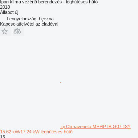
Ipari klíma vezérlő berendezés - léghűtéses hűtő
2018
Állapot
új
Lengyelország, Łęczna
Kapcsolatfelvétel az eladóval
új Climaveneta MEHP IB G07 18Y
15.62 kW/17.24 kW léghűtéses hűtő
15