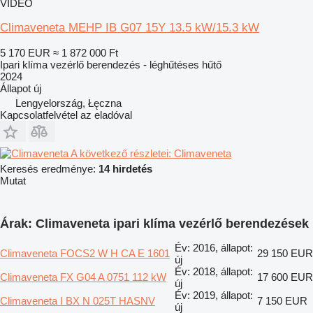
VIDEÓ
Climaveneta MEHP IB G07 15Y 13.5 kW/15.3 kW
5 170 EUR
≈ 1 872 000 Ft
Ipari klíma vezérlő berendezés - léghűtéses hűtő
2024
Állapot
új
Lengyelország, Łęczna
Kapcsolatfelvétel az eladóval
A következő részletei: Climaveneta
Keresés eredménye:
14 hirdetés
Mutat
Árak: Climaveneta ipari klíma vezérlő berendezések
Év: 2016, állapot:
Climaveneta FOCS2 W H CA E 1601
29 150 EUR
új
Év: 2018, állapot:
Climaveneta FX G04 A 0751 112 kW
17 600 EUR
új
Év: 2019, állapot:
Climaveneta I BX N 025T HASNV
7 150 EUR
új