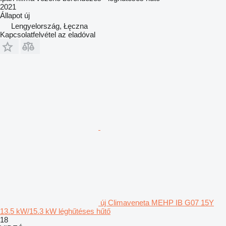
2021
Állapot
új
Lengyelország, Łęczna
Kapcsolatfelvétel az eladóval
új Climaveneta MEHP IB G07 15Y
13.5 kW/15.3 kW léghűtéses hűtő
18