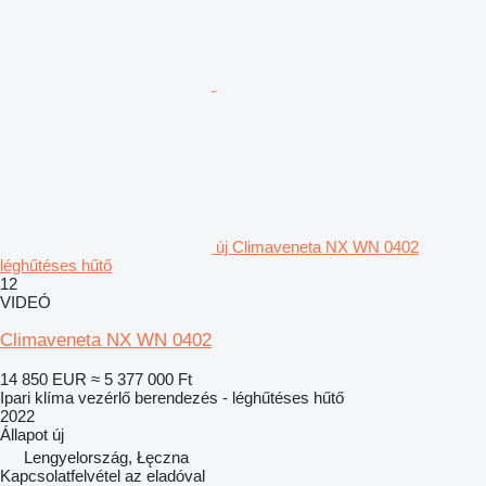
új Climaveneta NX WN 0402
léghűtéses hűtő
12
VIDEÓ
Climaveneta NX WN 0402
14 850 EUR
≈ 5 377 000 Ft
Ipari klíma vezérlő berendezés - léghűtéses hűtő
2022
Állapot
új
Lengyelország, Łęczna
Kapcsolatfelvétel az eladóval