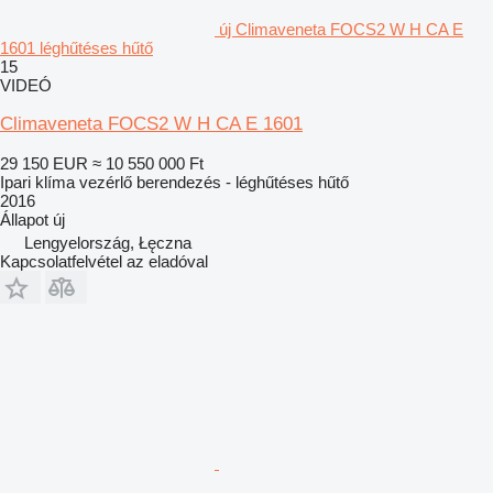
új Climaveneta FOCS2 W H CA E
1601 léghűtéses hűtő
15
VIDEÓ
Climaveneta FOCS2 W H CA E 1601
29 150 EUR
≈ 10 550 000 Ft
Ipari klíma vezérlő berendezés - léghűtéses hűtő
2016
Állapot
új
Lengyelország, Łęczna
Kapcsolatfelvétel az eladóval