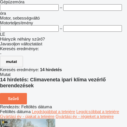
Gépüzemóra
–
óra
Motor, sebességváltó
Motorteljesítmény
–
LE
Hiányzik néhány szűrő?
Javasoljon változtatást
Keresés eredménye:
-
mutat
Keresés eredménye:
14 hirdetés
Mutat
14 hirdetés:
Climaveneta ipari klíma vezérlő
berendezések
Szűrő
Rendezés
:
Feltöltés dátuma
Feltöltés dátuma
Legdrágábbat a tetejére
Legolcsóbbat a tetejére
Gyártási év - újakat a tetejére
Gyártási év - régieket a tetejére