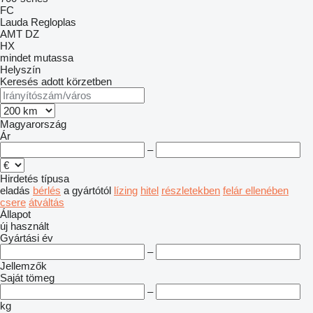
FC
Lauda
Regloplas
AMT
DZ
HX
mindet mutassa
Helyszín
Keresés adott körzetben
Magyarország
Ár
–
Hirdetés típusa
eladás
bérlés
a gyártótól
lízing
hitel
részletekben
felár ellenében
csere
átváltás
Állapot
új
használt
Gyártási év
–
Jellemzők
Saját tömeg
–
kg