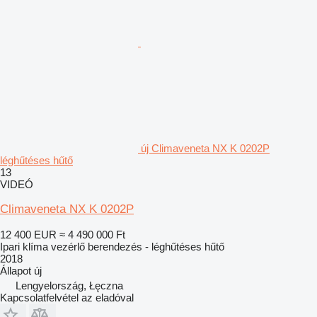
új Climaveneta NX K 0202P
léghűtéses hűtő
13
VIDEÓ
Climaveneta NX K 0202P
12 400 EUR
≈ 4 490 000 Ft
Ipari klíma vezérlő berendezés - léghűtéses hűtő
2018
Állapot
új
Lengyelország, Łęczna
Kapcsolatfelvétel az eladóval