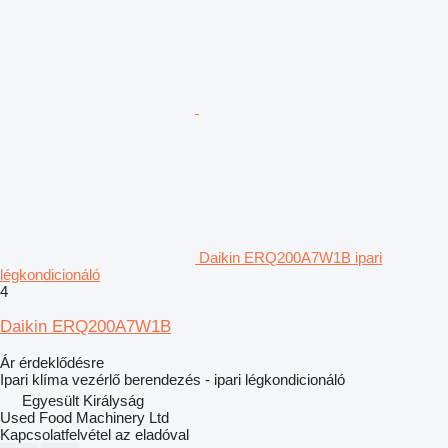
Daikin ERQ200A7W1B ipari
légkondicionáló
4
Daikin ERQ200A7W1B
Ár érdeklődésre
Ipari klíma vezérlő berendezés - ipari légkondicionáló
Egyesült Királyság
Used Food Machinery Ltd
Kapcsolatfelvétel az eladóval