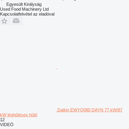
Egyesült Királyság
Used Food Machinery Ltd
Kapcsolatfelvétel az eladóval
Daikin EWYQ080 DAYN 77 kW/87
kW léghűtéses hűtő
12
VIDEÓ