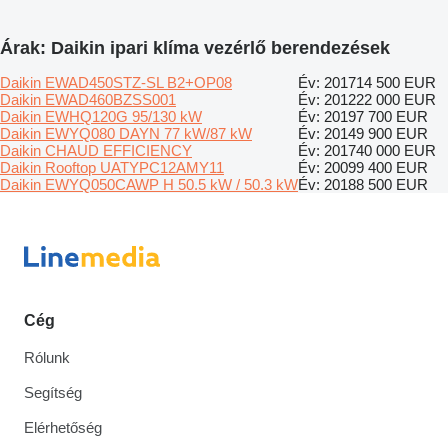
Árak: Daikin ipari klíma vezérlő berendezések
Daikin EWAD450STZ-SL B2+OP08
Év: 2017
14 500 EUR
Daikin EWAD460BZSS001
Év: 2012
22 000 EUR
Daikin EWHQ120G 95/130 kW
Év: 2019
7 700 EUR
Daikin EWYQ080 DAYN 77 kW/87 kW
Év: 2014
9 900 EUR
Daikin CHAUD EFFICIENCY
Év: 2017
40 000 EUR
Daikin Rooftop UATYPC12AMY11
Év: 2009
9 400 EUR
Daikin EWYQ050CAWP H 50.5 kW / 50.3 kW
Év: 2018
8 500 EUR
Cég
Rólunk
Segítség
Elérhetőség