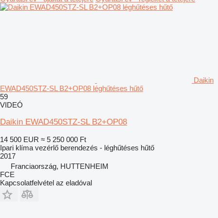
Daikin
EWAD450STZ-SL B2+OP08 léghűtéses hűtő
59
VIDEÓ
Daikin EWAD450STZ-SL B2+OP08
14 500 EUR
≈ 5 250 000 Ft
Ipari klíma vezérlő berendezés - léghűtéses hűtő
2017
Franciaország, HUTTENHEIM
FCE
Kapcsolatfelvétel az eladóval