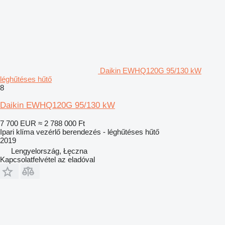
Daikin EWHQ120G 95/130 kW
léghűtéses hűtő
8
Daikin EWHQ120G 95/130 kW
7 700 EUR
≈ 2 788 000 Ft
Ipari klíma vezérlő berendezés - léghűtéses hűtő
2019
Lengyelország, Łęczna
Kapcsolatfelvétel az eladóval