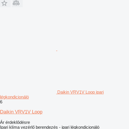
Daikin VRV1V Loop ipari
légkondicionáló
6
Daikin VRV1V Loop
Ár érdeklődésre
Ipari klíma vezérlő berendezés - ipari légkondicionáló