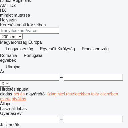
Lauda
Regloplas
AMT
DZ
HX
mindet mutassa
Helyszín
Keresés adott körzetben
Magyarország
Európa
Lengyelország
Egyesült Királyság
Franciaország
Románia
Portugália
egyebek
Ukrajna
Ár
–
Hirdetés típusa
eladás
bérlés
a gyártótól
lízing
hitel
részletekben
felár ellenében
csere
átváltás
Állapot
használt
hibás
Gyártási év
–
Jellemzők