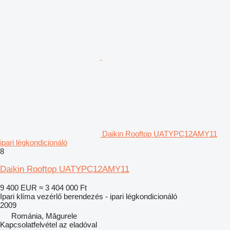
Daikin Rooftop UATYPC12AMY11
ipari légkondicionáló
8
Daikin Rooftop UATYPC12AMY11
9 400 EUR
≈ 3 404 000 Ft
Ipari klíma vezérlő berendezés - ipari légkondicionáló
2009
Románia, Măgurele
Kapcsolatfelvétel az eladóval