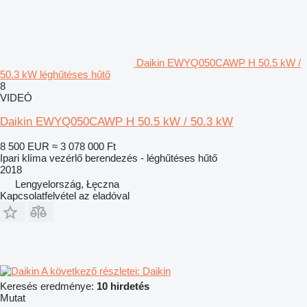
Daikin EWYQ050CAWP H 50.5 kW /
50.3 kW léghűtéses hűtő
8
VIDEÓ
Daikin EWYQ050CAWP H 50.5 kW / 50.3 kW
8 500 EUR
≈ 3 078 000 Ft
Ipari klíma vezérlő berendezés - léghűtéses hűtő
2018
Lengyelország, Łęczna
Kapcsolatfelvétel az eladóval
A következő részletei: Daikin
Keresés eredménye:
10 hirdetés
Mutat