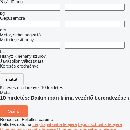
Saját tömeg
–
kg
Gépüzemóra
–
óra
Motor, sebességváltó
Motorteljesítmény
–
LE
Hiányzik néhány szűrő?
Javasoljon változtatást
Keresés eredménye:
-
mutat
Keresés eredménye:
10 hirdetés
Mutat
10 hirdetés:
Daikin ipari klíma vezérlő berendezések
Szűrő
Rendezés
:
Feltöltés dátuma
Feltöltés dátuma
Legdrágábbat a tetejére
Legolcsóbbat a tetejére
Gyártási év - újakat a tetejére
Gyártási év - régieket a tetejére