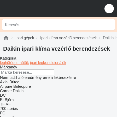
Ipari gépek
Ipari klíma vezérlő berendezések
Daikin i
Daikin ipari klíma vezérlő berendezések
Kategória
léghűtéses hűtők
ipari légkondicionálók
Márkanév
Nem található eredmény erre a lekérdezésre
Axial
Britec
Airpure
Britecpure
Carrier
Daikin
DC
El-Björn
TF
VF
700-series
FC