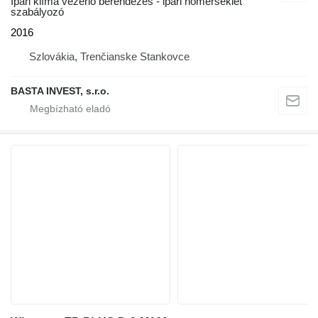
Ipari klíma vezérlő berendezés - ipari hőmérséklet
szabályozó
2016
Szlovákia, Trenčianske Stankovce
BASTA INVEST, s.r.o.