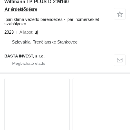
Wittmann TP-PLUS-D-2:M160
Ár érdeklődésre
Ipari klíma vezérlő berendezés - ipari hőmérséklet
szabályozó
2023
Állapot
új
Szlovákia, Trenčianske Stankovce
BASTA INVEST, s.r.o.