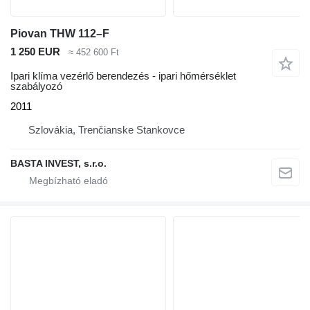
Piovan THW 112–F
1 250 EUR
≈ 452 600 Ft
Ipari klíma vezérlő berendezés - ipari hőmérséklet
szabályozó
2011
Szlovákia, Trenčianske Stankovce
BASTA INVEST, s.r.o.