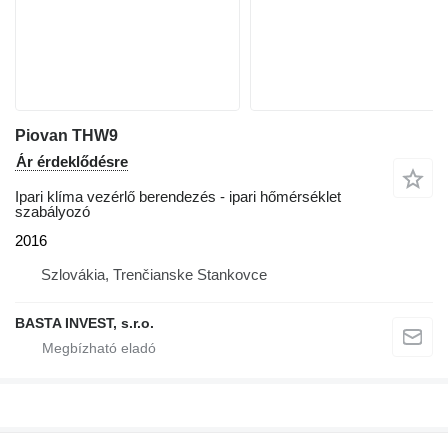
Piovan THW9
Ár érdeklődésre
Ipari klíma vezérlő berendezés - ipari hőmérséklet
szabályozó
2016
Szlovákia, Trenčianske Stankovce
BASTA INVEST, s.r.o.