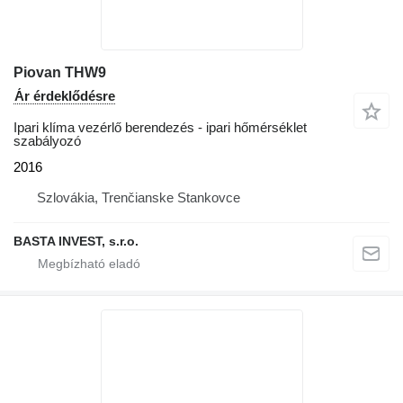
Piovan THW9
Ár érdeklődésre
Ipari klíma vezérlő berendezés - ipari hőmérséklet
szabályozó
2016
Szlovákia, Trenčianske Stankovce
BASTA INVEST, s.r.o.