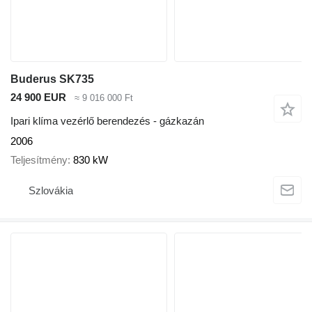
Buderus SK735
24 900 EUR
≈ 9 016 000 Ft
Ipari klíma vezérlő berendezés - gázkazán
2006
Teljesítmény
830 kW
Szlovákia