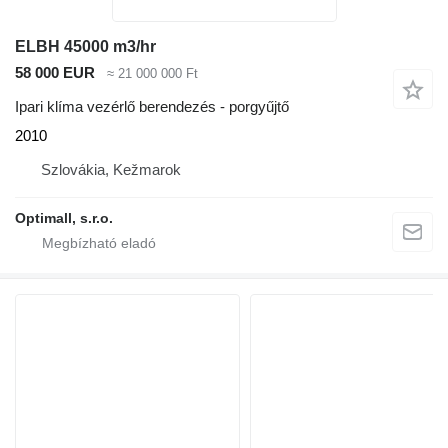
ELBH 45000 m3/hr
58 000 EUR
≈ 21 000 000 Ft
Ipari klíma vezérlő berendezés - porgyűjtő
2010
Szlovákia, Kežmarok
Optimall, s.r.o.