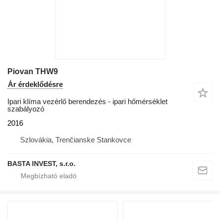
Piovan THW9
Ár érdeklődésre
Ipari klíma vezérlő berendezés - ipari hőmérséklet
szabályozó
2016
Szlovákia, Trenčianske Stankovce
BASTA INVEST, s.r.o.