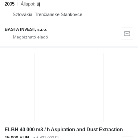
2005
Állapot
új
Szlovákia, Trenčianske Stankovce
BASTA INVEST, s.r.o.
ELBH 40.000 m3 / h Aspiration and Dust Extraction
15 000 EUR
≈ 5 431 000 Ft