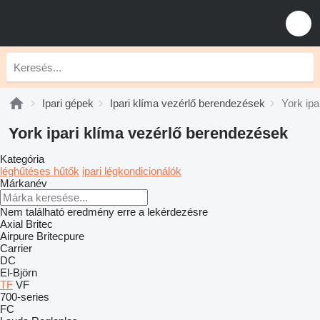
Ipari gépek
Ipari klíma vezérlő berendezések
York ip
York ipari klíma vezérlő berendezések
Kategória
léghűtéses hűtők
ipari légkondicionálók
Márkanév
Nem található eredmény erre a lekérdezésre
Axial
Britec
Airpure
Britecpure
Carrier
DC
El-Björn
TF
VF
700-series
FC