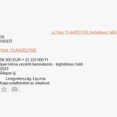
új York YLAA0517HE léghűtéses hűtő
16
VIDEÓ
York YLAA0517HE
58 300 EUR
≈ 21 110 000 Ft
Ipari klíma vezérlő berendezés - léghűtéses hűtő
2023
Állapot
új
Lengyelország, Łęczna
Kapcsolatfelvétel az eladóval