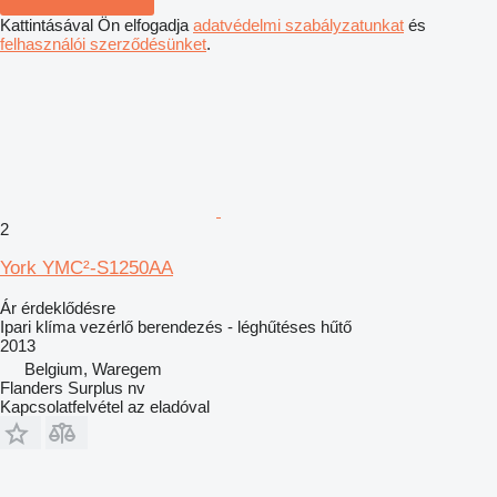
Kattintásával Ön elfogadja
adatvédelmi szabályzatunkat
és
felhasználói szerződésünket
.
2
York YMC²-S1250AA
Ár érdeklődésre
Ipari klíma vezérlő berendezés - léghűtéses hűtő
2013
Belgium, Waregem
Flanders Surplus nv
Kapcsolatfelvétel az eladóval