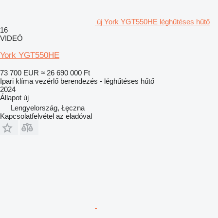
új York YGT550HE léghűtéses hűtő
16
VIDEÓ
York YGT550HE
73 700 EUR
≈ 26 690 000 Ft
Ipari klíma vezérlő berendezés - léghűtéses hűtő
2024
Állapot
új
Lengyelország, Łęczna
Kapcsolatfelvétel az eladóval