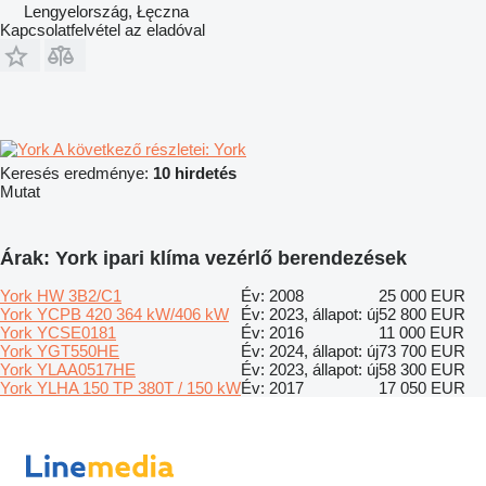
Lengyelország, Łęczna
Kapcsolatfelvétel az eladóval
A következő részletei: York
Keresés eredménye:
10 hirdetés
Mutat
Árak: York ipari klíma vezérlő berendezések
York HW 3B2/C1
Év: 2008
25 000 EUR
York YCPB 420 364 kW/406 kW
Év: 2023, állapot: új
52 800 EUR
York YCSE0181
Év: 2016
11 000 EUR
York YGT550HE
Év: 2024, állapot: új
73 700 EUR
York YLAA0517HE
Év: 2023, állapot: új
58 300 EUR
York YLHA 150 TP 380T / 150 kW
Év: 2017
17 050 EUR