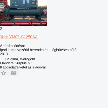
2
York YMC²-S1250AA
Ár érdeklődésre
Ipari klíma vezérlő berendezés - léghűtéses hűtő
2013
Belgium, Waregem
Flanders Surplus nv
Kapcsolatfelvétel az eladóval