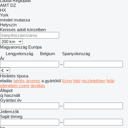
Lauda
Regloplas
AMT
DZ
HX
York
mindet mutassa
Helyszín
Keresés adott körzetben
Magyarország
Európa
Lengyelország
Belgium
Spanyolország
Ár
–
Hirdetés típusa
eladás
bérlés
árverés
a gyártótól
lízing
hitel
részletekben
felár
ellenében csere
átváltás
Állapot
új
használt
Gyártási év
–
Jellemzők
Saját tömeg
–
kg