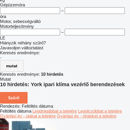
Gépüzemóra
–
óra
Motor, sebességváltó
Motorteljesítmény
–
LE
Hiányzik néhány szűrő?
Javasoljon változtatást
Keresés eredménye:
-
mutat
Keresés eredménye:
10 hirdetés
Mutat
10 hirdetés:
York ipari klíma vezérlő berendezések
Szűrő
Rendezés
:
Feltöltés dátuma
Feltöltés dátuma
Legdrágábbat a tetejére
Legolcsóbbat a tetejére
Gyártási év - újakat a tetejére
Gyártási év - régieket a tetejére