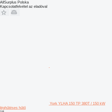
AllSurplus Polska
Kapcsolatfelvétel az eladóval
York YLHA 150 TP 380T / 150 kW
léghűtéses hűtő
18