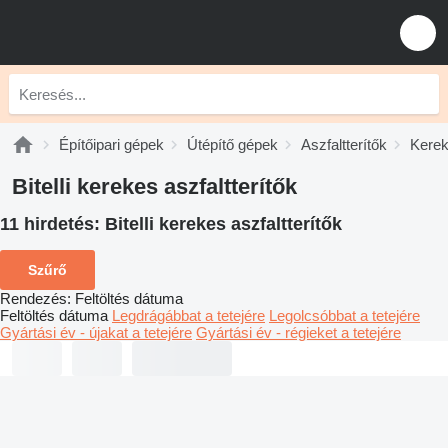
Építőipari gépek
Útépítő gépek
Aszfaltterítők
Kerek
Bitelli kerekes aszfaltterítők
11 hirdetés:
Bitelli kerekes aszfaltterítők
Szűrő
Rendezés
:
Feltöltés dátuma
Feltöltés dátuma
Legdrágábbat a tetejére
Legolcsóbbat a tetejére
Gyártási év - újakat a tetejére
Gyártási év - régieket a tetejére