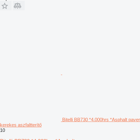
Bitelli BB730 *4.000hrs *Asphalt paver
kerekes aszfaltterítő
10