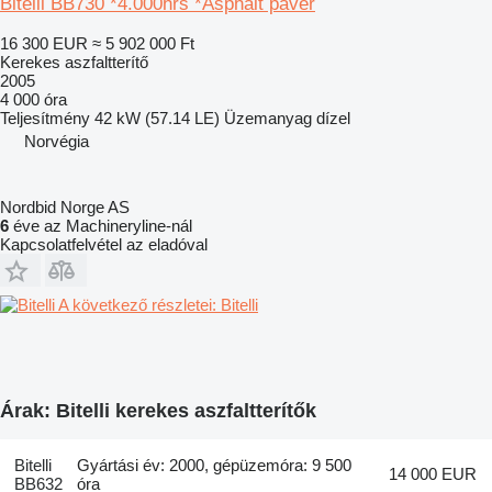
Bitelli BB730 *4.000hrs *Asphalt paver
16 300 EUR
≈ 5 902 000 Ft
Kerekes aszfaltterítő
2005
4 000 óra
Teljesítmény
42 kW (57.14 LE)
Üzemanyag
dízel
Norvégia
Nordbid Norge AS
6
éve az Machineryline-nál
Kapcsolatfelvétel az eladóval
A következő részletei: Bitelli
Árak: Bitelli kerekes aszfaltterítők
Bitelli
Gyártási év: 2000, gépüzemóra: 9 500
14 000 EUR
BB632
óra