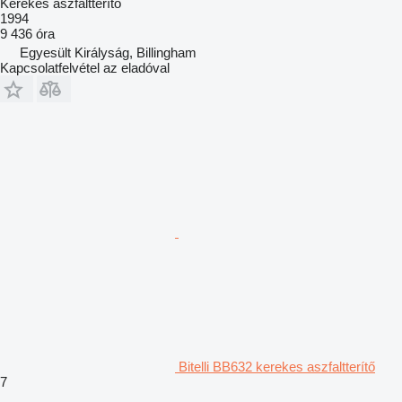
Kerekes aszfaltterítő
1994
9 436 óra
Egyesült Királyság, Billingham
Kapcsolatfelvétel az eladóval
Bitelli BB632 kerekes aszfaltterítő
7