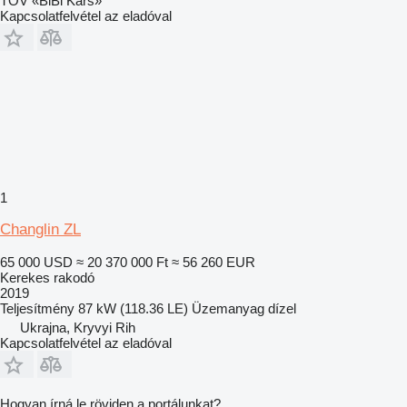
TOV «BiBi Kars»
Kapcsolatfelvétel az eladóval
1
Changlin ZL
65 000 USD
≈ 20 370 000 Ft
≈ 56 260 EUR
Kerekes rakodó
2019
Teljesítmény
87 kW (118.36 LE)
Üzemanyag
dízel
Ukrajna, Kryvyi Rih
Kapcsolatfelvétel az eladóval
Hogyan írná le röviden a portálunkat?