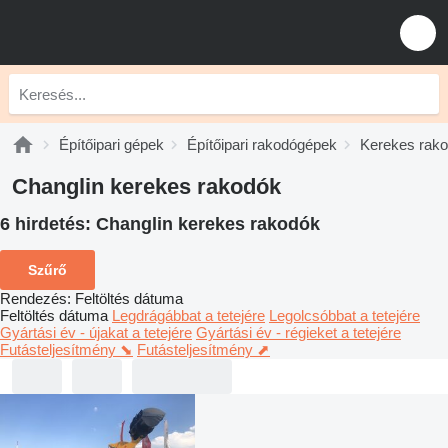
Építőipari gépek
Építőipari rakodógépek
Kerekes rak
Changlin kerekes rakodók
6 hirdetés:
Changlin kerekes rakodók
Szűrő
Rendezés
:
Feltöltés dátuma
Feltöltés dátuma
Legdrágábbat a tetejére
Legolcsóbbat a tetejére
Gyártási év - újakat a tetejére
Gyártási év - régieket a tetejére
Futásteljesítmény ⬊
Futásteljesítmény ⬈