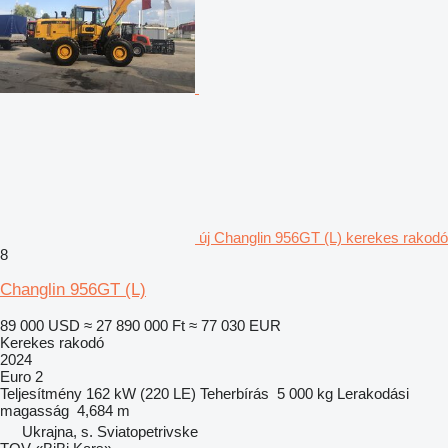
új Changlin 956GT (L) kerekes rakodó
8
Changlin 956GT (L)
89 000 USD
≈ 27 890 000 Ft
≈ 77 030 EUR
Kerekes rakodó
2024
Euro 2
Teljesítmény
162 kW (220 LE)
Teherbírás
5 000 kg
Lerakodási
magasság
4,684 m
Ukrajna, s. Sviatopetrivske