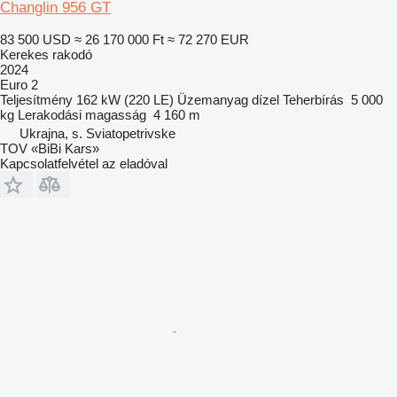
Changlin 956 GT
83 500 USD
≈ 26 170 000 Ft
≈ 72 270 EUR
Kerekes rakodó
2024
Euro 2
Teljesítmény
162 kW (220 LE)
Üzemanyag
dízel
Teherbírás
5 000
kg
Lerakodási magasság
4 160 m
Ukrajna, s. Sviatopetrivske
TOV «BiBi Kars»
Kapcsolatfelvétel az eladóval