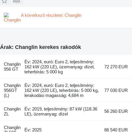
A következő részletei: Changlin
Árak: Changlin kerekes rakodók
Év: 2024, euró: Euro 2, teljesítmény:
Changlin
162 kW (220 LE), üzemanyag: dízel,
72 270 EUR
956 GT
teherbírás: 5 000 kg
Changlin
Év: 2024, euró: Euro 2, teljesítmény:
956GT
162 kW (220 LE), teherbírás: 5 000 kg,
77 030 EUR
(L)
lerakodási magasság: 4,684 m
Changlin
Év: 2019, teljesítmény: 87 kW (118.36
56 260 EUR
ZL
LE), üzemanyag: dízel
Changlin
Év: 2025
86 540 EUR