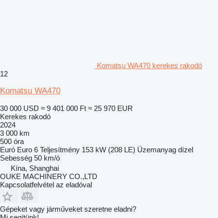
Komatsu WA470 kerekes rakodó
12
Komatsu WA470
30 000 USD
≈ 9 401 000 Ft
≈ 25 970 EUR
Kerekes rakodó
2024
3 000 km
500 óra
Euró
Euro 6
Teljesítmény
153 kW (208 LE)
Üzemanyag
dízel
Sebesség
50 km/ó
Kína, Shanghai
OUKE MACHINERY CO.,LTD
Kapcsolatfelvétel az eladóval
Gépeket vagy járműveket szeretne eladni?
Mi segítünk!