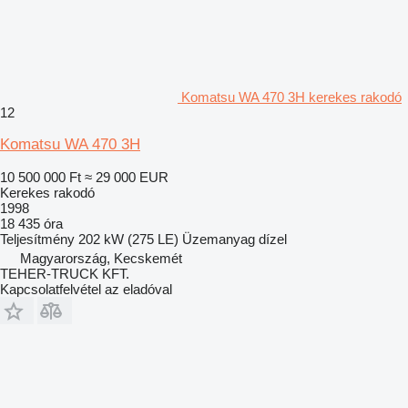
Komatsu WA 470 3H kerekes rakodó
12
Komatsu WA 470 3H
10 500 000 Ft
≈ 29 000 EUR
Kerekes rakodó
1998
18 435 óra
Teljesítmény
202 kW (275 LE)
Üzemanyag
dízel
Magyarország, Kecskemét
TEHER-TRUCK KFT.
Kapcsolatfelvétel az eladóval