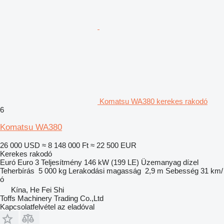
Komatsu WA380 kerekes rakodó
6
Komatsu WA380
26 000 USD
≈ 8 148 000 Ft
≈ 22 500 EUR
Kerekes rakodó
Euró
Euro 3
Teljesítmény
146 kW (199 LE)
Üzemanyag
dízel
Teherbírás
5 000 kg
Lerakodási magasság
2,9 m
Sebesség
31 km/
ó
Kína, He Fei Shi
Toffs Machinery Trading Co.,Ltd
Kapcsolatfelvétel az eladóval