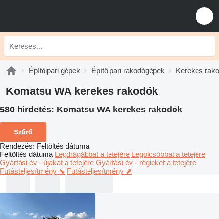
Építőipari gépek
Építőipari rakodógépek
Kerekes rak
Komatsu WA kerekes rakodók
580 hirdetés:
Komatsu WA kerekes rakodók
Szűrő
Rendezés
:
Feltöltés dátuma
Feltöltés dátuma
Legdrágábbat a tetejére
Legolcsóbbat a tetejére
Gyártási év - újakat a tetejére
Gyártási év - régieket a tetejére
Futásteljesítmény ⬊
Futásteljesítmény ⬈