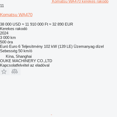
Komatsu WA470 kerekes rakodó
11
Komatsu WA470
38 000 USD
≈ 11 910 000 Ft
≈ 32 890 EUR
Kerekes rakodó
2024
3 000 km
500 óra
Euró
Euro 6
Teljesítmény
102 kW (139 LE)
Üzemanyag
dízel
Sebesség
50 km/ó
Kína, Shanghai
OUKE MACHINERY CO.,LTD
Kapcsolatfelvétel az eladóval