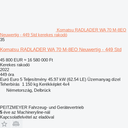
Komatsu RADLADER WA 70 M-8EO
Neuwertig - 449 Std kerekes rakodó
35
Komatsu RADLADER WA 70 M-8EO Neuwertig - 449 Std
45 800 EUR
≈ 16 580 000 Ft
Kerekes rakodó
2022
449 óra
Euró
Euro 5
Teljesítmény
45.97 kW (62.54 LE)
Üzemanyag
dízel
Teherbírás
1 150 kg
Kerékképlet
4x4
Németország, Delbrück
PEITZMEYER Fahrzeug- und Gerätevertrieb
5
éve az Machineryline-nál
Kapcsolatfelvétel az eladóval