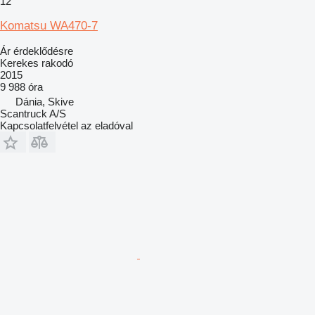
12
Komatsu WA470-7
Ár érdeklődésre
Kerekes rakodó
2015
9 988 óra
Dánia, Skive
Scantruck A/S
Kapcsolatfelvétel az eladóval