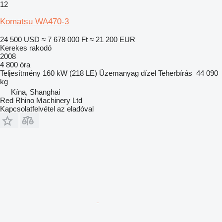
12
Komatsu WA470-3
24 500 USD
≈ 7 678 000 Ft
≈ 21 200 EUR
Kerekes rakodó
2008
4 800 óra
Teljesítmény
160 kW (218 LE)
Üzemanyag
dízel
Teherbírás
44 090
kg
Kína, Shanghai
Red Rhino Machinery Ltd
Kapcsolatfelvétel az eladóval