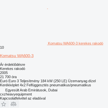
Komatsu WA600-3 kerekes rakodó
10
Komatsu WA600-3
Ár érdeklődésre
Kerekes rakodó
2005
21 700 óra
Euró
Euro 3
Teljesítmény
184 kW (250 LE)
Üzemanyag
dízel
Kerékképlet
4x2
Felfüggesztés
pneumatikus/pneumatikus
Egyesült Arab Emirátusok, Dubai
cxzheavyequipment
Kapcsolatfelvétel az eladóval