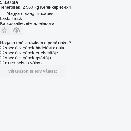
9 330 óra
Teherbírás
2 560 kg
Kerékképlet
4x4
Magyarország, Budapest
Laslo Truck
Kapcsolatfelvétel az eladóval
Hogyan írná le röviden a portálunkat?
speciális gépek hirdetési oldala
speciális gépek értékesítője
speciális gépek gyártója
nincs helyes válasz
Válasszon ki egy választ