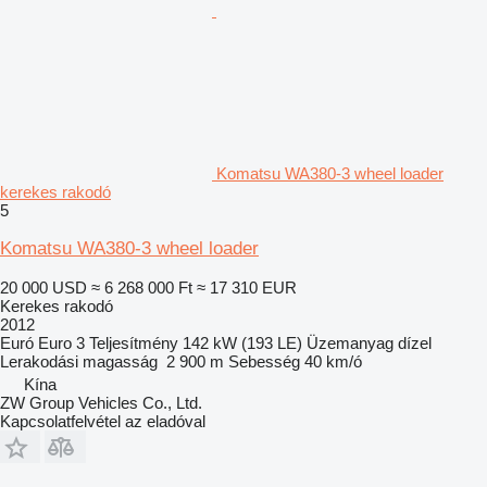
Komatsu WA380-3 wheel loader
kerekes rakodó
5
Komatsu WA380-3 wheel loader
20 000 USD
≈ 6 268 000 Ft
≈ 17 310 EUR
Kerekes rakodó
2012
Euró
Euro 3
Teljesítmény
142 kW (193 LE)
Üzemanyag
dízel
Lerakodási magasság
2 900 m
Sebesség
40 km/ó
Kína
ZW Group Vehicles Co., Ltd.
Kapcsolatfelvétel az eladóval