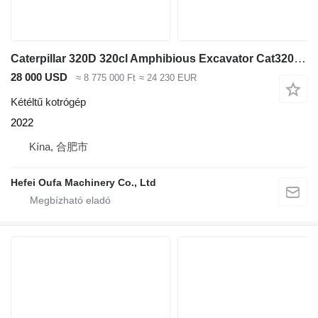
Caterpillar 320D 320cl Amphibious Excavator Cat320C Pontoon Un
28 000 USD
≈ 8 775 000 Ft
≈ 24 230 EUR
Kétéltű kotrógép
2022
Kína, 合肥市
Hefei Oufa Machinery Co., Ltd