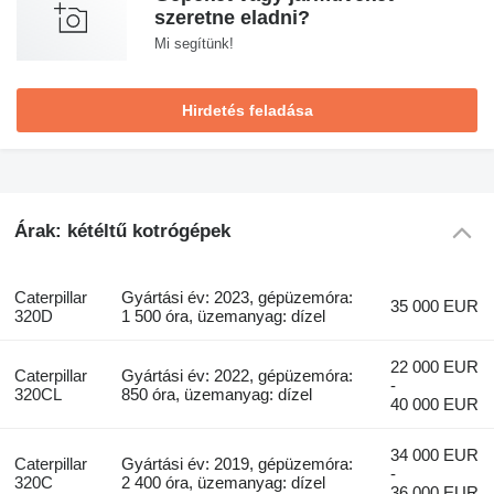
szeretne eladni?
Mi segítünk!
Hirdetés feladása
Árak: kétéltű kotrógépek
Caterpillar
Gyártási év: 2023, gépüzemóra:
35 000 EUR
320D
1 500 óra, üzemanyag: dízel
22 000 EUR
Caterpillar
Gyártási év: 2022, gépüzemóra:
-
320CL
850 óra, üzemanyag: dízel
40 000 EUR
34 000 EUR
Caterpillar
Gyártási év: 2019, gépüzemóra:
-
320C
2 400 óra, üzemanyag: dízel
36 000 EUR