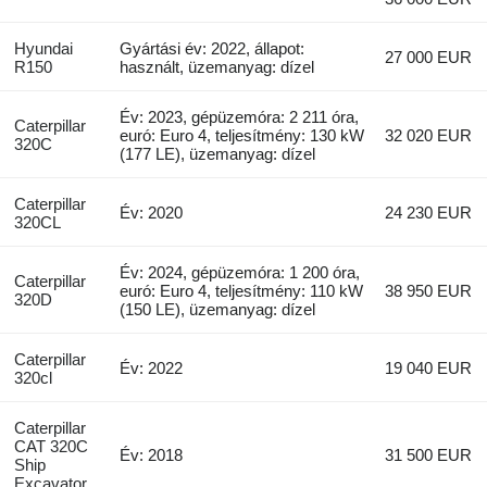
Hyundai
Gyártási év: 2022, állapot:
27 000 EUR
R150
használt, üzemanyag: dízel
Év: 2023, gépüzemóra: 2 211 óra,
Caterpillar
euró: Euro 4, teljesítmény: 130 kW
32 020 EUR
320C
(177 LE), üzemanyag: dízel
Caterpillar
Év: 2020
24 230 EUR
320CL
Év: 2024, gépüzemóra: 1 200 óra,
Caterpillar
euró: Euro 4, teljesítmény: 110 kW
38 950 EUR
320D
(150 LE), üzemanyag: dízel
Caterpillar
Év: 2022
19 040 EUR
320cl
Caterpillar
CAT 320C
Év: 2018
31 500 EUR
Ship
Excavator