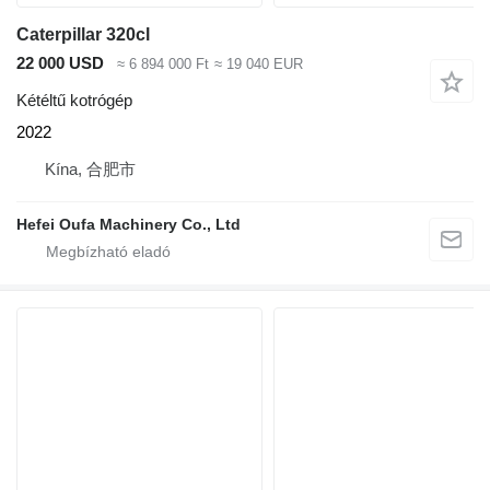
Caterpillar 320cl
22 000 USD
≈ 6 894 000 Ft
≈ 19 040 EUR
Kétéltű kotrógép
2022
Kína, 合肥市
Hefei Oufa Machinery Co., Ltd