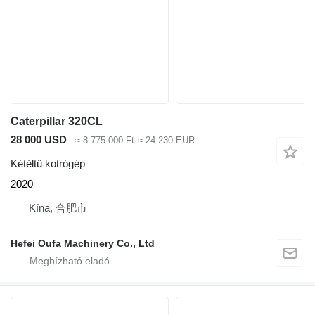
Caterpillar 320CL
28 000 USD
≈ 8 775 000 Ft
≈ 24 230 EUR
Kétéltű kotrógép
2020
Kína, 合肥市
Hefei Oufa Machinery Co., Ltd