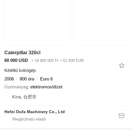
Caterpillar 320cl
60 000 USD
≈ 18 800 000 Ft
≈ 51 930 EUR
Kétéltű kotrógép
2006
800 óra
Euro 6
Üzemanyag
elektromos/dízel
Kína, 合肥市
Hefei Oufa Machinery Co., Ltd