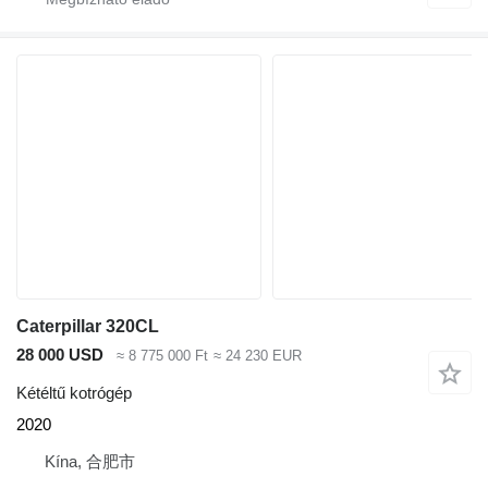
Caterpillar 320CL
28 000 USD
≈ 8 775 000 Ft
≈ 24 230 EUR
Kétéltű kotrógép
2020
Kína, 合肥市