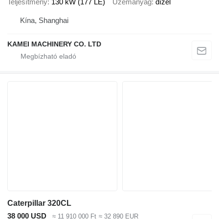
Teljesítmény
130 kW (177 LE)
Üzemanyag
dízel
Kína, Shanghai
KAMEI MACHINERY CO. LTD
Caterpillar 320CL
38 000 USD
≈ 11 910 000 Ft
≈ 32 890 EUR