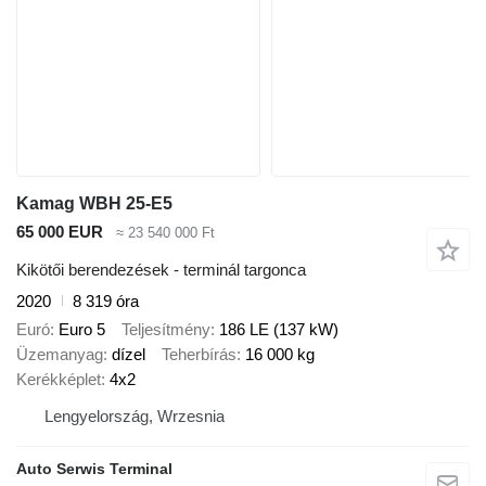
Kamag WBH 25-E5
65 000 EUR
≈ 23 540 000 Ft
Kikötői berendezések - terminál targonca
2020
8 319 óra
Euró
Euro 5
Teljesítmény
186 LE (137 kW)
Üzemanyag
dízel
Teherbírás
16 000 kg
Kerékképlet
4x2
Lengyelország, Wrzesnia
Auto Serwis Terminal