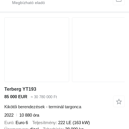
Terberg YT193
85 000 EUR
≈ 30 780 000 Ft
Kikötői berendezések - terminál targonca
2022
10 880 óra
Euró
Euro 6
Teljesítmény
222 LE (163 kW)