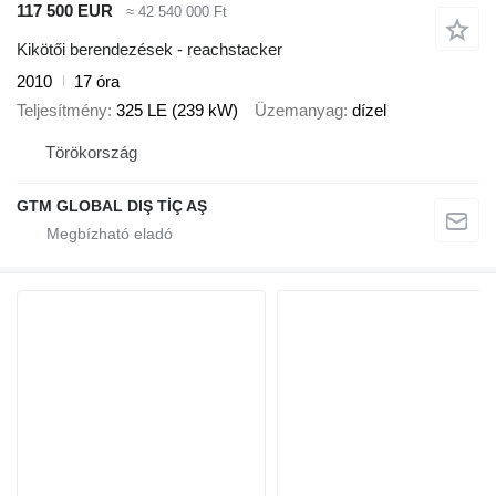
117 500 EUR
≈ 42 540 000 Ft
Kikötői berendezések - reachstacker
2010
17 óra
Teljesítmény
325 LE (239 kW)
Üzemanyag
dízel
Törökország
GTM GLOBAL DIŞ TİÇ AŞ