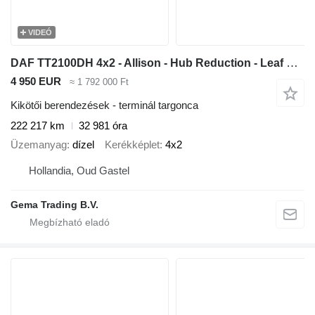
VIDEÓ
DAF TT2100DH 4x2 - Allison - Hub Reduction - Leaf Spring - Drum Brak
4 950 EUR
≈ 1 792 000 Ft
Kikötői berendezések - terminál targonca
222 217 km
32 981 óra
Üzemanyag
dízel
Kerékképlet
4x2
Hollandia, Oud Gastel
Gema Trading B.V.