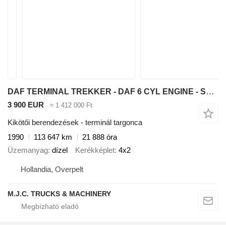
DAF TERMINAL TREKKER - DAF 6 CYL ENGINE - STEEL SPRING - HYDR 5TH WH
3 900 EUR
≈ 1 412 000 Ft
Kikötői berendezések - terminál targonca
1990
113 647 km
21 888 óra
Üzemanyag
dízel
Kerékképlet
4x2
Hollandia, Overpelt
M.J.C. TRUCKS & MACHINERY