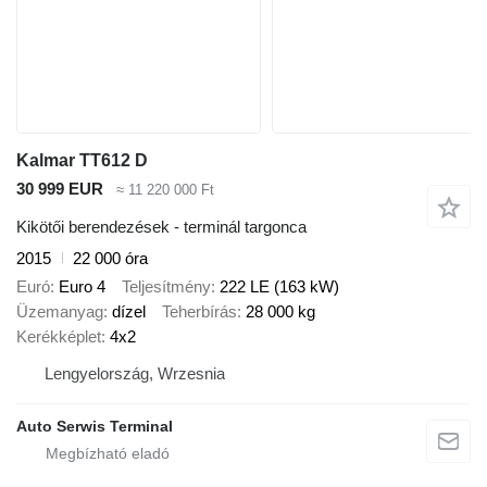
Kalmar TT612 D
30 999 EUR
≈ 11 220 000 Ft
Kikötői berendezések - terminál targonca
2015
22 000 óra
Euró
Euro 4
Teljesítmény
222 LE (163 kW)
Üzemanyag
dízel
Teherbírás
28 000 kg
Kerékképlet
4x2
Lengyelország, Wrzesnia
Auto Serwis Terminal