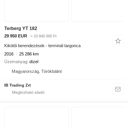
Terberg YT 182
29 950 EUR
≈ 10 840 000 Ft
Kikötői berendezések - terminál targonca
2016
25 286 km
Üzemanyag
dízel
Magyarország, Törökbálint
IB Trading Zrt