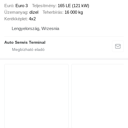
Euró
Euro 3
Teljesítmény
165 LE (121 kW)
Üzemanyag
dízel
Teherbírás
16 000 kg
Kerékképlet
4x2
Lengyelország, Wrzesnia
Auto Serwis Terminal