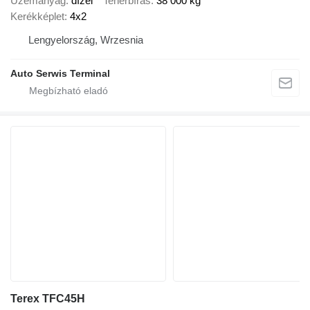
Üzemanyag
dízel
Teherbírás
38 000 kg
Kerékképlet
4x2
Lengyelország, Wrzesnia
Auto Serwis Terminal
Terex TFC45H