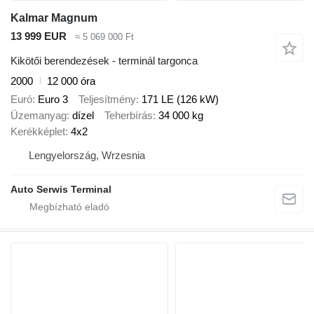
Kalmar Magnum
13 999 EUR
≈ 5 069 000 Ft
Kikötői berendezések - terminál targonca
2000
12 000 óra
Euró
Euro 3
Teljesítmény
171 LE (126 kW)
Üzemanyag
dízel
Teherbírás
34 000 kg
Kerékképlet
4x2
Lengyelország, Wrzesnia
Auto Serwis Terminal