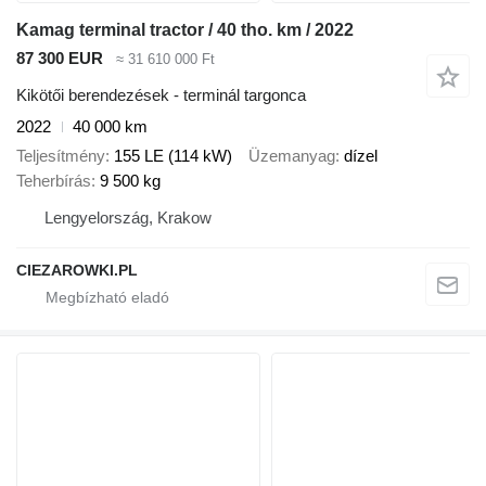
Kamag terminal tractor / 40 tho. km / 2022
87 300 EUR
≈ 31 610 000 Ft
Kikötői berendezések - terminál targonca
2022
40 000 km
Teljesítmény
155 LE (114 kW)
Üzemanyag
dízel
Teherbírás
9 500 kg
Lengyelország, Krakow
CIEZAROWKI.PL