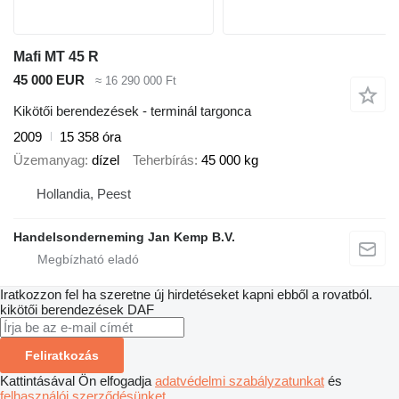
Mafi MT 45 R
45 000 EUR
≈ 16 290 000 Ft
Kikötői berendezések - terminál targonca
2009
15 358 óra
Üzemanyag
dízel
Teherbírás
45 000 kg
Hollandia, Peest
Handelsonderneming Jan Kemp B.V.
Iratkozzon fel ha szeretne új hirdetéseket kapni ebből a rovatból.
kikötői berendezések
DAF
Feliratkozás
Kattintásával Ön elfogadja
adatvédelmi szabályzatunkat
és
felhasználói szerződésünket
.