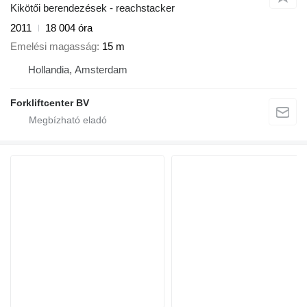
Kikötői berendezések - reachstacker
2011
18 004 óra
Emelési magasság
15 m
Hollandia, Amsterdam
Forkliftcenter BV