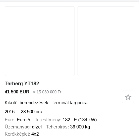
Terberg YT182
41 500 EUR
≈ 15 030 000 Ft
Kikötői berendezések - terminál targonca
2016
28 500 óra
Euró
Euro 5
Teljesítmény
182 LE (134 kW)
Üzemanyag
dízel
Teherbírás
36 000 kg
Kerékképlet
4x2