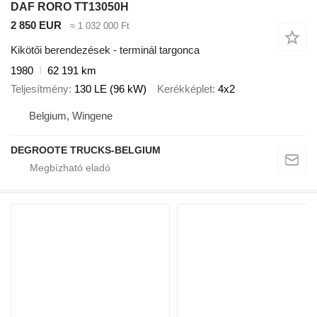
DAF RORO TT13050H
2 850 EUR
≈ 1 032 000 Ft
Kikötői berendezések - terminál targonca
1980
62 191 km
Teljesítmény
130 LE (96 kW)
Kerékképlet
4x2
Belgium, Wingene
DEGROOTE TRUCKS-BELGIUM