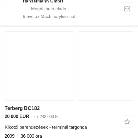
Hanselmann GmbH
6
éve az Machineryline-nál
Terberg BC182
20 000 EUR
≈ 7 242 000 Ft
Kikötői berendezések - terminál targonca
2009
36 000 óra