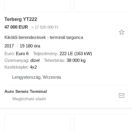
Terberg YT222
47 000 EUR
≈ 17 020 000 Ft
Kikötői berendezések - terminál targonca
2017
19 180 óra
Euró
Euro 6
Teljesítmény
222 LE (163 kW)
Üzemanyag
dízel
Teherbírás
38 000 kg
Kerékképlet
4x2
Lengyelország, Wrzesnia
Auto Serwis Terminal