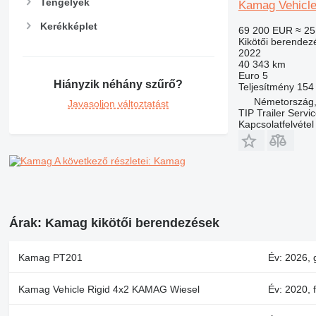
Tengelyek
Kamag Vehicl
Kerékképlet
69 200 EUR
≈ 25
Kikötői berendez
2022
40 343 km
Euro 5
Hiányzik néhány szűrő?
Teljesítmény
154
Németország,
Javasoljon változtatást
TIP Trailer Servi
Kapcsolatfelvétel
A következő részletei: Kamag
Árak: Kamag kikötői berendezések
Kamag PT201
Év: 2026, 
Kamag Vehicle Rigid 4x2 KAMAG Wiesel
Év: 2020, 