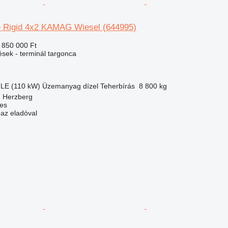
e Rigid 4x2 KAMAG Wiesel
(644995)
 850 000 Ft
ések - terminál targonca
 LE (110 kW)
Üzemanyag
dízel
Teherbírás
8 800 kg
 Herzberg
ces
 az eladóval