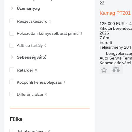
22
Üzemanyag
Kamag PT201
Részecskeszűrő
125 000 EUR
≈ 4
Kikötői berendez
2026
Fokozottan környezetbarát jármű
7 óra
Euro 6
AdBlue tartály
Teljesítmény
204
Lengyelorszá
Sebességváltó
Auto Serwis Term
Kapcsolatfelvétel
Retarder
Központi kenés/olajozás
Differenciálzár
Fülke
Jobbkormányos