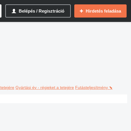
Belépés / Regisztráció
Hirdetés feladása
 tetejére
Gyártási év - régieket a tetejére
Futásteljesítmény ⬊