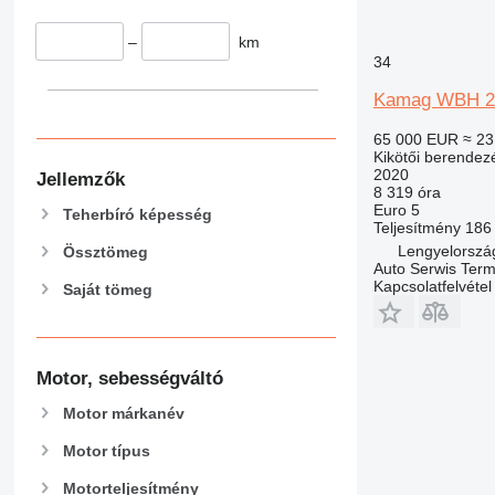
–
km
34
Kamag WBH 2
65 000 EUR
≈ 23
Kikötői berendez
2020
Jellemzők
8 319 óra
Euro 5
Teherbíró képesség
Teljesítmény
186
Lengyelorszá
Össztömeg
Auto Serwis Term
Kapcsolatfelvétel
Saját tömeg
Motor, sebességváltó
Motor márkanév
Motor típus
Motorteljesítmény