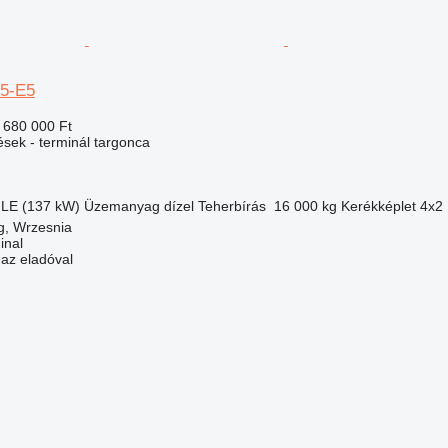
5-E5
 680 000 Ft
ések - terminál targonca
 LE (137 kW)
Üzemanyag
dízel
Teherbírás
16 000 kg
Kerékképlet
4x2
g, Wrzesnia
inal
 az eladóval