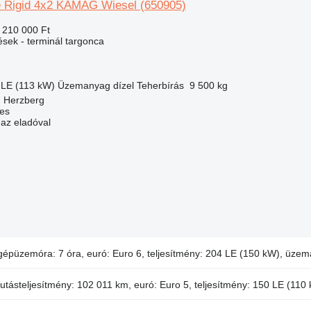
e Rigid 4x2 KAMAG Wiesel
(650905)
 210 000 Ft
ések - terminál targonca
 LE (113 kW)
Üzemanyag
dízel
Teherbírás
9 500 kg
 Herzberg
ces
 az eladóval
gépüzemóra: 7 óra, euró: Euro 6, teljesítmény: 204 LE (150 kW), üzem
futásteljesítmény: 102 011 km, euró: Euro 5, teljesítmény: 150 LE (110