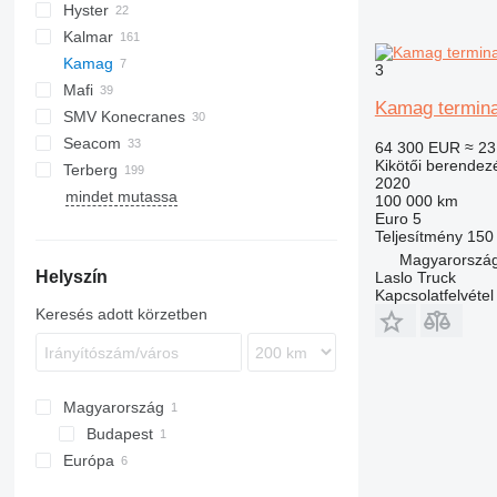
Hyster
HT
F378
CS
HMK
Kalmar
F478
RS
Kamag
F481
DRD
3
Mafi
F500
DRF
SMV
Kamag terminal
SMV Konecranes
DRG
MT
200
ML1812R
RM
Seacom
RTD
R-series
4632 TC5
SRSC
64 300 EUR
≈ 23
Kikötői berendez
Terberg
TR
T-series
SC
RT
E-series
FM
2020
mindet mutassa
TT
SMV
UT
TR
BC
TFC
100 000 km
Euro 5
TT
RT
Teljesítmény
150
TT
Magyarország
Helyszín
YT
Laslo Truck
Kapcsolatfelvétel
Keresés adott körzetben
Magyarország
Budapest
Európa
Lengyelország