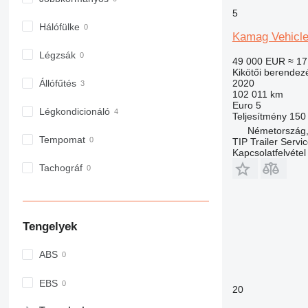
5
Hálófülke
Kamag Vehicl
Légzsák
49 000 EUR
≈ 17
Kikötői berendez
2020
Állófűtés
102 011 km
Euro 5
Légkondicionáló
Teljesítmény
150
Németország,
Tempomat
TIP Trailer Servi
Kapcsolatfelvétel
Tachográf
Tengelyek
ABS
EBS
20