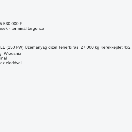
5 530 000 Ft
ések - terminál targonca
 LE (150 kW)
Üzemanyag
dízel
Teherbírás
27 000 kg
Kerékképlet
4x2
g, Wrzesnia
inal
 az eladóval