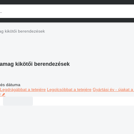
g kikötői berendezések
amag kikötői berendezések
ltés dátuma
Legdrágábbat a tetejére
Legolcsóbbat a tetejére
Gyártási év - újakat a
y ⬈