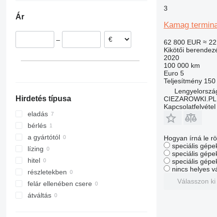
Németország
3
Ár
Románia
Kamag terminal
–
62 800 EUR
≈ 22
Kikötői berendez
2020
100 000 km
Euro 5
Teljesítmény
150
Lengyelorszá
Hirdetés típusa
CIEZAROWKI.PL
Kapcsolatfelvétel
eladás
bérlés
a gyártótól
Hogyan írná le rö
speciális gépek
lízing
speciális gépe
hitel
speciális gépe
nincs helyes v
részletekben
Válasszon ki
felár ellenében csere
átváltás