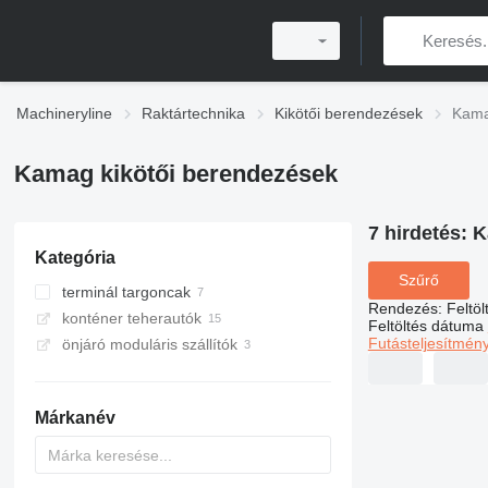
Machineryline
Raktártechnika
Kikötői berendezések
Kama
Kamag kikötői berendezések
7 hirdetés:
K
Kategória
Szűrő
terminál targoncak
Rendezés
:
Feltö
konténer teherautók
Feltöltés dátuma
Futásteljesítmén
önjáró moduláris szállítók
Márkanév