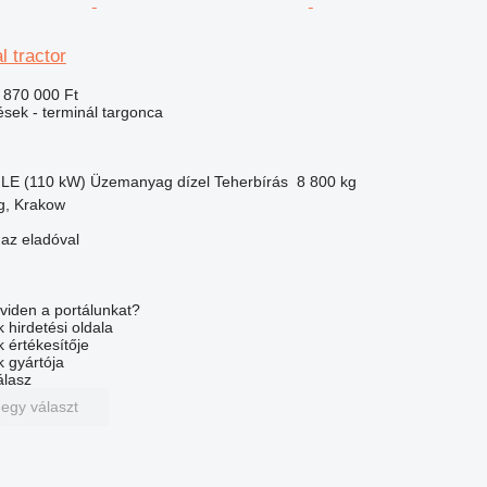
 tractor
 870 000 Ft
ések - terminál targonca
 LE (110 kW)
Üzemanyag
dízel
Teherbírás
8 800 kg
g, Krakow
 az eladóval
viden a portálunkat?
 hirdetési oldala
k értékesítője
k gyártója
álasz
 egy választ