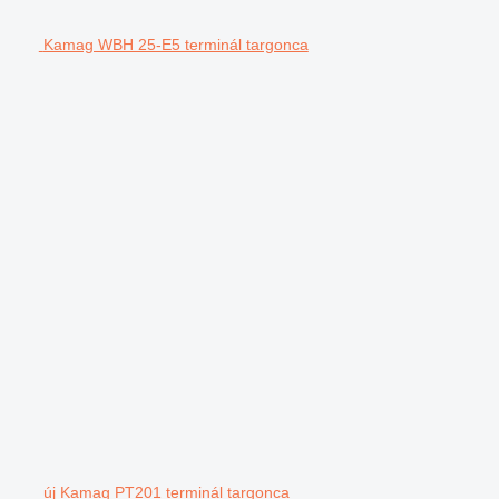
Kamag WBH 25-E5 terminál targonca
új Kamag PT201 terminál targonca