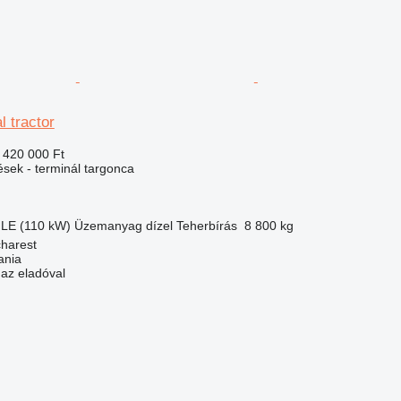
 tractor
 420 000 Ft
ések - terminál targonca
 LE (110 kW)
Üzemanyag
dízel
Teherbírás
8 800 kg
harest
ania
 az eladóval