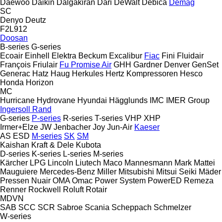
Daewoo
Daikin
Dalgakiran
Dari
DeWalt
Debica
Demag
SC
Denyo
Deutz
F2L912
Doosan
B-series
G-series
Ecoair
Einhell
Elektra Beckum
Excalibur
Fiac
Fini
Fluidair
François
Friulair
Fu Promise Air
GHH
Gardner Denver
GenSet
Generac
Hatz
Haug
Herkules
Hertz Kompressoren
Hesco
Honda
Horizon
MC
Hurricane
Hydrovane
Hyundai
Hägglunds
IMC
IMER Group
Ingersoll Rand
G-series
P-series
R-series
T-series
VHP
XHP
Irmer+Elze
JW
Jenbacher
Joy
Jun-Air
Kaeser
AS
ESD
M-series
SK
SM
Kaishan
Kraft & Dele
Kubota
D-series
K-series
L-series
M-series
Kärcher
LPG
Lincoln
Liutech
Maco
Mannesmann
Mark
Mattei
Mauguiere
Mercedes-Benz
Miller
Mitsubishi
Mitsui Seiki
Mäder
Pressen
Nuair
OMA
Omac
Power System
PowerED
Remeza
Renner
Rockwell
Roluft
Rotair
MDVN
SAB
SCC
SCR
Sabroe
Scania
Scheppach
Schmelzer
W-series