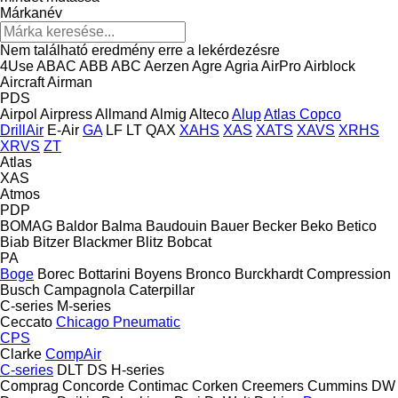
Márkanév
Nem található eredmény erre a lekérdezésre
4Use
ABAC
ABB
ABC
Aerzen
Agre
Agria
AirPro
Airblock
Aircraft
Airman
PDS
Airpol
Airpress
Allmand
Almig
Alteco
Alup
Atlas Copco
DrillAir
E-Air
GA
LF
LT
QAX
XAHS
XAS
XATS
XAVS
XRHS
XRVS
ZT
Atlas
XAS
Atmos
PDP
BOMAG
Baldor
Balma
Baudouin
Bauer
Becker
Beko
Betico
Biab
Bitzer
Blackmer
Blitz
Bobcat
PA
Boge
Borec
Bottarini
Boyens
Bronco
Burckhardt Compression
Busch
Campagnola
Caterpillar
C-series
M-series
Ceccato
Chicago Pneumatic
CPS
Clarke
CompAir
C-series
DLT
DS
H-series
Comprag
Concorde
Contimac
Corken
Creemers
Cummins
DW