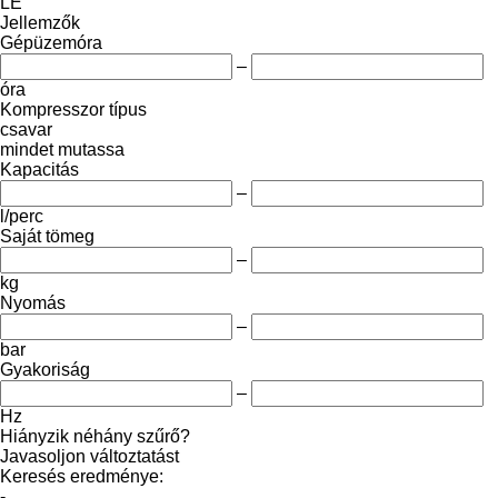
LE
Jellemzők
Gépüzemóra
–
óra
Kompresszor típus
csavar
mindet mutassa
Kapacitás
–
l/perc
Saját tömeg
–
kg
Nyomás
–
bar
Gyakoriság
–
Hz
Hiányzik néhány szűrő?
Javasoljon változtatást
Keresés eredménye:
-