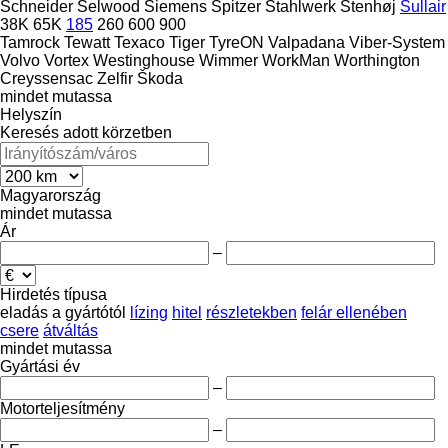
Schneider
Selwood
Siemens
Spitzer
Stahlwerk
Stenhøj
Sullair
38K
65K
185
260
600
900
Tamrock
Tewatt
Texaco
Tiger
TyreON
Valpadana
Viber-System
Volvo
Vortex
Westinghouse
Wimmer
WorkMan
Worthington
Creyssensac
Zelfir
Škoda
mindet mutassa
Helyszín
Keresés adott körzetben
Magyarország
mindet mutassa
Ár
–
Hirdetés típusa
eladás
a gyártótól
lízing
hitel
részletekben
felár ellenében
csere
átváltás
mindet mutassa
Gyártási év
–
Motorteljesítmény
–