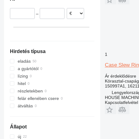
Franciaország
317
R-series
CX290
318
CX330
–
319
CX460
320
322
323
324
Hirdetés típusa
325
1
326
eladás
Case Slew Rin
329
a gyártótól
330
Ár érdeklődésre
lízing
Körasztal-csapág
336
hitel
150997A1, 16211
345
részletekben
Lengyelorszá
HOUSE MACHIN
350
felár ellenében csere
Kapcsolatfelvétel
365
átváltás
375
390
Állapot
DE
E-series
új