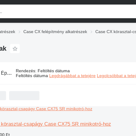
atrészek
Case CX felépítmény alkatrészek
Case CX körasztal-c
ak
Rendezés
:
Feltöltés dátuma
:
Építőipari gép Case CX körasztal-csapágyak
Feltöltés dátuma
Legdrágábbat a tetejére
Legolcsóbbat a tete
 körasztal-csapágy Case CX75 SR minikotró-hoz
00 Ft