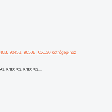
040B, 9045B, 9050B, CX130 kotrógép-hoz
A1, KNB0702, KNB0782,...