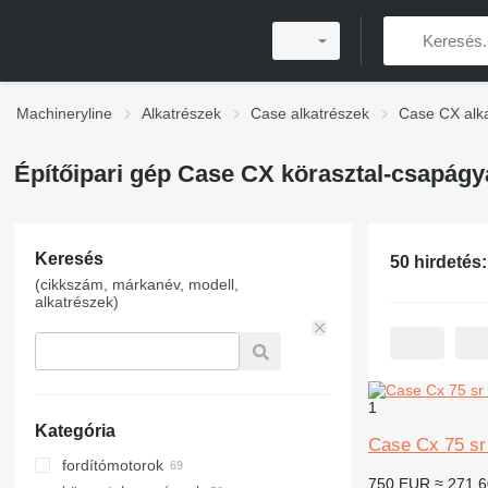
Machineryline
Alkatrészek
Case alkatrészek
Case CX alk
Építőipari gép Case CX körasztal-csapágy
Keresés
50 hirdetés
(cikkszám, márkanév, modell,
alkatrészek)
1
Kategória
Case Cx 75 sr
fordítómotorok
750 EUR
≈ 271 6