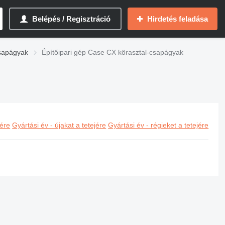
Belépés / Regisztráció
Hirdetés feladása
sapágyak
Építőipari gép Case CX körasztal-csapágyak
jére
Gyártási év - újakat a tetejére
Gyártási év - régieket a tetejére