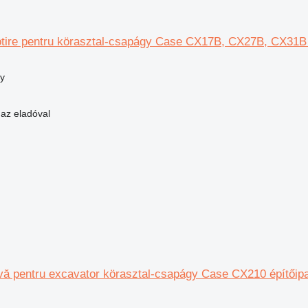
tire pentru körasztal-csapágy Case CX17B, CX27B, CX31B é
y
 az eladóval
vă pentru excavator körasztal-csapágy Case CX210 építőipa