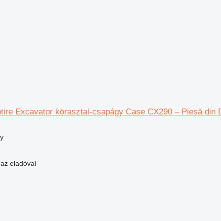
tire Excavator körasztal-csapágy Case CX290 – Piesă din 
y
 az eladóval