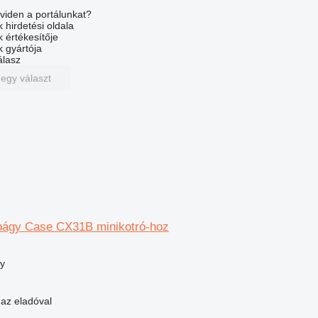
viden a portálunkat?
 hirdetési oldala
k értékesítője
k gyártója
álasz
 egy választ
págy Case CX31B minikotró-hoz
y
 az eladóval