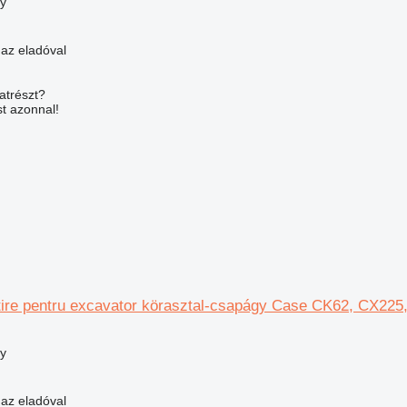
y
 az eladóval
atrészt?
t azonnal!
tire pentru excavator körasztal-csapágy Case CK62, CX225,
y
 az eladóval