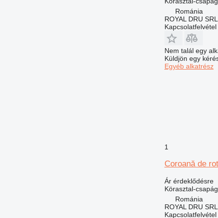
Körasztal-csapág
Románia
ROYAL DRU SRL
Kapcsolatfelvétel
Nem talál egy alk
Küldjön egy kérés
Egyéb alkatrész
1
Coroană de ro
Ár érdeklődésre
Körasztal-csapág
Románia
ROYAL DRU SRL
Kapcsolatfelvétel