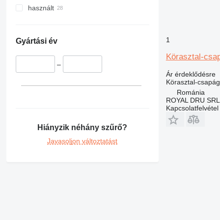
M-series
használt
MH
1
Gyártási év
Körasztal-cs
–
Ár érdeklődésre
Körasztal-csapág
Románia
ROYAL DRU SRL
Kapcsolatfelvétel
Hiányzik néhány szűrő?
Javasoljon változtatást