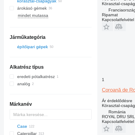
körasztal-csapágyak
Körasztal-csapág
árokásó gémek
Franciaorszá
Ripamat
mindet mutassa
Kapcsolatfelvétel
Járműkategória
építőipari gépek
kotrógépek
minikotrók
Alkatrész típus
árokásó
eredeti pótalkatrész
1
analóg
Coroană de Ro
Ár érdeklődésre
Márkanév
Körasztal-csapág
Románia
ROYAL DRU SRL
Kapcsolatfelvétel
Case
AZ
AX
260LC
BC
320
Caterpillar
1302
323
450