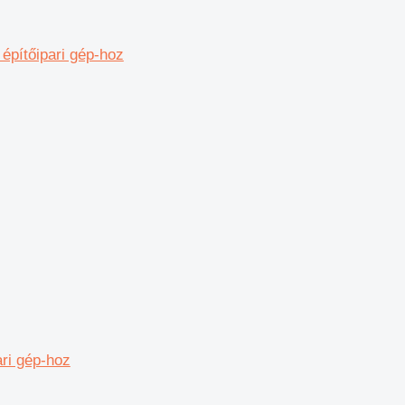
pítőipari gép-hoz
ri gép-hoz