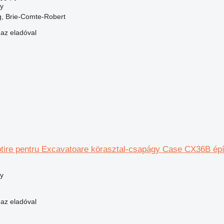
y
g, Brie-Comte-Robert
 az eladóval
tire pentru Excavatoare körasztal-csapágy Case CX36B épí
y
 az eladóval