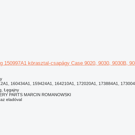
g 150997A1 körasztal-csapágy Case 9020, 9030, 9030B, 9
y
2A1, 160434A1, 159424A1, 164210A1, 172020A1, 173884A1, 173004
g, Łęgajny
ERY PARTS MARCIN ROMANOWSKI
 az eladóval