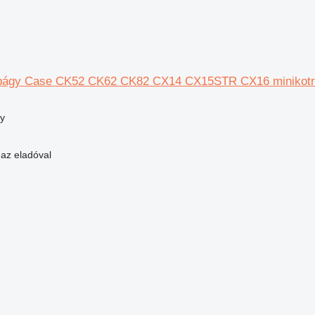
apágy Case CK52 CK62 CK82 CX14 CX15STR CX16 minikotr
y
 az eladóval