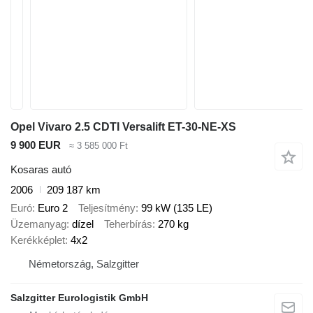
Opel Vivaro 2.5 CDTI Versalift ET-30-NE-XS
9 900 EUR
≈ 3 585 000 Ft
Kosaras autó
2006
209 187 km
Euró
Euro 2
Teljesítmény
99 kW (135 LE)
Üzemanyag
dízel
Teherbírás
270 kg
Kerékképlet
4x2
Németország, Salzgitter
Salzgitter Eurologistik GmbH