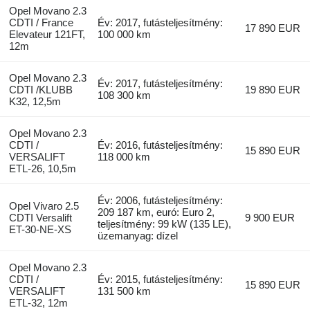
Opel Movano 2.3
CDTI / France
Év: 2017, futásteljesítmény:
17 890 EUR
Elevateur 121FT,
100 000 km
12m
Opel Movano 2.3
Év: 2017, futásteljesítmény:
CDTI /KLUBB
19 890 EUR
108 300 km
K32, 12,5m
Opel Movano 2.3
CDTI /
Év: 2016, futásteljesítmény:
15 890 EUR
VERSALIFT
118 000 km
ETL-26, 10,5m
Év: 2006, futásteljesítmény:
Opel Vivaro 2.5
209 187 km, euró: Euro 2,
CDTI Versalift
9 900 EUR
teljesítmény: 99 kW (135 LE),
ET-30-NE-XS
üzemanyag: dízel
Opel Movano 2.3
CDTI /
Év: 2015, futásteljesítmény:
15 890 EUR
VERSALIFT
131 500 km
ETL-32, 12m