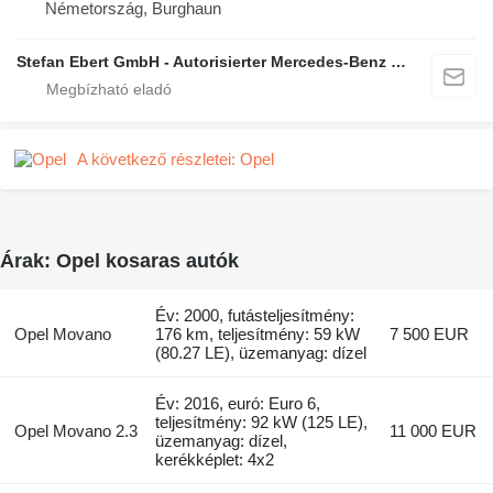
Németország, Burghaun
Stefan Ebert GmbH - Autorisierter Mercedes-Benz Servicepartner
A következő részletei: Opel
Árak: Opel kosaras autók
Év: 2000, futásteljesítmény:
Opel Movano
176 km, teljesítmény: 59 kW
7 500 EUR
(80.27 LE), üzemanyag: dízel
Év: 2016, euró: Euro 6,
teljesítmény: 92 kW (125 LE),
Opel Movano 2.3
11 000 EUR
üzemanyag: dízel,
kerékképlet: 4x2