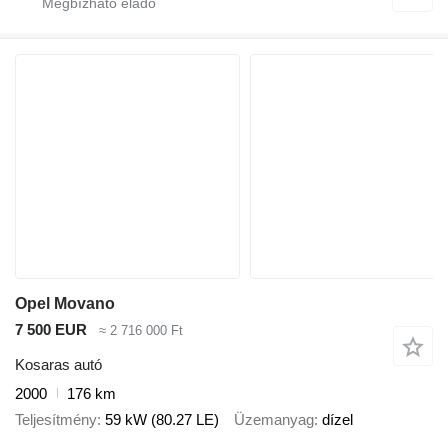
Opel Movano
7 500 EUR
≈ 2 716 000 Ft
Kosaras autó
2000
176 km
Teljesítmény
59 kW (80.27 LE)
Üzemanyag
dízel