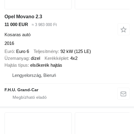
Opel Movano 2.3
11 000 EUR
≈ 3 983 000 Ft
Kosaras autó
2016
Euró
Euro 6
Teljesítmény
92 kW (125 LE)
Üzemanyag
dízel
Kerékképlet
4x2
Hajtás típus
elsőkerék hajtás
Lengyelország, Bieruń
F.H.U. Grand-Car