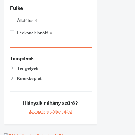
Fülke
Állófűtés
Légkondicionáló
Tengelyek
Tengelyek
Kerékképlet
Hiányzik néhány szűrő?
Javasoljon változtatást