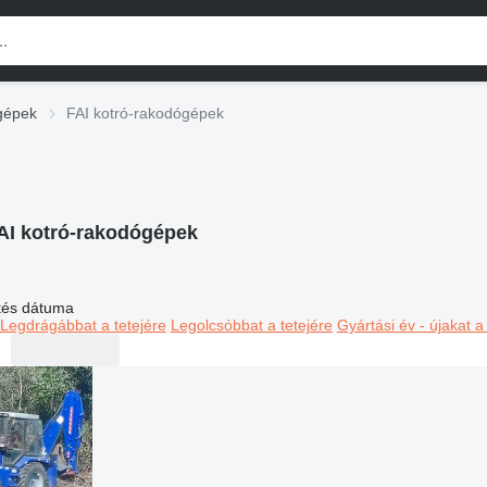
gépek
FAI kotró-rakodógépek
AI kotró-rakodógépek
ltés dátuma
Legdrágábbat a tetejére
Legolcsóbbat a tetejére
Gyártási év - újakat a