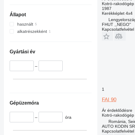
Kotró-rakodógép
1987
Kerékképlet
4x4
Állapot
Lengyelország
használt
FHUT ,,NEGO''
Kapcsolatfelvétel
alkatrészekként
Gyártási év
–
1
FAI 90
Gépüzemóra
Ár érdeklődésre
Kotró-rakodógép
–
óra
Románia, Sei
AUTO KODIN SR
Kapcsolatfelvétel