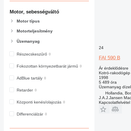
Motor, sebességváltó
Motor típus
Motorteljesítmény
Üzemanyag
24
Részecskeszűrő
FAI 590 B
Fokozottan környezetbarát jármű
Ár érdeklődésre
Kotró-rakodógép
1998
AdBlue tartály
5 489 óra
Üzemanyag
dízel
Retarder
Hollandia, B
J.A.J.Jansen Ma
Központi kenés/olajozás
Kapcsolatfelvétel
Differenciálzár