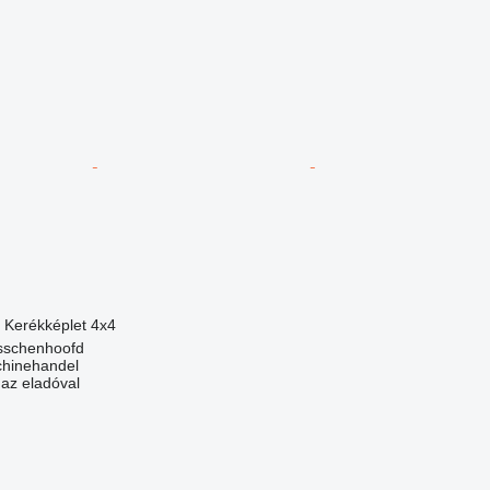
Kerékképlet
4x4
osschenhoofd
chinehandel
 az eladóval