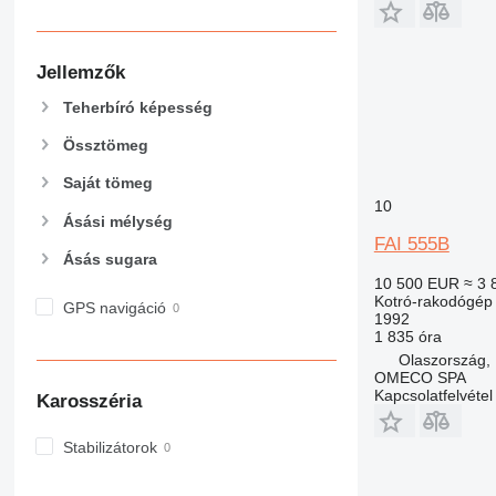
Jellemzők
Teherbíró képesség
Össztömeg
Saját tömeg
10
Ásási mélység
FAI 555B
Ásás sugara
10 500 EUR
≈ 3 
Kotró-rakodógép
GPS navigáció
1992
1 835 óra
Olaszország
OMECO SPA
Kapcsolatfelvétel
Karosszéria
Stabilizátorok