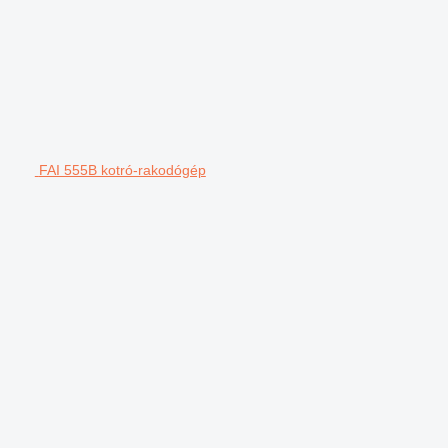
FAI 555B kotró-rakodógép