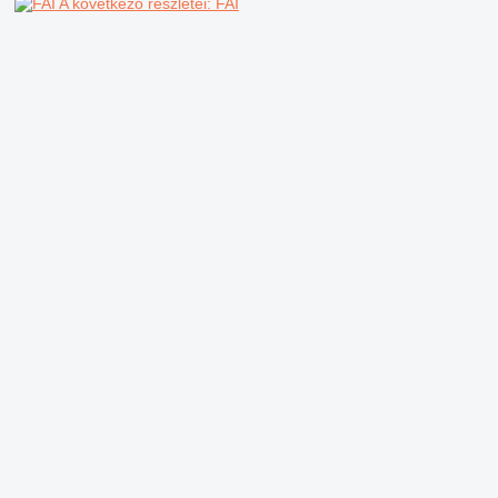
A következő részletei: FAI
Cég
Információk
Rólunk
Általános szerződési 
Segítség
Adatvédelmi irányel
Elérhetőség
Biztonsági tippek
Vélemények a Machin
Magyarország / magyar
Márkakatalógus