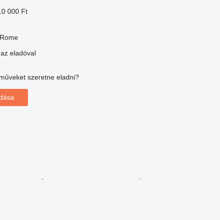
10 000 Ft
, Rome
 az eladóval
műveket szeretne eladni?
adása