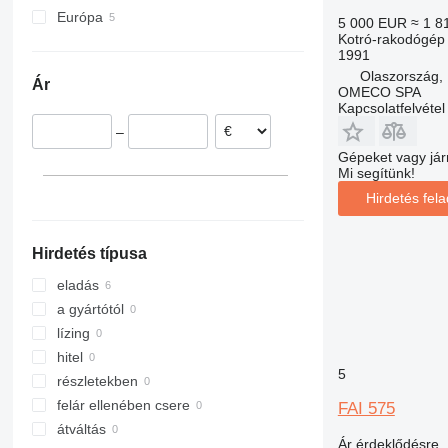
Európa
5 000 EUR
≈ 1 8
Kotró-rakodógép
Olaszország
1991
Románia
Olaszország
Ár
Lengyelország
OMECO SPA
Kapcsolatfelvétel
Hollandia
–
Gépeket vagy jár
Mi segítünk!
Hirdetés fel
Hirdetés típusa
eladás
a gyártótól
lízing
hitel
5
részletekben
felár ellenében csere
FAI 575
átváltás
Ár érdeklődésre