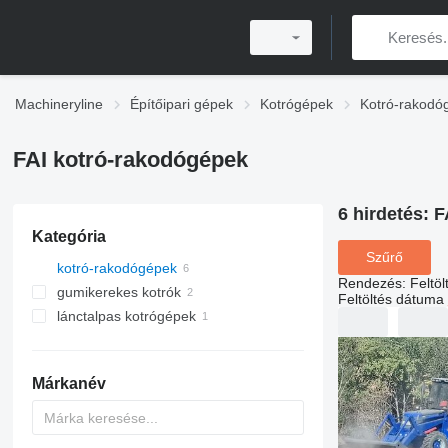
Machineryline
Építőipari gépek
Kotrógépek
Kotró-rakodó
FAI kotró-rakodógépek
6 hirdetés:
F
Kategória
Szűrő
kotró-rakodógépek
Rendezés
:
Feltö
gumikerekes kotrók
Feltöltés dátuma
lánctalpas kotrógépek
Márkanév