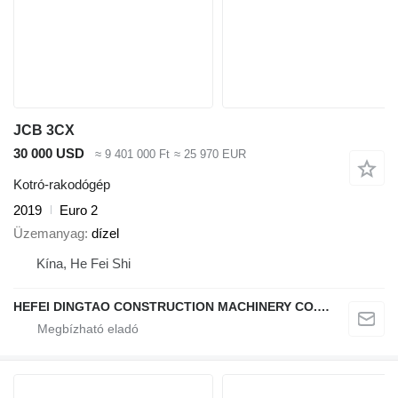
JCB 3CX
30 000 USD
≈ 9 401 000 Ft
≈ 25 970 EUR
Kotró-rakodógép
2019
Euro 2
Üzemanyag
dízel
Kína, He Fei Shi
HEFEI DINGTAO CONSTRUCTION MACHINERY CO., LIMITED