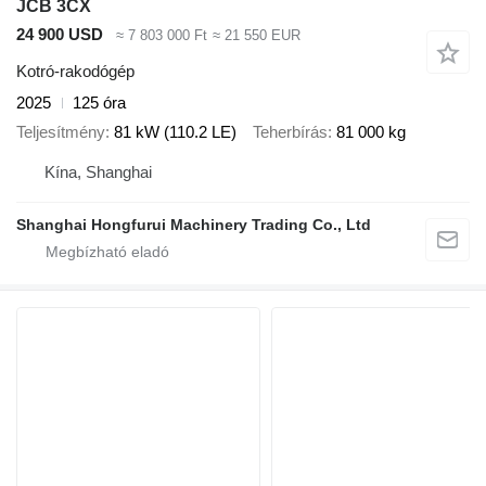
JCB 3CX
24 900 USD
≈ 7 803 000 Ft
≈ 21 550 EUR
Kotró-rakodógép
2025
125 óra
Teljesítmény
81 kW (110.2 LE)
Teherbírás
81 000 kg
Kína, Shanghai
Shanghai Hongfurui Machinery Trading Co., Ltd