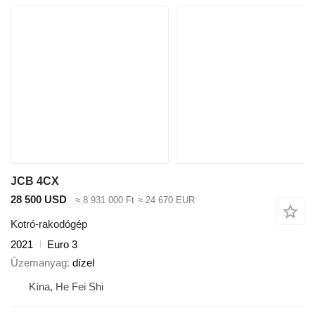
JCB 4CX
28 500 USD
≈ 8 931 000 Ft
≈ 24 670 EUR
Kotró-rakodógép
2021
Euro 3
Üzemanyag
dízel
Kína, He Fei Shi