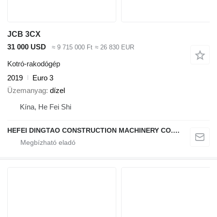
JCB 3CX
31 000 USD
≈ 9 715 000 Ft
≈ 26 830 EUR
Kotró-rakodógép
2019
Euro 3
Üzemanyag
dízel
Kína, He Fei Shi
HEFEI DINGTAO CONSTRUCTION MACHINERY CO., LIMITED