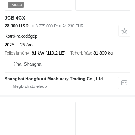
VIDEÓ
JCB 4CX
28 000 USD
≈ 8 775 000 Ft
≈ 24 230 EUR
Kotró-rakodógép
2025
25 óra
Teljesítmény
81 kW (110.2 LE)
Teherbírás
81 800 kg
Kína, Shanghai
Shanghai Hongfurui Machinery Trading Co., Ltd