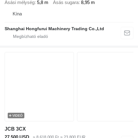
Ásási mélység
5,8 m
Ásás sugara
8,95 m
Kína
Shanghai Hongfurui Machinery Trading Co.,Ltd
VIDEÓ
JCB 3CX
27 500 USD
≈ 8 618 000 Ft
≈ 23 800 EUR