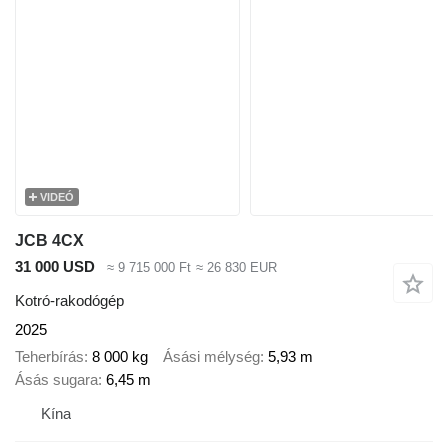
VIDEÓ
JCB 4CX
31 000 USD
≈ 9 715 000 Ft
≈ 26 830 EUR
Kotró-rakodógép
2025
Teherbírás
8 000 kg
Ásási mélység
5,93 m
Ásás sugara
6,45 m
Kína