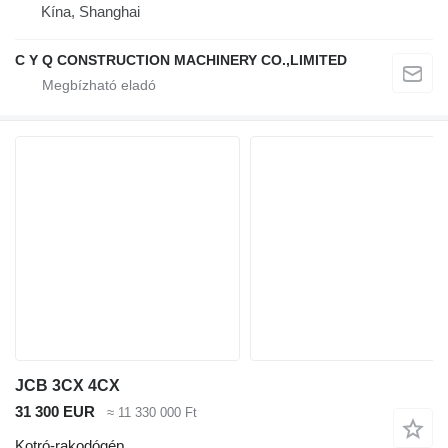
Kína, Shanghai
C Y Q CONSTRUCTION MACHINERY CO.,LIMITED
JCB 3CX 4CX
31 300 EUR
≈ 11 330 000 Ft
Kotró-rakodógép