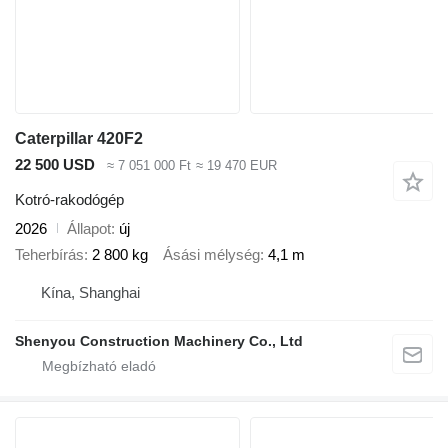
Caterpillar 420F2
22 500 USD
≈ 7 051 000 Ft
≈ 19 470 EUR
Kotró-rakodógép
2026
Állapot
új
Teherbírás
2 800 kg
Ásási mélység
4,1 m
Kína, Shanghai
Shenyou Construction Machinery Co., Ltd