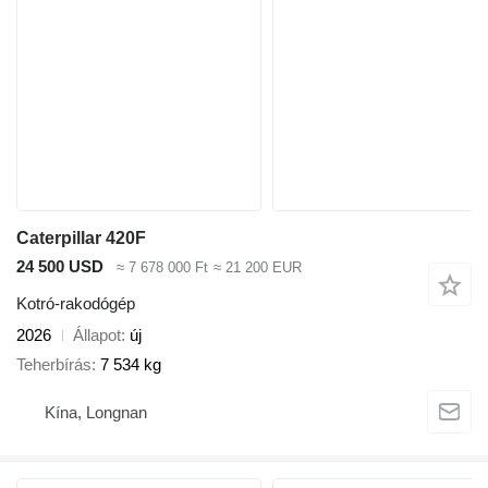
Caterpillar 420F
24 500 USD
≈ 7 678 000 Ft
≈ 21 200 EUR
Kotró-rakodógép
2026
Állapot
új
Teherbírás
7 534 kg
Kína, Longnan