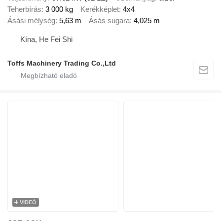
Teherbírás
3 000 kg
Kerékképlet
4x4
Ásási mélység
5,63 m
Ásás sugara
4,025 m
Kína, He Fei Shi
Toffs Machinery Trading Co.,Ltd
VIDEÓ