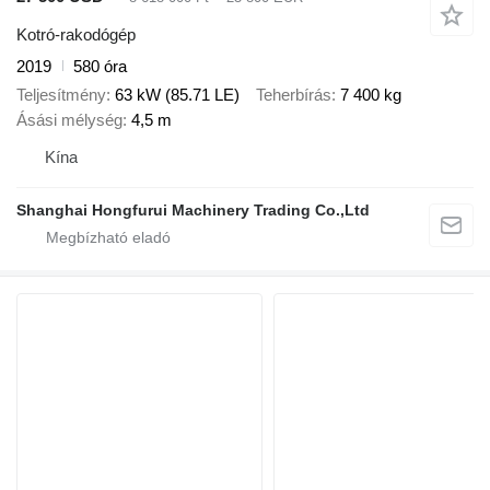
Kotró-rakodógép
2019
580 óra
Teljesítmény
63 kW (85.71 LE)
Teherbírás
7 400 kg
Ásási mélység
4,5 m
Kína
Shanghai Hongfurui Machinery Trading Co.,Ltd