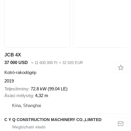
JCB 4X
37 000 USD
≈ 11 600 000 Ft
≈ 32 020 EUR
Kotró-rakodógép
2019
Teljesítmény
72.8 kW (99.04 LE)
Ásási mélység
4,32 m
Kína, Shanghai
C Y Q CONSTRUCTION MACHINERY CO.,LIMITED