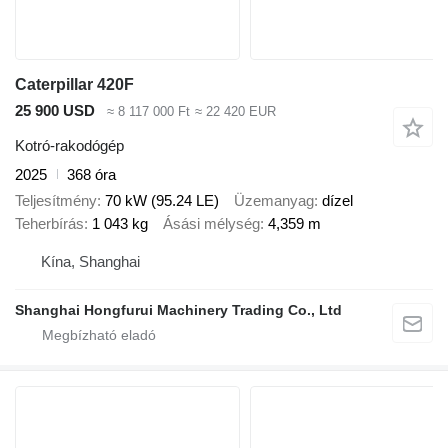
Caterpillar 420F
25 900 USD
≈ 8 117 000 Ft
≈ 22 420 EUR
Kotró-rakodógép
2025
368 óra
Teljesítmény
70 kW (95.24 LE)
Üzemanyag
dízel
Teherbírás
1 043 kg
Ásási mélység
4,359 m
Kína, Shanghai
Shanghai Hongfurui Machinery Trading Co., Ltd