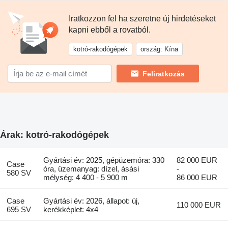
Iratkozzon fel ha szeretne új hirdetéseket
kapni ebből a rovatból.
kotró-rakodógépek
ország: Kína
Feliratkozás
Árak: kotró-rakodógépek
Gyártási év: 2025, gépüzemóra: 330
82 000 EUR
Case
óra, üzemanyag: dízel, ásási
-
580 SV
mélység: 4 400 - 5 900 m
86 000 EUR
Case
Gyártási év: 2026, állapot: új,
110 000 EUR
695 SV
kerékképlet: 4x4