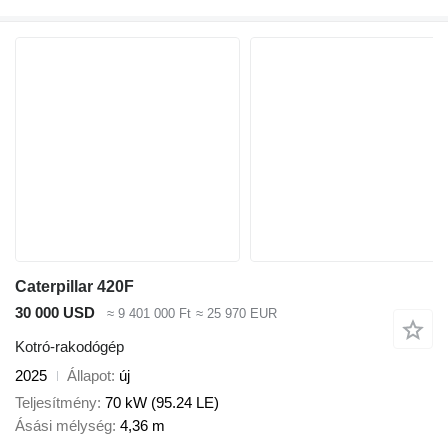
Caterpillar 420F
30 000 USD
≈ 9 401 000 Ft
≈ 25 970 EUR
Kotró-rakodógép
2025
Állapot
új
Teljesítmény
70 kW (95.24 LE)
Ásási mélység
4,36 m