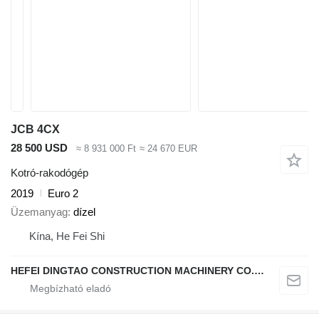
JCB 4CX
28 500 USD
≈ 8 931 000 Ft
≈ 24 670 EUR
Kotró-rakodógép
2019
Euro 2
Üzemanyag
dízel
Kína, He Fei Shi
HEFEI DINGTAO CONSTRUCTION MACHINERY CO., LIMITED