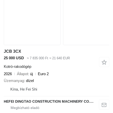
JCB 3CX
25 000 USD
≈ 7 835 000 Ft
≈ 21 640 EUR
Kotró-rakodógép
2026
Állapot
új
Euro 2
Üzemanyag
dízel
Kína, He Fei Shi
HEFEI DINGTAO CONSTRUCTION MACHINERY CO., LIMITED