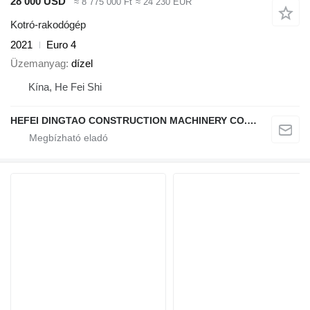
28 000 USD
≈ 8 775 000 Ft
≈ 24 230 EUR
Kotró-rakodógép
2021
Euro 4
Üzemanyag
dízel
Kína, He Fei Shi
HEFEI DINGTAO CONSTRUCTION MACHINERY CO., LIMITED