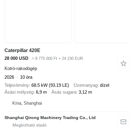
Caterpillar 420E
28 000 USD
≈ 8 775 000 Ft
≈ 24 230 EUR
Kotró-rakodógép
2026
10 óra
Teljesítmény
68.5 kW (93.19 LE)
Üzemanyag
dízel
Ásási mélység
6,9 m
Ásás sugara
3,12 m
Kína, Shanghai
Shanghai Qirong Machinery Trading Co., Ltd