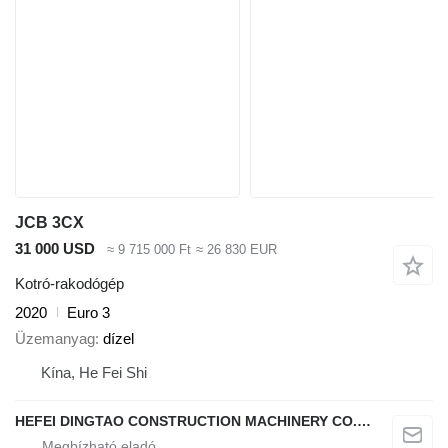
JCB 3CX
31 000 USD
≈ 9 715 000 Ft
≈ 26 830 EUR
Kotró-rakodógép
2020
Euro 3
Üzemanyag
dízel
Kína, He Fei Shi
HEFEI DINGTAO CONSTRUCTION MACHINERY CO., LIMITED