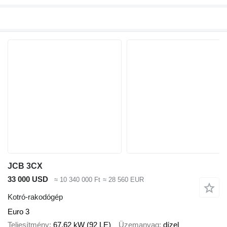
JCB 3CX
33 000 USD
≈ 10 340 000 Ft
≈ 28 560 EUR
Kotró-rakodógép
Euro 3
Teljesítmény
67.62 kW (92 LE)
Üzemanyag
dízel