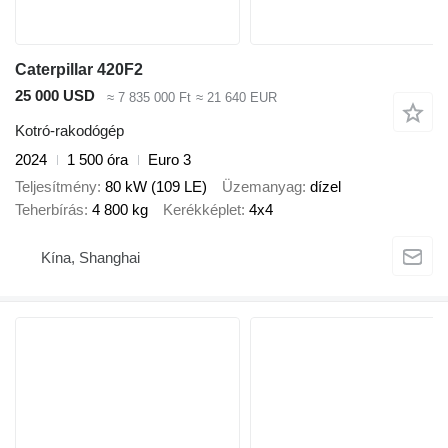
Caterpillar 420F2
25 000 USD
≈ 7 835 000 Ft
≈ 21 640 EUR
Kotró-rakodógép
2024
1 500 óra
Euro 3
Teljesítmény
80 kW (109 LE)
Üzemanyag
dízel
Teherbírás
4 800 kg
Kerékképlet
4x4
Kína, Shanghai