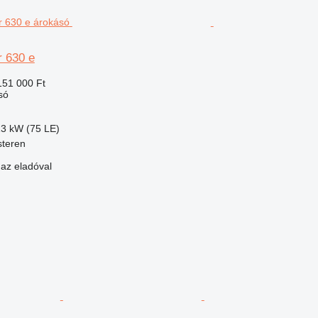
r 630 e
151 000 Ft
só
13 kW (75 LE)
steren
 az eladóval