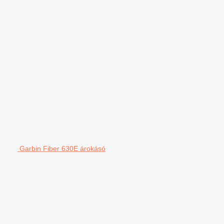
Garbin Fiber 630E árokásó