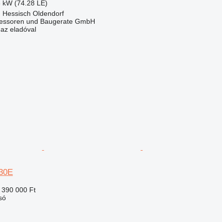
6 kW (74.28 LE)
 Hessisch Oldendorf
essoren und Baugerate GmbH
 az eladóval
630E
 390 000 Ft
só