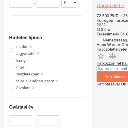
–
318
110
ZL
G-series
Garbin 630 E
319
140X LC
72 500 EUR
≈ 26
320
205
Kotrógép - ároká
2022
321
215
110 óra
322
220X
Teljesítmény
54.
Hirdetés típusa
323
225
Németország,
Hans Warner G
324
245HDLR
eladás
Kapcsolatfelvétel
325
8008
a gyártótól
326
8010
lízing
Iratkozzon fel ha
329
8014
hitel
330
8016
részletekben
Feliratkozás
336
8018
felár ellenében csere
Kattintásával Ön
340
8025
átváltás
345
8026
349
8030
Gyártási év
350
8035
365
8045
–
374
8050