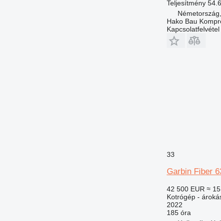
Teljesítmény
54.
Németország,
Hako Bau Kompr
Kapcsolatfelvétel
33
Garbin Fiber 
42 500 EUR
≈ 15
Kotrógép - ároká
2022
185 óra