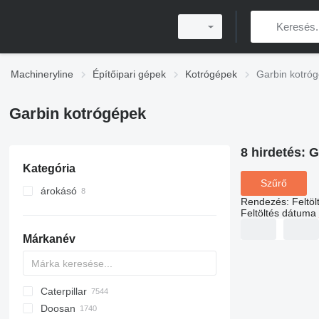
Machineryline
Építőipari gépek
Kotrógépek
Garbin kotró
Garbin kotrógépek
8 hirdetés:
G
Kategória
Szűrő
árokásó
Rendezés
:
Feltö
Feltöltés dátuma
Márkanév
Caterpillar
AX
140W
BC
323
90
CK
440
Doosan
150W
MC
325
180
570
120
CF
S-series
DX
R-series