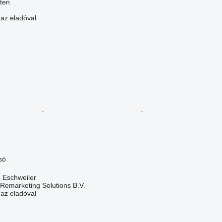
lten
 az eladóval
só
 Eschweiler
emarketing Solutions B.V.
 az eladóval