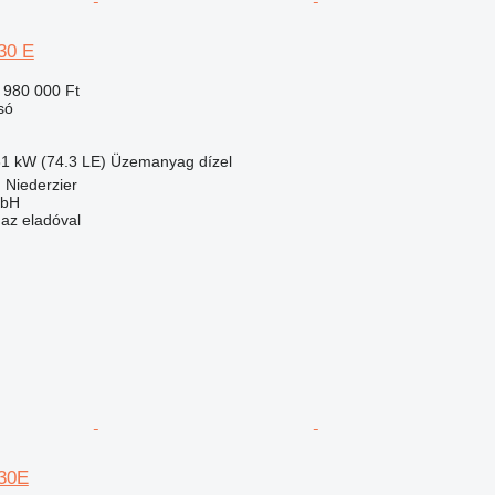
30 E
 980 000 Ft
só
61 kW (74.3 LE)
Üzemanyag
dízel
 Niederzier
mbH
 az eladóval
630E