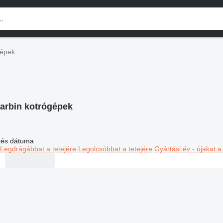
gépek
arbin kotrógépek
ltés dátuma
Legdrágábbat a tetejére
Legolcsóbbat a tetejére
Gyártási év - újakat a