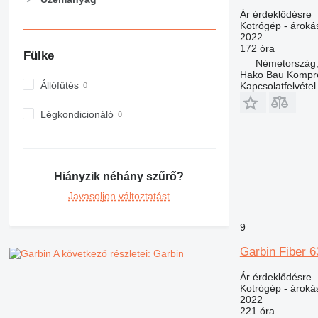
M-series
Ár érdeklődésre
MH
Kotrógép - ároká
2022
NR
172 óra
Fülke
PC
Németország,
Hako Bau Kompr
Állófűtés
Kapcsolatfelvétel
Légkondicionáló
Hiányzik néhány szűrő?
Javasoljon változtatást
9
Garbin Fiber 
A következő részletei: Garbin
Ár érdeklődésre
Kotrógép - ároká
2022
221 óra