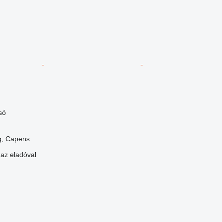
só
g, Capens
 az eladóval