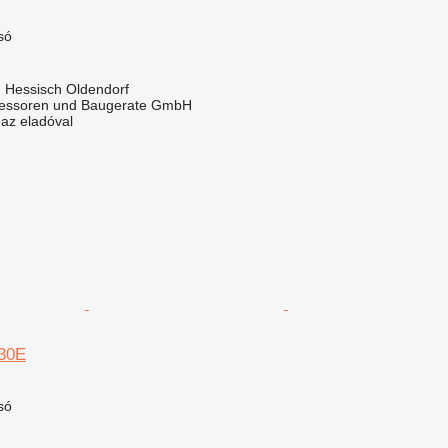
só
 Hessisch Oldendorf
essoren und Baugerate GmbH
 az eladóval
630E
só