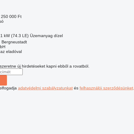
 250 000 Ft
só
61 kW (74.3 LE)
Üzemanyag
dízel
 Bergneustadt
mbH
 az eladóval
 szeretne új hirdetéseket kapni ebből a rovatból.
 elfogadja
adatvédelmi szabályzatunkat
és
felhasználói szerződésünket