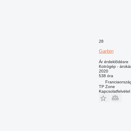
28
Garbin
Ár érdeklődésre
Kotrógép - ároká
2020
538 óra
Franciaorszá
TP Zone
Kapcsolatfelvétel