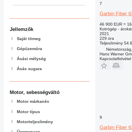
375
8052
7
390
8055
Garbin Fiber 6
395
8056
416
8060
46 900 EUR
≈ 16
420
8065
Jellemzők
Kotrógép - ároká
2021
422
8080
229 óra
Saját tömeg
424
8085
Teljesítmény
54.
Gépüzemóra
Németország,
426
JS
Hans Warner G
428
JZ
Kapcsolatfelvétel
Ásási mélység
430
NXT
Ásás sugara
432
434
438
Motor, sebességváltó
444
C-series
Motor márkanév
D series
Motor típus
E-series
9
F-series
Motorteljesítmény
Garbin Fiber 
GC
Üzemanyag