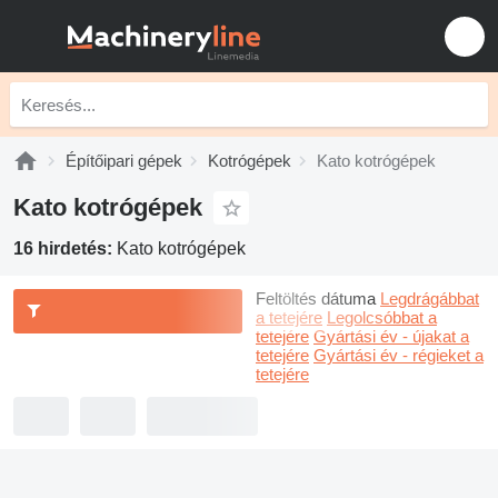
Építőipari gépek
Kotrógépek
Kato kotrógépek
Kato kotrógépek
16 hirdetés:
Kato kotrógépek
Feltöltés dátuma
Legdrágábbat
a tetejére
Legolcsóbbat a
tetejére
Gyártási év - újakat a
tetejére
Gyártási év - régieket a
tetejére