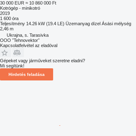
30 000 EUR
≈ 10 860 000 Ft
Kotrógép - minikotró
2019
1 600 óra
Teljesítmény
14.26 kW (19.4 LE)
Üzemanyag
dízel
Ásási mélység
2,46 m
Ukrajna, s. Tarasivka
OOO "Tehnovektor"
Kapcsolatfelvétel az eladóval
Gépeket vagy járműveket szeretne eladni?
Mi segítünk!
Hirdetés feladása