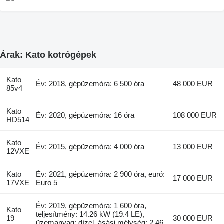
Árak: Kato kotrógépek
Kato
Év: 2018, gépüzemóra: 6 500 óra
48 000 EUR
85v4
Kato
Év: 2020, gépüzemóra: 16 óra
108 000 EUR
HD514
Kato
Év: 2015, gépüzemóra: 4 000 óra
13 000 EUR
12VXE
Kato
Év: 2021, gépüzemóra: 2 900 óra, euró:
17 000 EUR
17VXE
Euro 5
Év: 2019, gépüzemóra: 1 600 óra,
Kato
teljesítmény: 14.26 kW (19.4 LE),
19
30 000 EUR
üzemanyag: dízel, ásási mélység: 2,46