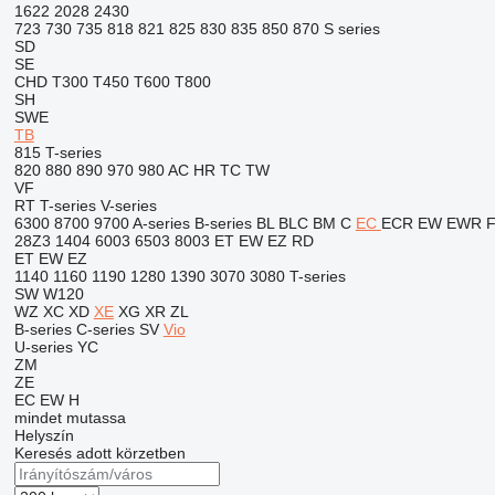
1622
2028
2430
723
730
735
818
821
825
830
835
850
870
S series
SD
SE
CHD
T300
T450
T600
T800
SH
SWE
TB
815
T-series
820
880
890
970
980
AC
HR
TC
TW
VF
RT
T-series
V-series
6300
8700
9700
A-series
B-series
BL
BLC
BM
C
EC
ECR
EW
EWR
28Z3
1404
6003
6503
8003
ET
EW
EZ
RD
ET
EW
EZ
1140
1160
1190
1280
1390
3070
3080
T-series
SW
W120
WZ
XC
XD
XE
XG
XR
ZL
B-series
C-series
SV
Vio
U-series
YC
ZM
ZE
EC
EW
H
mindet mutassa
Helyszín
Keresés adott körzetben