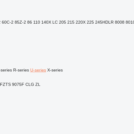
2
60C-2
85Z-2
86
110
140X LC
205
215
220X
225
245HDLR
8008
801
series
R-series
U-series
X-series
5FZTS
9075F
CLG
ZL