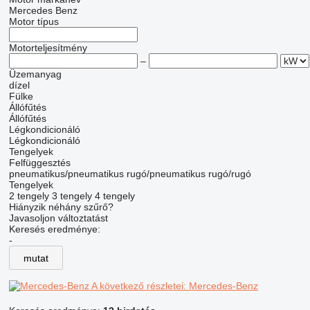
Mercedes Benz
Motor típus
Motorteljesítmény
–
Üzemanyag
dízel
Fülke
Állófűtés
Állófűtés
Légkondicionáló
Légkondicionáló
Tengelyek
Felfüggesztés
pneumatikus/pneumatikus
rugó/pneumatikus
rugó/rugó
Tengelyek
2 tengely
3 tengely
4 tengely
Hiányzik néhány szűrő?
Javasoljon változtatást
Keresés eredménye:
-
mutat
A következő részletei: Mercedes-Benz