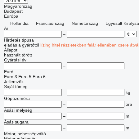
Magyarország
Budapest
Európa
Hollandia
Franciaország
Németország
Egyesült Királys
Ár
–
Hirdetés típusa
eladás
a gyártótól
lízing
hitel
részletekben
felár ellenében csere
átvá
Állapot
használt
törött
Gyártási év
–
Euró
Euro 3
Euro 5
Euro 6
Jellemzők
Saját tömeg
–
kg
Gépüzemóra
–
óra
Ásási mélység
–
m
Ásás sugara
–
m
Motor, sebességváltó
Motor márkanév