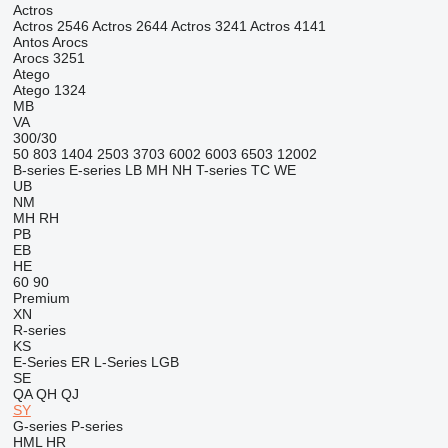
Actros
Actros 2546
Actros 2644
Actros 3241
Actros 4141
Antos
Arocs
Arocs 3251
Atego
Atego 1324
MB
VA
300/30
50
803
1404
2503
3703
6002
6003
6503
12002
B-series
E-series
LB
MH
NH
T-series
TC
WE
UB
NM
MH
RH
PB
EB
HE
60
90
Premium
XN
R-series
KS
E-Series
ER
L-Series
LGB
SE
QA
QH
QJ
SY
G-series
P-series
HML
HR