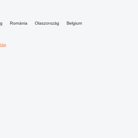
ág
Románia
Olaszország
Belgium
ltás