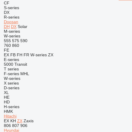
CF
S-series
DX
R-series
Doosan
DH
DX
Solar
M-series
W-series
555
575
590
760
860
FE
EX
FB
FH
FR
W-series
ZX
E-series
5000
Transit
T series
F-series
MHL
W-series
X series
D-series
XL
HE
HD
H-series
HMK
Hitachi
EX
KH
ZX
Zaxis
806
807
906
Hyundai