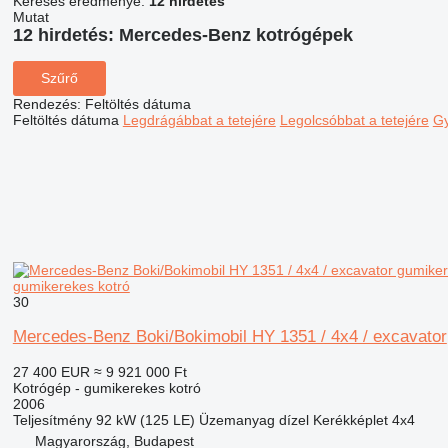
Keresés eredménye:
12 hirdetés
Mutat
12 hirdetés:
Mercedes-Benz kotrógépek
Szűrő
Rendezés
:
Feltöltés dátuma
Feltöltés dátuma
Legdrágábbat a tetejére
Legolcsóbbat a tetejére
Gy
gumikerekes kotró
30
Mercedes-Benz Boki/Bokimobil HY 1351 / 4x4 / excavator
27 400 EUR
≈ 9 921 000 Ft
Kotrógép - gumikerekes kotró
2006
Teljesítmény
92 kW (125 LE)
Üzemanyag
dízel
Kerékképlet
4x4
Magyarország, Budapest