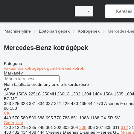
Machineryline
Építőipari gépek
Kotrógépek
Mercedes-Ben
Mercedes-Benz kotrógépek
Kategória
vákuumos kotrógépek
gumikerekes kotrók
Márkanév
Nem található eredmény erre a lekérdezésre
AX
140W
150W
225LC
250MH
260LC
1302
1304
1404
1504
1505
160
BC
MC
323
325
328
331
334
337
341
425
430
435
442
773
A series
E serie
90
180
CK
440
570
580
590
688
695
770
788
851
1088
1188
CX
SR
SV
Caterpillar
120
212
215
235
245
301
302
303
304
305
306
307
308
311
312
31
430
432
434
438
444
C-series
D series
E-series
F-series
GC
M-seri