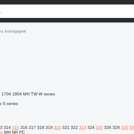
z kotrógépek
4
1704
1804
MH
TW
W series
s
S series
3
314
315
316
317
318
319
320
321
322
323
324
325
326
329
330
33
es
MH
NR
PC