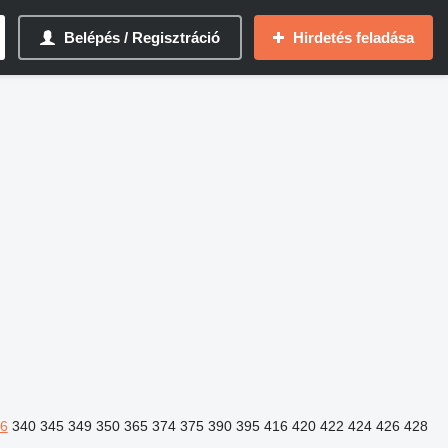
Belépés / Regisztráció
Hirdetés feladása
6
340
345
349
350
365
374
375
390
395
416
420
422
424
426
428