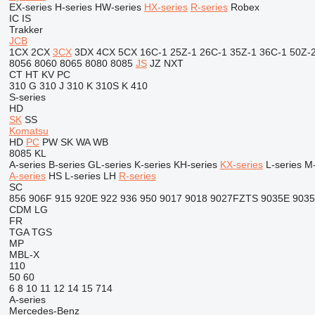
EX-series
H-series
HW-series
HX-series
R-series
Robex
IC
IS
Trakker
JCB
1CX
2CX
3CX
3DX
4CX
5CX
16C-1
25Z-1
26C-1
35Z-1
36C-1
50Z-
8056
8060
8065
8080
8085
JS
JZ
NXT
CT
HT
KV
PC
310 G
310 J
310 K
310S K
410
S-series
HD
SK
SS
Komatsu
HD
PC
PW
SK
WA
WB
8085
KL
A-series
B-series
GL-series
K-series
KH-series
KX-series
L-series
M-
A-series
HS
L-series
LH
R-series
SC
856
906F
915
920E
922
936
950
9017
9018
9027FZTS
9035E
903
CDM
LG
FR
TGA
TGS
MP
MBL-X
110
50
60
6
8
10
11
12
14
15
714
A-series
Mercedes-Benz