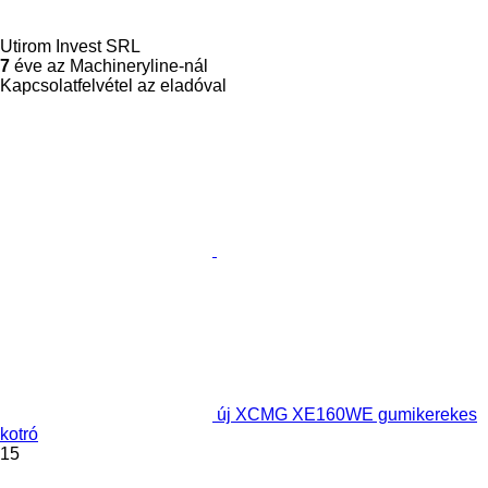
Utirom Invest SRL
7
éve az Machineryline-nál
Kapcsolatfelvétel az eladóval
új XCMG XE160WE gumikerekes
kotró
15