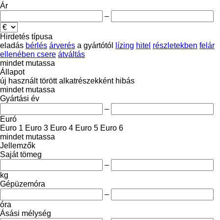
Ár
–
Hirdetés típusa
eladás
bérlés
árverés
a gyártótól
lízing
hitel
részletekben
felár
ellenében csere
átváltás
mindet mutassa
Állapot
új
használt
törött
alkatrészekként
hibás
mindet mutassa
Gyártási év
–
Euró
Euro 1
Euro 3
Euro 4
Euro 5
Euro 6
mindet mutassa
Jellemzők
Saját tömeg
–
kg
Gépüzemóra
–
óra
Ásási mélység