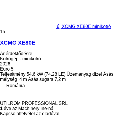
új XCMG XE80E minikotró
15
XCMG XE80E
Ár érdeklődésre
Kotrógép - minikotró
2026
Euro 5
Teljesítmény
54.6 kW (74.28 LE)
Üzemanyag
dízel
Ásási
mélység
4 m
Ásás sugara
7,2 m
Románia
UTILROM PROFESSIONAL SRL
1
éve az Machineryline-nál
Kapcsolatfelvétel az eladóval