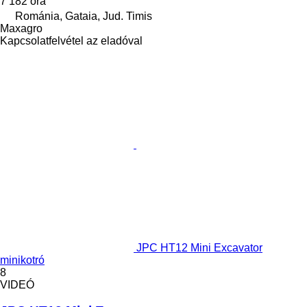
7 182 óra
Románia, Gataia, Jud. Timis
Maxagro
Kapcsolatfelvétel az eladóval
JPC HT12 Mini Excavator
minikotró
8
VIDEÓ