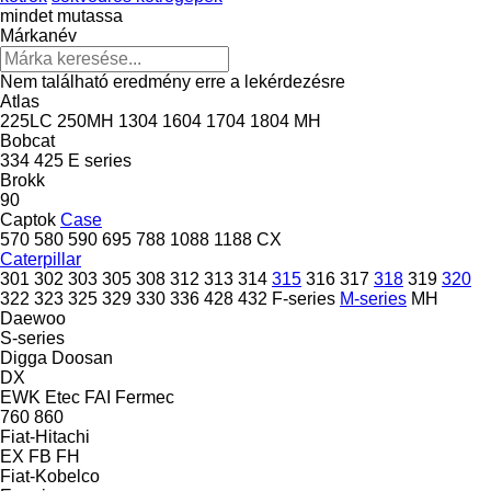
mindet mutassa
Márkanév
Nem található eredmény erre a lekérdezésre
Atlas
225LC
250MH
1304
1604
1704
1804
MH
Bobcat
334
425
E series
Brokk
90
Captok
Case
570
580
590
695
788
1088
1188
CX
Caterpillar
301
302
303
305
308
312
313
314
315
316
317
318
319
320
322
323
325
329
330
336
428
432
F-series
M-series
MH
Daewoo
S-series
Digga
Doosan
DX
EWK
Etec
FAI
Fermec
760
860
Fiat-Hitachi
EX
FB
FH
Fiat-Kobelco