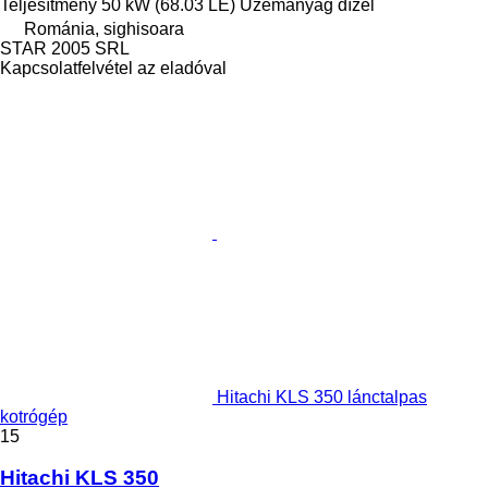
Teljesítmény
50 kW (68.03 LE)
Üzemanyag
dízel
Románia, sighisoara
STAR 2005 SRL
Kapcsolatfelvétel az eladóval
Hitachi KLS 350 lánctalpas
kotrógép
15
Hitachi KLS 350