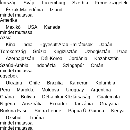
Írország
Svájc
Luxemburg
Szerbia
Feröer-szigetek
Észak-Macedónia
Izland
mindet mutassa
Amerika
Mexikó
USA
Kanada
mindet mutassa
Ázsia
Kína
India
Egyesült Arab Emirátusok
Japán
Törökország
Grúzia
Kirgizisztán
Üzbegisztán
Izrael
Azerbajdzsán
Dél-Korea
Jordánia
Kazahsztán
Szaúd-Arábia
Indonézia
Szingapúr
Omán
mindet mutassa
egyebek
Ukrajna
Chile
Brazília
Kamerun
Kolumbia
Peru
Marokkó
Moldova
Uruguay
Argentína
Ghána
Bolívia
Dél-afrikai Köztársaság
Guatemala
Nigéria
Ausztrália
Ecuador
Tanzánia
Guayana
Burkina Faso
Sierra Leone
Pápua Új-Guinea
Kenya
Dzsibuti
Libéria
mindet mutassa
mindet mutassa