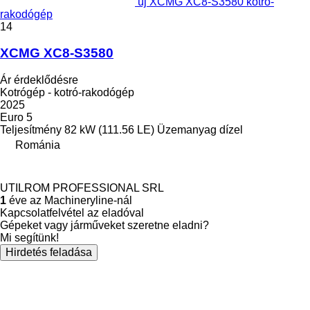
új XCMG XC8-S3580 kotró-
rakodógép
14
XCMG XC8-S3580
Ár érdeklődésre
Kotrógép - kotró-rakodógép
2025
Euro 5
Teljesítmény
82 kW (111.56 LE)
Üzemanyag
dízel
Románia
UTILROM PROFESSIONAL SRL
1
éve az Machineryline-nál
Kapcsolatfelvétel az eladóval
Gépeket vagy járműveket szeretne eladni?
Mi segítünk!
Hirdetés feladása