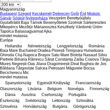
Magyarország
Budapest
Szeged
Kecskemét
Debrecen
Győr
Érd
Miskolc
Sárvár
Sóskút
Nyíregyháza
Veszprém
Berettyóújfalu
Gyulafirátót
Baja
Tárnok
Besenyőtelek
Szolnok
Sárkeresztes
Mikepércs
Mezőtúr
Márianosztra
Keszthely
Várdomb
Üröm
Tapolca
Balassagyarmat
Ajka
mindet mutassa
Európa
Hollandia
Németország
Lengyelország
Románia
Baia Mare
Bucharest
Oradea
Ploiești
Timişoara
Hunedoara
Ghiroda
Cluj-Napoca
Braşov
Satu Mare
Bistrița
Nasaud
Sibiu
Pietrele
Biharia
Râmnicu Sărat
Constanța
Zalău
Craiova
Târgu
Mureș
Negrești-Oaș
Jilava
Dragomirești-Deal
Bughea de Jos
Bâldana
Târgoviște
Salcea
Petroșani
Măgurele
Bocșa
Becicherecu Mic
mindet mutassa
Spanyolország
Egyesült Királyság
Franciaország
Olaszország
Litvánia
Belgium
Norvégia
Finnország
Dánia
Ausztria
Csehország
Portugália
Észtország
Svédország
Lettország
Szlovákia
Szlovénia
Horvátország
Bulgária
Görögország