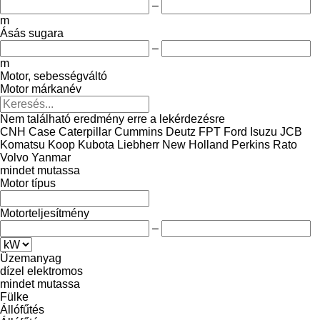
–
m
Ásás sugara
–
m
Motor, sebességváltó
Motor márkanév
Nem található eredmény erre a lekérdezésre
CNH
Case
Caterpillar
Cummins
Deutz
FPT
Ford
Isuzu
JCB
Komatsu
Koop
Kubota
Liebherr
New Holland
Perkins
Rato
Volvo
Yanmar
mindet mutassa
Motor típus
Motorteljesítmény
–
Üzemanyag
dízel
elektromos
mindet mutassa
Fülke
Állófűtés