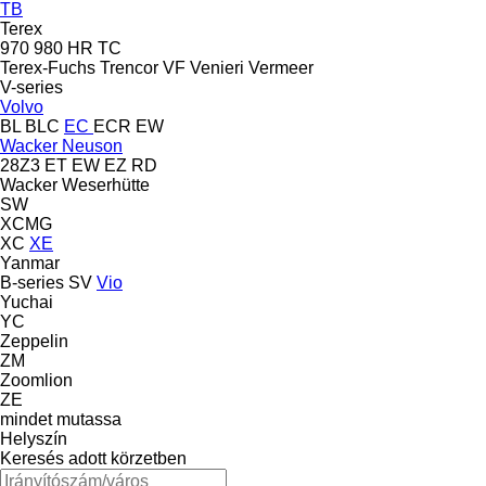
TB
Terex
970
980
HR
TC
Terex-Fuchs
Trencor
VF Venieri
Vermeer
V-series
Volvo
BL
BLC
EC
ECR
EW
Wacker Neuson
28Z3
ET
EW
EZ
RD
Wacker
Weserhütte
SW
XCMG
XC
XE
Yanmar
B-series
SV
Vio
Yuchai
YC
Zeppelin
ZM
Zoomlion
ZE
mindet mutassa
Helyszín
Keresés adott körzetben