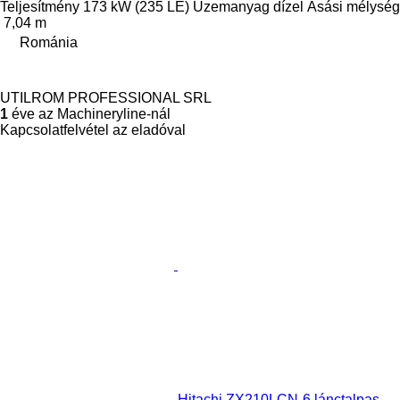
Teljesítmény
173 kW (235 LE)
Üzemanyag
dízel
Ásási mélység
7,04 m
Románia
UTILROM PROFESSIONAL SRL
1
éve az Machineryline-nál
Kapcsolatfelvétel az eladóval
Hitachi ZX210LCN-6 lánctalpas