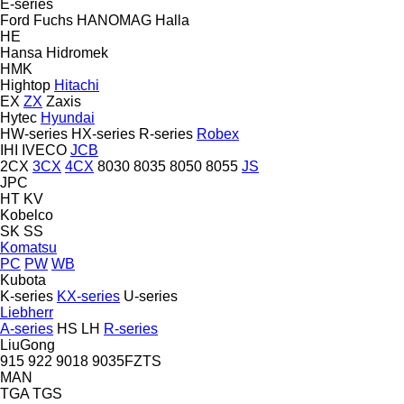
E-series
Ford
Fuchs
HANOMAG
Halla
HE
Hansa
Hidromek
HMK
Hightop
Hitachi
EX
ZX
Zaxis
Hytec
Hyundai
HW-series
HX-series
R-series
Robex
IHI
IVECO
JCB
2CX
3CX
4CX
8030
8035
8050
8055
JS
JPC
HT
KV
Kobelco
SK
SS
Komatsu
PC
PW
WB
Kubota
K-series
KX-series
U-series
Liebherr
A-series
HS
LH
R-series
LiuGong
915
922
9018
9035FZTS
MAN
TGA
TGS