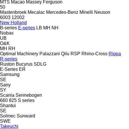
MTS
Macao
Massey Ferguson
50
Mastenbroek
Mecalac
Mercedes-Benz
Minelli
Neuson
6003
12002
New Holland
B-series
E-series
LB
MH
NH
Nobas
UB
O&K
MH
RH
Optimal Machinery
Palazzani
Qilu
RSP
Rhino-Cross
Rippa
R-series
Ruston Bucyrus
SDLG
E-Series
ER
Samsung
SE
Sany
SY
Scania
Sennebogen
660
825
S series
Shantui
SE
Solmec
Sunward
SWE
Takeuchi