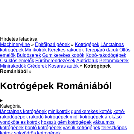
Hirdetés feladása
Machineryline
»
Építőipari gépek
»
Kotrógépek
Lánctalpas
kotrógépek
Minikotrók
Kerekes rakodók
Terepjáró daruk
Ollós
emelők
Buldózerek
Gumikerekes kotrók
Kotró-rakodógépek
Csuklós emelők
Fúróberendezések
Autódaruk
Betonmixerek
Minirakodók
Gréderek
Kosaras autók
»
Kotrógépek
Romániából
»
Kotrógépek Romániából
Kategória
lánctalpas kotrógépek
minikotrók
gumikerekes kotrók
kotró-
rakodógépek
rakodó kotrógépek
midi kotrógépek
árokásó
vonóköteles kotrók
hosszú gém kotrógépek
vákuumos
kotrógépek
bontó kotrógépek
vasúti kotrógépek
teleszkópos
kotrók
sokvödrös kotrógépek