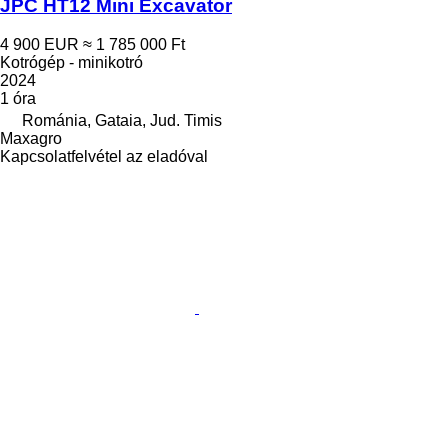
JPC HT12 Mini Excavator
4 900 EUR
≈ 1 785 000 Ft
Kotrógép - minikotró
2024
1 óra
Románia, Gataia, Jud. Timis
Maxagro
Kapcsolatfelvétel az eladóval