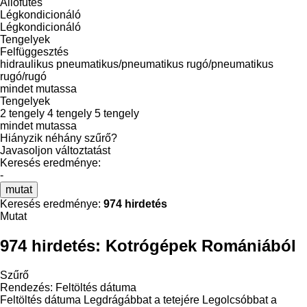
Állófűtés
Légkondicionáló
Légkondicionáló
Tengelyek
Felfüggesztés
hidraulikus
pneumatikus/pneumatikus
rugó/pneumatikus
rugó/rugó
mindet mutassa
Tengelyek
2 tengely
4 tengely
5 tengely
mindet mutassa
Hiányzik néhány szűrő?
Javasoljon változtatást
Keresés eredménye:
-
mutat
Keresés eredménye:
974 hirdetés
Mutat
974 hirdetés:
Kotrógépek Romániából
Szűrő
Rendezés
:
Feltöltés dátuma
Feltöltés dátuma
Legdrágábbat a tetejére
Legolcsóbbat a