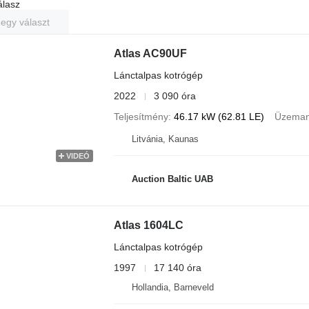
álasz
 egy választ
Atlas AC90UF
Lánctalpas kotrógép
2022
3 090 óra
Teljesítmény
46.17 kW (62.81 LE)
Üzema
Litvánia, Kaunas
VIDEÓ
Auction Baltic UAB
Atlas 1604LC
Lánctalpas kotrógép
1997
17 140 óra
Hollandia, Barneveld