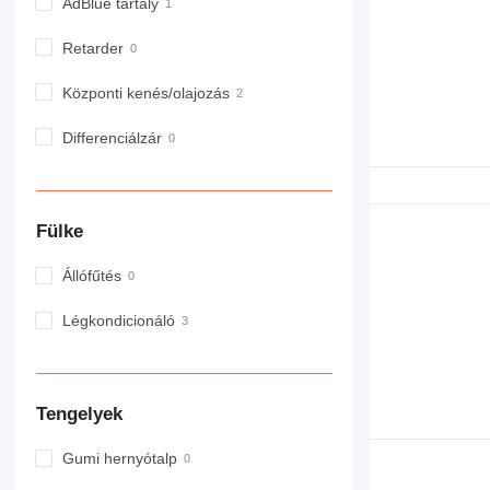
AdBlue tartály
Retarder
Központi kenés/olajozás
Differenciálzár
Fülke
Állófűtés
Légkondicionáló
Tengelyek
Gumi hernyótalp