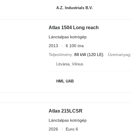
A.Z. Industrials B.V.
Atlas 1504 Long reach
Lánctalpas kotrógép
2013
6 100 óra
Teljesítmény
88 kW (120 LE)
Üzemanyag
Litvánia, Vilnius
HML UAB
Atlas 215LCSR
Lánctalpas kotrógép
2026
Euro 6