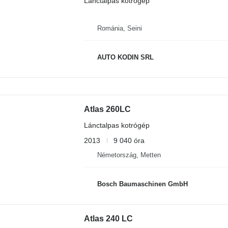
Lánctalpas kotrógép
Románia, Seini
AUTO KODIN SRL
Atlas 260LC
Lánctalpas kotrógép
2013
9 040 óra
Németország, Metten
Bosch Baumaschinen GmbH
Atlas 240 LC