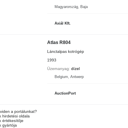
Magyarország, Baja
Axiál Kft.
Atlas R804
Lánctalpas kotrógép
1993
Üzemanyag
dízel
Belgium, Antwerp
AuctionPort
viden a portálunkat?
 hirdetési oldala
k értékesítője
k gyártója