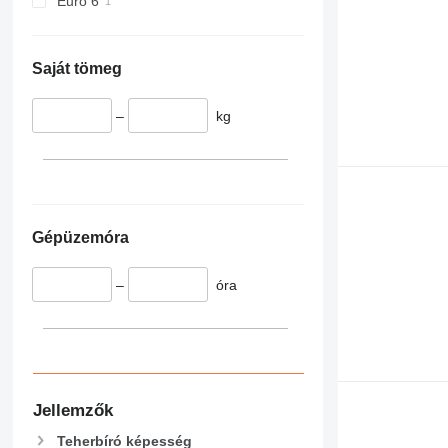
Euro 6
Saját tömeg
–
kg
Gépüzemóra
–
óra
Jellemzők
Teherbíró képesség