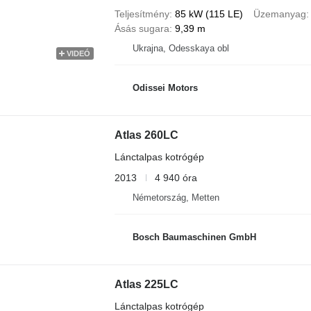
Teljesítmény
85 kW (115 LE)
Üzemanyag
Ásás sugara
9,39 m
Ukrajna, Odesskaya obl
VIDEÓ
Odissei Motors
Atlas 260LC
Lánctalpas kotrógép
2013
4 940 óra
Németország, Metten
Bosch Baumaschinen GmbH
Atlas 225LC
Lánctalpas kotrógép