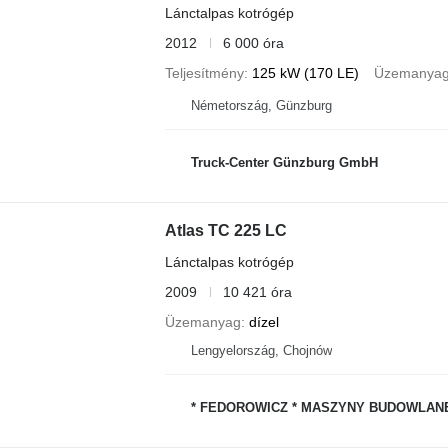
Lánctalpas kotrógép
2012
6 000 óra
Teljesítmény
125 kW (170 LE)
Üzemanya
Németország, Günzburg
Truck-Center Günzburg GmbH
Atlas TC 225 LC
Lánctalpas kotrógép
2009
10 421 óra
Üzemanyag
dízel
Lengyelország, Chojnów
* FEDOROWICZ * MASZYNY BUDOWLAN