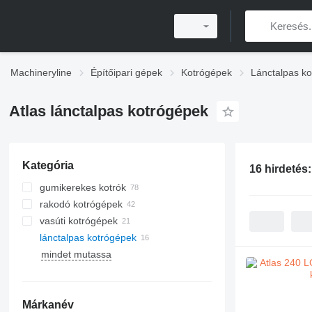
Machineryline
Építőipari gépek
Kotrógépek
Lánctalpas k
Atlas lánctalpas kotrógépek
Kategória
16 hirdetés
gumikerekes kotrók
rakodó kotrógépek
vasúti kotrógépek
lánctalpas kotrógépek
mindet mutassa
Márkanév