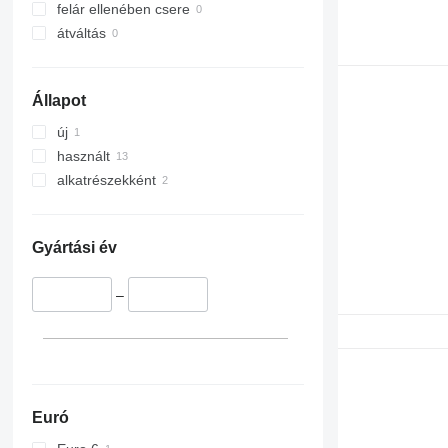
365
felár ellenében csere
374
átváltás
375
390
Állapot
395
C-series
új
D series
használt
E-series
alkatrészekként
F-series
GC
M-series
Gyártási év
PC
–
Euró