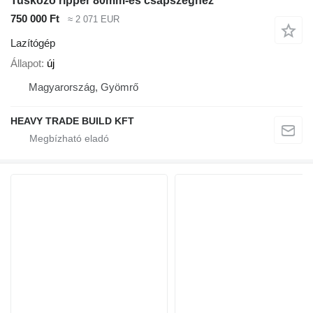
Tuskózó ripper 80mm-es csapszeghez
750 000 Ft
≈ 2 071 EUR
Lazítógép
Állapot
új
Magyarország, Gyömrő
HEAVY TRADE BUILD KFT