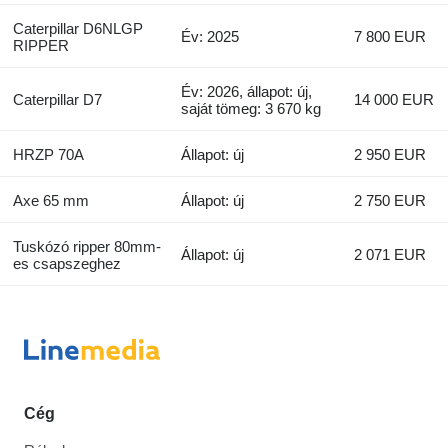
Caterpillar D6NLGP
Év: 2025
7 800 EUR
RIPPER
Év: 2026, állapot: új,
Caterpillar D7
14 000 EUR
saját tömeg: 3 670 kg
HRZP 70A
Állapot: új
2 950 EUR
Axe 65 mm
Állapot: új
2 750 EUR
Tuskózó ripper 80mm-
Állapot: új
2 071 EUR
es csapszeghez
Cég