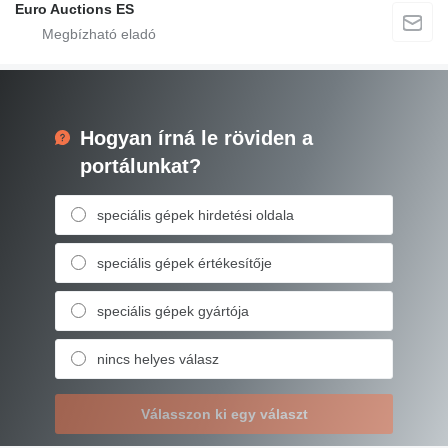
Euro Auctions ES
Hogyan írná le röviden a
portálunkat?
speciális gépek hirdetési oldala
speciális gépek értékesítője
speciális gépek gyártója
nincs helyes válasz
Válasszon ki egy választ