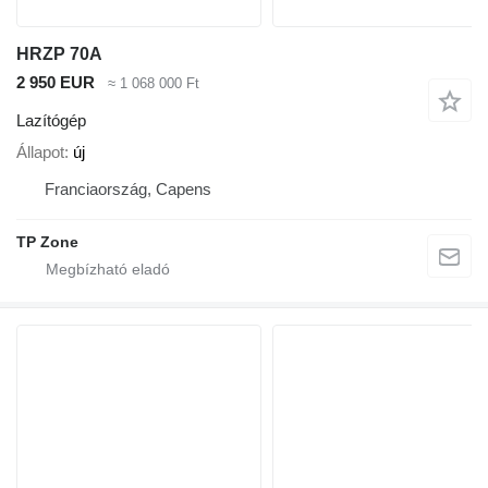
HRZP 70A
2 950 EUR
≈ 1 068 000 Ft
Lazítógép
Állapot
új
Franciaország, Capens
TP Zone