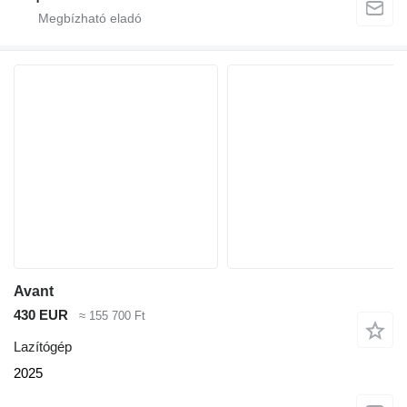
Avant
430 EUR
≈ 155 700 Ft
Lazítógép
2025