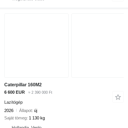
Caterpillar 160M2
6 600 EUR
≈ 2 390 000 Ft
Lazítógép
2026
Állapot
új
Saját tömeg
1 130 kg
Hollandia, Venlo