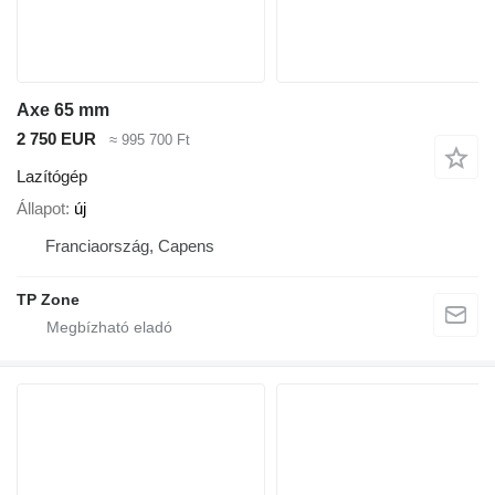
Axe 65 mm
2 750 EUR
≈ 995 700 Ft
Lazítógép
Állapot
új
Franciaország, Capens
TP Zone