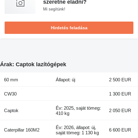
szeretne eladni?
Mi segítünk!
Hirdetés feladása
Árak: Captok lazítógépek
60 mm
Állapot: új
2 500 EUR
CW30
1 300 EUR
Év: 2025, saját tömeg:
Captok
2 050 EUR
410 kg
Év: 2026, állapot: új,
Caterpillar 160M2
6 600 EUR
saját tömeg: 1 130 kg