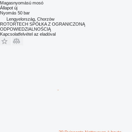
Magasnyomású mosó
Állapot
új
Nyomás
50 bar
Lengyelország, Chorzów
ROTORTECH SPÓŁKA Z OGRANICZONĄ
ODPOWIEDZIALNOŚCIĄ
Kapcsolatfelvétel az eladóval