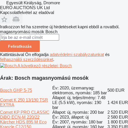
Egyesült Királyság, Dromore
EURO AUCTIONS UK Ltd
Kapcsolatfelvétel az eladóval
Iratkozzon fel ha szeretne új hirdetéseket kapni ebből a rovatból.
magasnyomású mosók
Bosch
Feliratkozás
Kattintásával Ön elfogadja
adatvédelmi szabályzatunkat
és
felhasználói szerződésünket
.
A következő részletei: Bosch
Árak: Bosch magasnyomású mosók
Év: 2020, üzemanyag:
Bosch GHP 5-75
500 EUR
elektromos, nyomás: 185 bar
Állapot: új, teljesítmény: 7.48
Comet K 250 13/190 TSR
LE (5.5 kW), nyomás: 190
1 424 EUR
EXTRA
bar
Comet KP PRO CLASSIC
Állapot: új, nyomás: 200 bar
2 520 EUR
DiBO ECN-M 220/22
Év: 2023, állapot: új
2 580 EUR
Kärcher HDS 895 M Eco
Év: 2007, nyomás: 180 bar
1 800 EUR
Kranzle C12/150
Állapot: új, nyomás: 160 bar
3 350 EUR