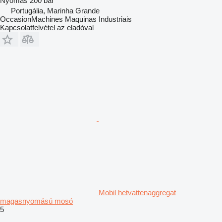
Nyomás
200 bar
Portugália, Marinha Grande
OccasionMachines Maquinas Industriais
Kapcsolatfelvétel az eladóval
Mobil hetvattenaggregat
magasnyomású mosó
5