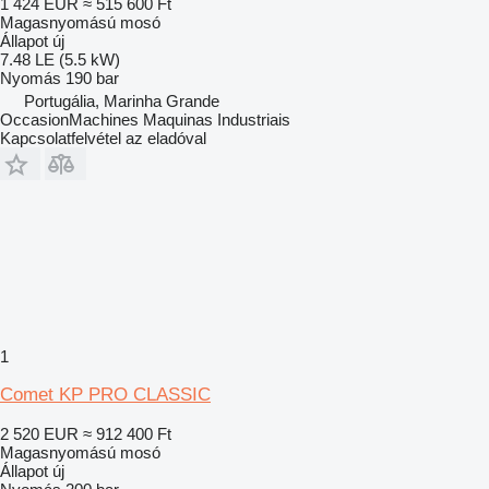
1 424 EUR
≈ 515 600 Ft
Magasnyomású mosó
Állapot
új
7.48 LE (5.5 kW)
Nyomás
190 bar
Portugália, Marinha Grande
OccasionMachines Maquinas Industriais
Kapcsolatfelvétel az eladóval
1
Comet KP PRO CLASSIC
2 520 EUR
≈ 912 400 Ft
Magasnyomású mosó
Állapot
új