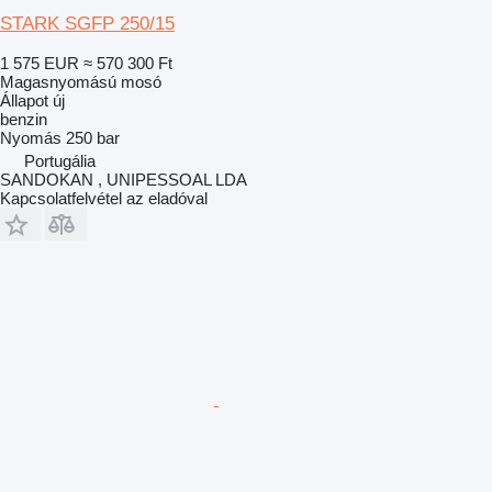
STARK SGFP 250/15
1 575 EUR
≈ 570 300 Ft
Magasnyomású mosó
Állapot
új
benzin
Nyomás
250 bar
Portugália
SANDOKAN , UNIPESSOAL LDA
Kapcsolatfelvétel az eladóval