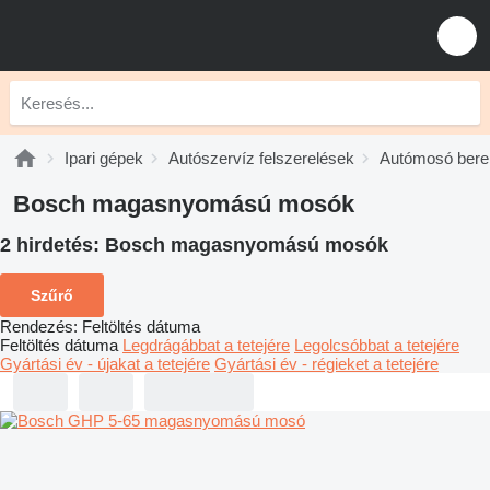
Ipari gépek
Autószervíz felszerelések
Autómosó ber
Bosch magasnyomású mosók
2 hirdetés:
Bosch magasnyomású mosók
Szűrő
Rendezés
:
Feltöltés dátuma
Feltöltés dátuma
Legdrágábbat a tetejére
Legolcsóbbat a tetejére
Gyártási év - újakat a tetejére
Gyártási év - régieket a tetejére