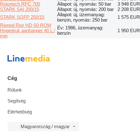
Rotortech RPC 700
Állapot: új, nyomás: 50 bar
3 948 EUR
STARK SAI 200/15
Állapot: új, nyomás: 200 bar
2 208 EUR
Állapot: új, üzemanyag:
STARK SGFP 250/15
1 575 EUR
benzin, nyomás: 250 bar
Rioned Rior HD-50 ROM
Év: 1986, üzemanyag:
Hogedruk aanhanger 40 L /
1 950 EUR
benzin
min
Cég
Rólunk
Segítség
Elérhetőség
Magyarország / magyar