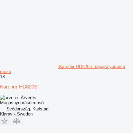
Kärcher HD820S magasnyomású
mosó
18
Kärcher HD820S
Árverés
Magasnyomású mosó
Svédország, Karlstad
Klaravik Sweden